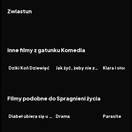
Zwiastun
Inne filmy z gatunku Komedia
2026
2026
2026
FILM
FILM
FILM
Dziki Koń Dziewięć
Jak żyć, żeby nie zwariować
Klara i słońce
Filmy podobne do Spragnieni życia
2026
7.1
2026
6.9
2019
FILM
FILM
FILM
Diabeł ubiera się u Prady 2
Drama
Parasite