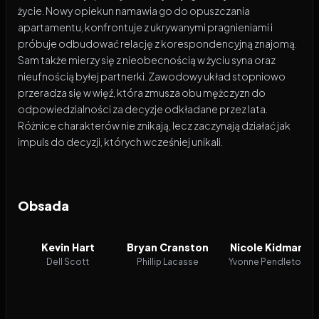
życie. Nowy opiekun namawia go do opuszczania
apartamentu, konfrontuje z ukrywanymi pragnieniami i
próbuje odbudować relację z korespondencyjną znajomą.
Sam także mierzy się z nieobecnością w życiu syna oraz
nieufnością byłej partnerki. Zawodowy układ stopniowo
przeradza się w więź, która zmusza obu mężczyzn do
odpowiedzialności za decyzje odkładane przez lata.
Różnice charakterów nie znikają, lecz zaczynają działać jak
impuls do decyzji, których wcześniej unikali.
Obsada
Kevin Hart
Bryan Cranston
Nicole Kidman
Dell Scott
Phillip Lacasse
Yvonne Pendleton