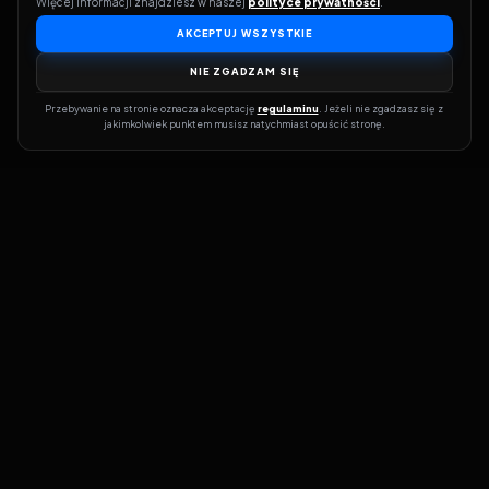
Więcej informacji znajdziesz w naszej 
polityce prywatności
.
AKCEPTUJ WSZYSTKIE
NIE ZGADZAM SIĘ
Przebywanie na stronie oznacza akceptację 
regulaminu
. Jeżeli nie zgadzasz się z 
jakimkolwiek punktem musisz natychmiast opuścić stronę.
Dołącz do grona prawdziwych kinomanów! Vider to Twoja brama
do świata filmów i seriali online. Dzięki wyszukiwarce do której
możesz otrzymać dostęp poprzez naszą stronę zawsze będziesz
wiedział, gdzie znaleźć najnowsze produkcje i gdzie obejrzeć cały
film lub serial online.
Nie trać czasu na przeszukiwanie stron takich jak Zalukaj, Filman,
eKino czy CDA. Z Viderem i wyszukiwarką szybko sprawdzisz