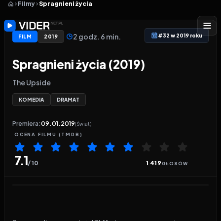
Filmy
Spragnieni życia
2 godz. 6 min.
#32 w 2019 roku
FILM
2019
Spragnieni życia (2019)
The Upside
KOMEDIA
DRAMAT
Premiera:
09.01.2019
(Świat)
OCENA
FILMU
(TMDB)
7.1
/ 10
1 419
GŁOSÓW
Odtwarzacz wideo:
Spragnieni życia