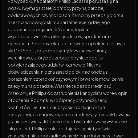
Po wypadku na paralotni Phillip Lacasse porusza się na
wózku i wymaga stałej pomocy przy najbardziej
podstawowych czynnościach. Zamożny przedsiębiorca
mieszka w nowojorskim apartamencie, gdzie jego
codzienność organizuje Yvonne, lojalna
współpracowniczka pilnująca leków, spotkań oraz
personelu. Podczas rekrutacji nowego opiekuna pojawia
się Dell Scott, bezrobotny mężczyzna zwolniony
warunkowo, który potrzebuje jedynie podpisu
potwierdzającego udział w rozmowie. Nie ma
doświadczenia, nie zna zasad opieki nad osobą z
porażeniem czterokończynowym i otwarcie mówi, że nie
zależy mu na posadzie. Właśnie ta bezpośredniość
przekonuje Phillipa do zatrudnienia kandydata wbrew opinii
otoczenia. Początki współpracy przynoszą serię
konfliktów. Dell musi nauczyć się obsługi sprzętu
medycznego, reagowania na nocne kryzysy i respektowania
granic człowieka, który nie chce być traktowany wyłącznie
jak pacjent. Phillip z kolei zostaje wciągnięty w świat
znacznie mniej uporządkowany niż jego dotychczasowe