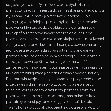
spędzonych w branży filmów dla dorosłych. Nie ma
pieniędzy, pracy ani miejsca do zamieszkania, dlatego prosi
byłą żonę Lexi i jej matkę o możliwość noclegu. Obie
pamiętają wcześniejsze problemy i zgadzają się jedynie
pod warunkiem, że będzie dokładał się do rachunków.
Mikey próbuje zdobyć zwykłe zatrudnienie, lecz jego
przeszłość oraz sposób bycia zamykają kolejne możliwości.
Zaczyna więc sprzedawać marihuanę dla dawnej znajomej,
jednocześnie opowiadając wszystkim o planowanym
powrocie do Los Angeles. W miejscowej cukierni poznaje
młodą pracownicę Strawberry. Jej wiek, naiwność i
zainteresowanie światem poza miasteczkiem sprawiają, że
Mikey widzi w niej szansę na odbudowanie własnej kariery.
Przedstawia swoje zamiary jako wspólną przyszłość, choć
przede wszystkim myśli o korzyściach dla siebie. Jego
relacje z Lexi, sąsiadami oraz ludźmi pomagającymi mu
przetrwać opierają się na podobnej manipulacji. Mikey
potrafi być czarujący i przekonujący, lecz każda obietnica
trwa tylko tak długo, jak długo jest mu potrzebna. Powrót