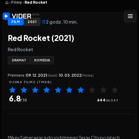
Filmy
Red Rocket
2 godz. 10 min.
FILM
2021
Red Rocket (2021)
Red Rocket
DRAMAT
KOMEDIA
Premiera:
09.12.2021
10.03.2022
(Świat)
(Polska)
OCENA
FILMU
(TMDB)
6.8
/ 10
644
GŁOSY
Odtwarzacz wideo:
Red Rocket
Mikey Saber wraca do rodzinnego Texas City po latach