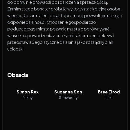
do domu nie prowadzi do rozliczenia z przeszłością.
Zamiast tego bohater próbuje wykorzystać kolejną osobę,
wierząc, że sam talent do autopromocji pozwoli mu uniknąć
odpowiedzialności. Otoczenie gospodarczo
podupadłego miasta pozwala mu stale porównywać
własne niepowodzenia z cudzym brakiem perspektyw i
przedstawiać egoistyczne działania jako rozsądny plan
ucieczki.
Obsada
Simon Rex
Suzanna Son
Bree Elrod
Mikey
Strawberry
Lexi