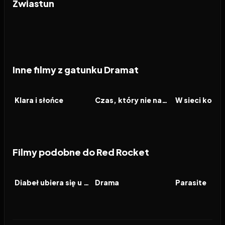
Zwiastun
Inne filmy z gatunku Dramat
2026
2026
2026
FILM
FILM
FILM
Klara i słońce
Czas, który nie nadszedł
Filmy podobne do Red Rocket
2026
7.1
2026
6.9
2019
FILM
FILM
FILM
Diabeł ubiera się u Prady 2
Drama
Parasite