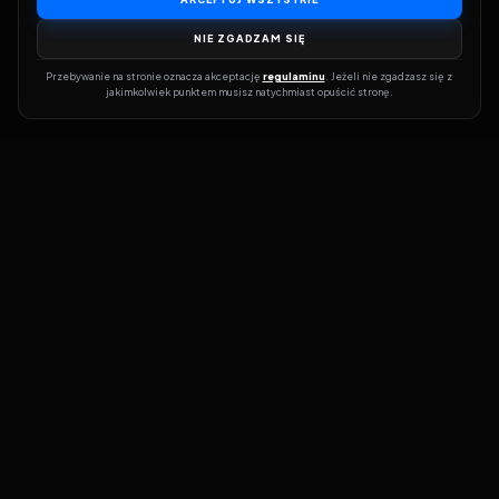
NIE ZGADZAM SIĘ
Przebywanie na stronie oznacza akceptację 
regulaminu
. Jeżeli nie zgadzasz się z 
jakimkolwiek punktem musisz natychmiast opuścić stronę.
Dołącz do grona prawdziwych kinomanów! Vider to Twoja brama
do świata filmów i seriali online. Dzięki wyszukiwarce do której
możesz otrzymać dostęp poprzez naszą stronę zawsze będziesz
wiedział, gdzie znaleźć najnowsze produkcje i gdzie obejrzeć cały
film lub serial online.
Nie trać czasu na przeszukiwanie stron takich jak Zalukaj, Filman,
eKino czy CDA. Z Viderem i wyszukiwarką szybko sprawdzisz
dostępność filmów na najlepszych serwisach VOD, takich jak
Netflix, HBO Max, Disney+ czy Amazon Prime Video. Nasza baza