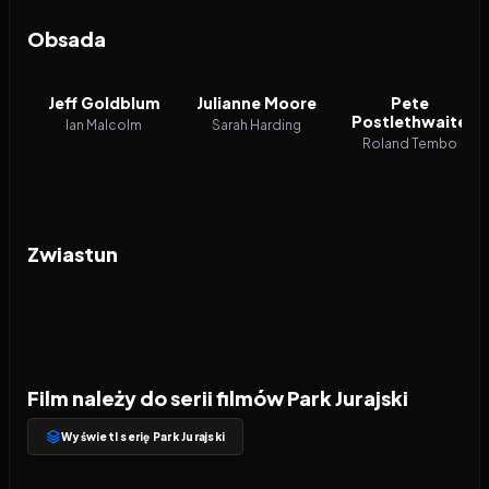
Obsada
Jeff Goldblum
Julianne Moore
Pete
Postlethwaite
Ian Malcolm
Sarah Harding
Roland Tembo
Zwiastun
Film należy do serii filmów Park Jurajski
Wyświetl serię Park Jurajski