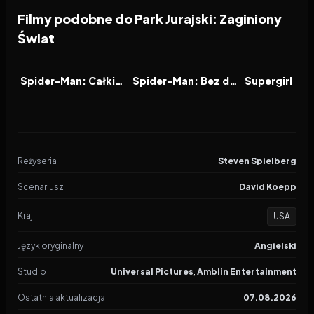
Filmy podobne do Park Jurajski: Zaginiony
Świat
2026
7.9
2021
7.9
2026
FILM
FILM
FILM
Spider-Man: Całkiem nowy dzień
Spider-Man: Bez drogi do domu
Supergirl
Reżyseria
Steven Spielberg
Scenariusz
David Koepp
Kraj
USA
Język oryginalny
Angielski
Studio
Universal Pictures
,
Amblin Entertainment
Ostatnia aktualizacja
07.08.2026