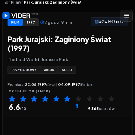
Filmy
Park Jurajski: Zaginiony Świat
2 godz. 9 min.
#7 w 1997 roku
FILM
1997
Park Jurajski: Zaginiony Świat
(1997)
The Lost World: Jurassic Park
PRZYGODOWY
AKCJA
SCI-FI
Premiera:
22.05.1997
04.09.1997
(Świat)
(Polska)
OCENA
FILMU
(TMDB)
6.6
/ 10
9 365
GŁOSÓW
Odtwarzacz wideo:
Park Jurajski: Zaginiony Świat