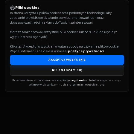
Pliki cookies
Ta strona korzysta z plików cookies oraz podobnych technologii, aby 
zapewnić prawidłowe działanie serwisu, analizować ruch oraz 
dopasowywać treści i reklamy do Twoich zainteresowań.
Możesz zaakceptować wszystkie pliki cookies lub odrzucić ich użycie (z 
wyjątkiem niezbędnych).
Klikając 'Akceptuj wszystkie', wyrażasz zgodę na używanie plików cookie. 
Więcej informacji znajdziesz w naszej 
polityce prywatności
.
AKCEPTUJ WSZYSTKIE
NIE ZGADZAM SIĘ
Przebywanie na stronie oznacza akceptację 
regulaminu
. Jeżeli nie zgadzasz się z 
jakimkolwiek punktem musisz natychmiast opuścić stronę.
Dołącz do grona prawdziwych kinomanów! Vider to Twoja brama