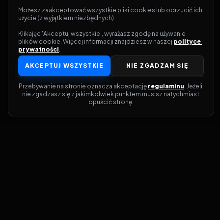
Możesz zaakceptować wszystkie pliki cookies lub odrzucić ich 
użycie (z wyjątkiem niezbędnych).
Klikając 'Akceptuj wszystkie', wyrażasz zgodę na używanie 
plików cookie. Więcej informacji znajdziesz w naszej 
polityce 
prywatności
.
AKCEPTUJ WSZYSTKIE
NIE ZGADZAM SIĘ
Przebywanie na stronie oznacza akceptację 
regulaminu
. Jeżeli 
nie zgadzasz się z jakimkolwiek punktem musisz natychmiast 
opuścić stronę.
Dołącz do grona prawdziwych
kinomanów! Vider to Twoja brama do
świata filmów i seriali online. Dzięki
wyszukiwarce do której możesz otrzymać