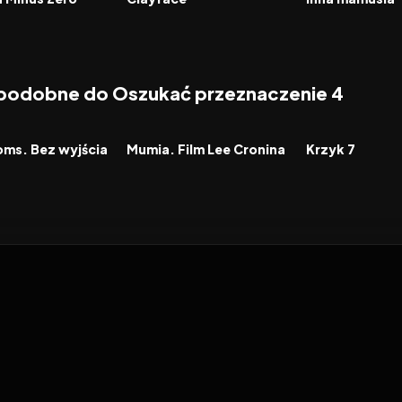
 podobne do Oszukać przeznaczenie 4
7.1
2026
7.9
2026
FILM
FILM
ms. Bez wyjścia
Mumia. Film Lee Cronina
Krzyk 7