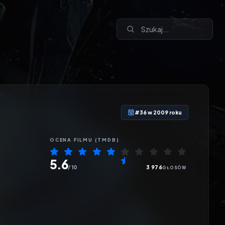
#36 w 2009 roku
OCENA
FILMU
(TMDB)
5.6
/ 10
3 976
GŁOSÓW