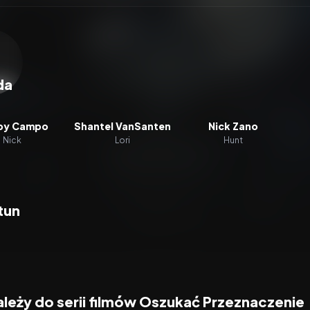
zacz wideo:
Oszukać przeznaczenie 4
da
by Campo
Shantel VanSanten
Nick Zano
Nick
Lori
Hunt
tun
ależy do serii filmów Oszukać Przeznaczenie