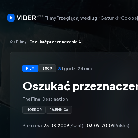
Filmy
Przeglądaj według
Gatunki
Co obej
Filmy
Oszukać przeznaczenie 4
1 godz. 24 min.
FILM
2009
Oszukać przeznaczen
The Final Destination
HORROR
TAJEMNICA
Premiera:
25.08.2009
(Świat)
03.09.2009
(Polska)