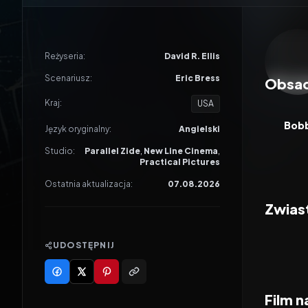
Odtwar
Reżyseria:
David R. Ellis
Scenariusz:
Eric Bress
Obsa
Kraj:
USA
Bob
Język oryginalny:
Angielski
Studio:
Parallel Zide
,
New Line Cinema
,
Practical Pictures
Ostatnia aktualizacja:
07.08.2026
Zwias
UDOSTĘPNIJ
Film n