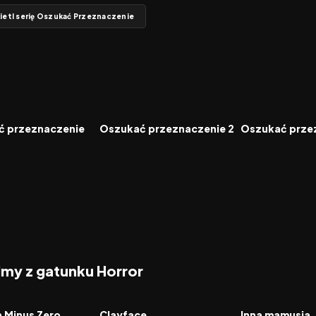
etl serię Oszukać Przeznaczenie
6.6
2003
6.3
2006
FILM
FILM
ć przeznaczenie
Oszukać przeznaczenie 2
Oszukać prze
ilmy z gatunku Horror
2026
2026
FILM
FILM
a Minus Zero
Clayface
Inna mamusia