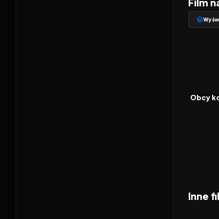
Film n
Wyświ
2007
FILM
Obcy ko
Inne 
2026