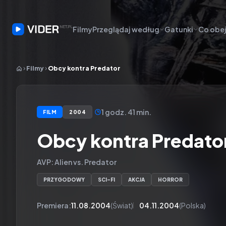
Filmy
Przeglądaj według
Gatunki
Co obej
Filmy
Obcy kontra Predator
1 godz. 41 min.
FILM
2004
Obcy kontra Predato
AVP: Alien vs. Predator
PRZYGODOWY
SCI-FI
AKCJA
HORROR
Premiera:
11.08.2004
(Świat)
04.11.2004
(Polska)