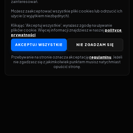
zainteresowań.
Możesz zaakceptować wszystkie pliki cookies lub odrzucić ich 
użycie (z wyjątkiem niezbędnych).
Klikając 'Akceptuj wszystkie', wyrażasz zgodę na używanie 
plików cookie. Więcej informacji znajdziesz w naszej 
polityce 
prywatności
.
AKCEPTUJ WSZYSTKIE
NIE ZGADZAM SIĘ
Przebywanie na stronie oznacza akceptację 
regulaminu
. Jeżeli 
nie zgadzasz się z jakimkolwiek punktem musisz natychmiast 
opuścić stronę.
Dołącz do grona prawdziwych
kinomanów! Vider to Twoja brama do
świata filmów i seriali online. Dzięki