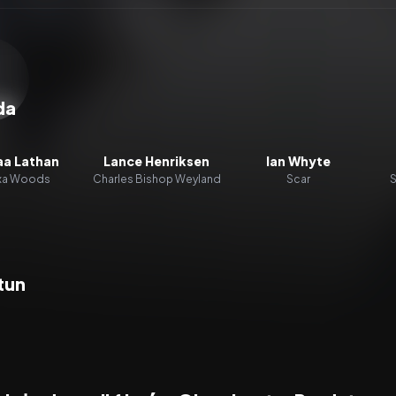
zacz wideo:
Obcy kontra Predator
da
aa Lathan
Lance Henriksen
Ian Whyte
xa Woods
Charles Bishop Weyland
Scar
S
tun