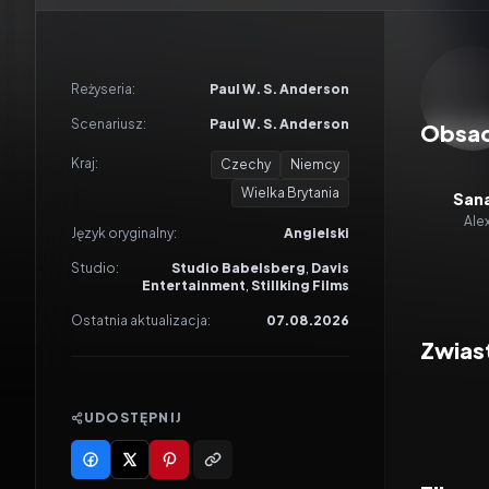
Odtwar
Reżyseria:
Paul W. S. Anderson
Scenariusz:
Paul W. S. Anderson
Obsa
Kraj:
Czechy
Niemcy
Wielka Brytania
San
Ale
Język oryginalny:
Angielski
Studio:
Studio Babelsberg
,
Davis
Entertainment
,
Stillking Films
Ostatnia aktualizacja:
07.08.2026
Zwias
UDOSTĘPNIJ