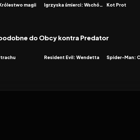
FILM
FILM
Królestwo magii
Igrzyska śmierci: Wschód słońca w dniu dożynek
Kot Prot
 podobne do Obcy kontra Predator
6.3
2017
6.9
2026
FILM
FILM
strachu
Resident Evil: Wendetta