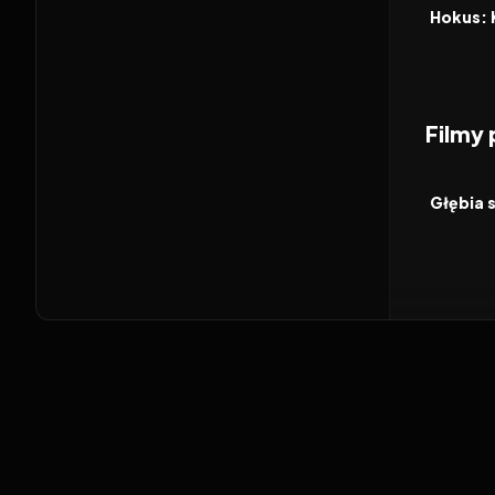
FILM
Hokus: 
Filmy
2020
FILM
Głębia 