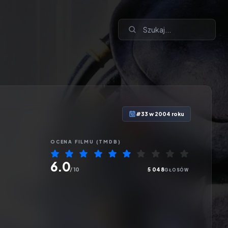
#33 w 2004 roku
OCENA
FILMU
(TMDB)
6.0
/ 10
5 048
GŁOSÓW