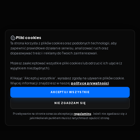
Pliki cookies
Ta strona korzysta z plików cookies oraz podobnych technologii, aby 
zapewnić prawidłowe działanie serwisu, analizować ruch oraz 
dopasowywać treści i reklamy do Twoich zainteresowań.
Możesz zaakceptować wszystkie pliki cookies lub odrzucić ich użycie (z 
wyjątkiem niezbędnych).
Klikając 'Akceptuj wszystkie', wyrażasz zgodę na używanie plików cookie. 
Więcej informacji znajdziesz w naszej 
polityce prywatności
.
AKCEPTUJ WSZYSTKIE
NIE ZGADZAM SIĘ
Przebywanie na stronie oznacza akceptację 
regulaminu
. Jeżeli nie zgadzasz się z 
jakimkolwiek punktem musisz natychmiast opuścić stronę.