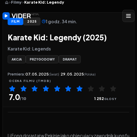
Filmy
Karate Kid: Legendy
1 godz. 34 min.
FILM
2025
Karate Kid: Legendy (2025)
Karate Kid: Legends
AKCJA
PRZYGODOWY
DRAMAT
Premiera:
07.05.2025
29.05.2025
(Świat)
(Polska)
OCENA
FILMU
(TMDB)
7.0
/ 10
1 252
GŁOSY
Odtwarzacz wideo:
Karate Kid: Legendy
Li Fong dorastał w Pekinie jako obiecujący zawodnik kung fu