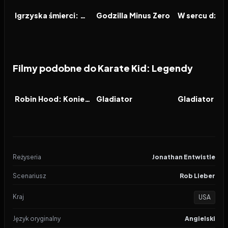
FILM
FILM
FILM
Igrzyska śmierci: Wschód słońca w dniu dożynek
Godzilla Minus Zero
W sercu dzic
Filmy podobne do Karate Kid: Legendy
2026
6.5
2000
8.2
2024
FILM
FILM
FILM
Robin Hood: Koniec legendy
Gladiator
Gladiator 2
Reżyseria
Jonathan Entwistle
Scenariusz
Rob Lieber
Kraj
USA
Język oryginalny
Angielski