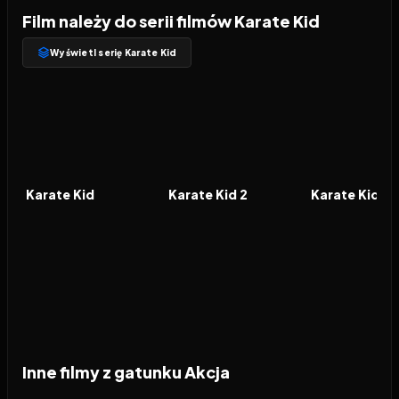
Film należy do serii filmów Karate Kid
Wyświetl serię Karate Kid
1984
7.2
1986
6.3
1989
FILM
FILM
FILM
Karate Kid
Karate Kid 2
Karate Kid 3
Inne filmy z gatunku Akcja
2026
2026
2026