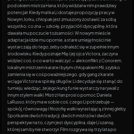
pod okiem mistrza Hana, który widział w nim prawdziwy
potencjał. Kiedy matka Li dostaje propozycję pracy w
Nowym Jorku, chłopak jest zmuszony zostawić za sobą
wszystko, co zna — szkołę, przyjaciół i dyscyplinę, która
dawała mu poczucie tożsamości. W nowym mieście
adaptacja idzie mu opornie, a stare umiejętności nie
wystarczają do tego, żeby odnaleźć się w zupełnie innym
środowisku. Kiedy poznaje Mię i jej ojca Victora, zaczyna
widzieć coś, o co warto walczyć — ale konflikt z Conorem,
lokalnym mistrzem karate i byłym chłopakiem Mii, szybko
zamienia się w coś poważniejszego, gdy gang z karate
wciąga Victora w spiralę długów. Li decyduje się stanąć do
turnieju, wiedząc, że jego kung fu nie wystarczy na rywali z
innym stylem walki. Mistrz Han prosi o pomoc Daniela
LaRusso, który ma w sobie coś, czego Li potrzebuje —
spokój, równowagę i filozofię walki wyrastającą z innej gleby.
Spotkanie dwóch tradycji, dwóch mistrzów i dwóch
perspektyw na to, czym jest dyscyplina, daje Li szansę,
której sam by nie stworzył. Film rozgrywa się trzy lata po