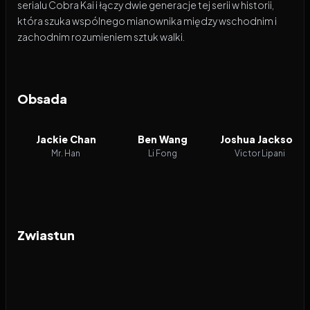
serialu Cobra Kai i łączy dwie generacje tej serii w historii,
która szuka wspólnego mianownika między wschodnim i
zachodnim rozumieniem sztuk walki.
Obsada
Jackie Chan
Ben Wang
Joshua Jackson
Mr. Han
Li Fong
Victor Lipani
Zwiastun