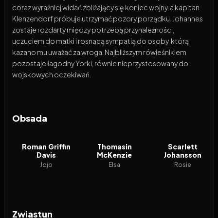
coraz wyraźniej widać zbliżający się koniec wojny, a kapitan
Klenzendorf próbuje utrzymać pozory porządku. Johannes
zostaje rozdarty między potrzebą przynależności,
uczuciem do matki i rosnącą sympatią do osoby, którą
kazano mu uważać za wroga. Najbliższym rówieśnikiem
pozostaje łagodny Yorki, równie nieprzystosowany do
wojskowych oczekiwań.
Obsada
Roman Griffin
Thomasin
Scarlett
Davis
McKenzie
Johansson
Jojo
Elsa
Rosie
Zwiastun