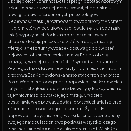
Dziesięcioletni Johannes Betzler pragnie zostać wzorowym
członkiem nazistowskiej młodzieżówki, choć brak mu
odwagi i sprawności cenionych przez kolegów.
Niepewność maskuje rozmowami z wyobrażonym Adolfem
Hitlerem, który w jego głowie zachowuje się jak niedojrzały,
hałaśliwy przyjaciel. Podczas obozu szkoleniowego
chłopiec dostaje przezwisko, z którym odtąd musi się
mierzyć, a niefortunny wypadek odsuwa go od ćwiczeń
bojowych. Johannes mieszka z matką Rosie, kobietą
okazującą więcej niezależności, niż syn potrafi zrozumieć.
Pewnego dnia odkrywa, że w ukrytym pomieszczeniu domu
przebywa Elsa Korr, żydowska nastolatka chroniona przez
Rosie. Wpojona propaganda podpowiada mu, że powinien
natychmiast zgłosić obecność dziewczyny, lecz ujawnienie
tajemnicy naraziłoby także jego matkę. Chłopiec
postanawia więc prowadzić własne przesłuchania i zbierać
informacje do osobliwego poradnika o Żydach. Elsa
odpowiada na pytania ironią, wymyśla fantastyczne cechy
swojego narodu i stopniowo podważa wszystko, czego
Johannes nauczył się na zebraniach organizacji. W mieście