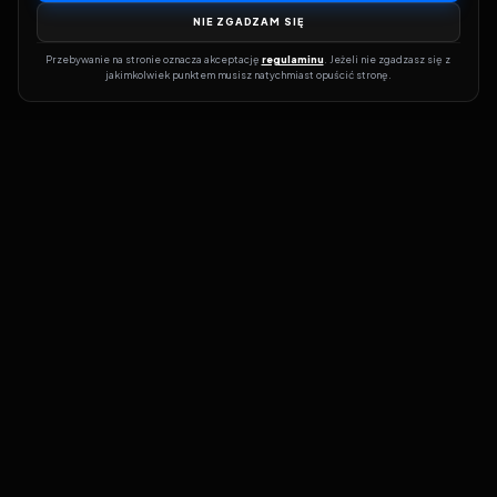
NIE ZGADZAM SIĘ
Przebywanie na stronie oznacza akceptację 
regulaminu
. Jeżeli nie zgadzasz się z 
jakimkolwiek punktem musisz natychmiast opuścić stronę.
Dołącz do grona prawdziwych kinomanów! Vider to Twoja brama
do świata filmów i seriali online. Dzięki wyszukiwarce do której
możesz otrzymać dostęp poprzez naszą stronę zawsze będziesz
wiedział, gdzie znaleźć najnowsze produkcje i gdzie obejrzeć cały
film lub serial online.
Nie trać czasu na przeszukiwanie stron takich jak Zalukaj, Filman,
eKino czy CDA. Z Viderem i wyszukiwarką szybko sprawdzisz
dostępność filmów na najlepszych serwisach VOD, takich jak
Netflix, HBO Max, Disney+ czy Amazon Prime Video. Nasza baza