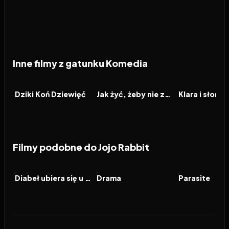
Inne filmy z gatunku Komedia
2026
2026
2026
FILM
FILM
FILM
Dziki Koń Dziewięć
Jak żyć, żeby nie zwariować
Klara i słońce
Filmy podobne do Jojo Rabbit
2026
7.1
2026
6.9
2019
FILM
FILM
FILM
Diabeł ubiera się u Prady 2
Drama
Parasite