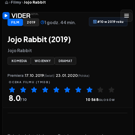
Filmy
Jojo Rabbit
1 godz. 44 min.
#10 w 2019 roku
FILM
2019
Jojo Rabbit (2019)
Jojo Rabbit
KOMEDIA
WOJENNY
DRAMAT
Premiera:
17.10.2019
23.01.2020
(Świat)
(Polska)
OCENA
FILMU
(TMDB)
8.0
/ 10
10 568
GŁOSÓW
Odtwarzacz wideo:
Jojo Rabbit