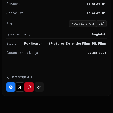
Reżyseria
Taika Waititi
Scenariusz
Taika Waititi
Kraj
Nowa Zelandia
USA
Język oryginalny
Angielski
Studio
Fox Searchlight Pictures
,
Defender Films
,
Piki Films
Ostatnia aktualizacja
09.08.2026
UDOSTĘPNIJ