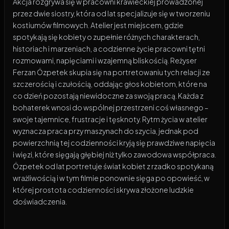
Akcja rozgrywa się w pracowni krawieckiej prowadzonej
przez dwie siostry, która od lat specjalizuje się w tworzeniu
kostiumów filmowych. Atelier jest miejscem, gdzie
spotykają się kobiety o zupełnie różnych charakterach,
historiach i marzeniach, a codzienne życie pracowni tętni
rozmowami, napięciami i wzajemną bliskością. Reżyser
Ferzan Özpetek skupia się na portretowaniu tych relacji ze
szczerością i czułością, oddając głos kobietom, które na
co dzień pozostają niewidoczne za swoją pracą. Każda z
bohaterek wnosi do wspólnej przestrzeni coś własnego –
swoje tajemnice, frustracje i tęsknoty. Rytm życia w atelier
wyznacza praca przy maszynach do szycia, jednak pod
powierzchnią tej codzienności kryją się prawdziwe napięcia
i więzi, które sięgają głębiej niż tylko zawodowa współpraca.
Özpetek od lat portretuje świat kobiet z rzadko spotykaną
wrażliwością i w tym filmie ponownie sięga po opowieść, w
której prostota codzienności skrywa złożone ludzkie
doświadczenia.