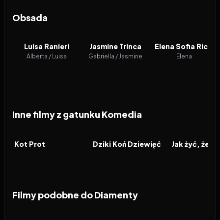
Obsada
Luisa Ranieri
Jasmine Trinca
Elena Sofia Ricci
Alberta / Luisa
Gabriella / Jasmine
Elena
Inne filmy z gatunku Komedia
2026
2026
2026
FILM
FILM
FILM
Kot Prot
Dziki Koń Dziewięć
Filmy podobne do Diamenty
2026
7.1
2026
6.9
2019