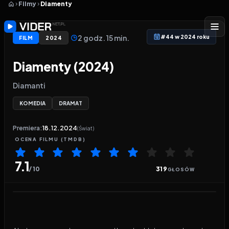
Filmy
Diamenty
2 godz. 15 min.
#44 w 2024 roku
FILM
2024
Diamenty (2024)
Diamanti
KOMEDIA
DRAMAT
Premiera:
18.12.2024
(Świat)
OCENA
FILMU
(TMDB)
7.1
/ 10
319
GŁOSÓW
Odtwarzacz wideo:
Diamenty