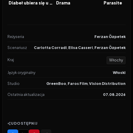
FILM
FILM
FILM
Diabeł ubiera się u Prady 2
Drama
Parasite
Reżyseria
Ferzan Özpetek
Scenariusz
Carlotta Corradi
,
Elisa Casseri
,
Ferzan Özpetek
Kraj
Włochy
Język oryginalny
Włoski
Studio
GreenBoo
,
Faros Film
,
Vision Distribution
Ostatnia aktualizacja
07.08.2026
UDOSTĘPNIJ