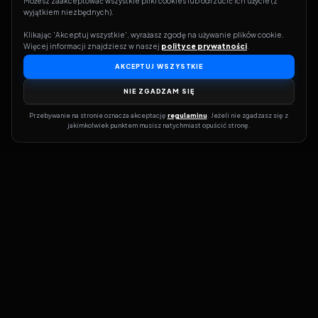
Możesz zaakceptować wszystkie pliki cookies lub odrzucić ich użycie (z 
wyjątkiem niezbędnych).
Klikając 'Akceptuj wszystkie', wyrażasz zgodę na używanie plików cookie. 
Więcej informacji znajdziesz w naszej 
polityce prywatności
.
AKCEPTUJ WSZYSTKIE
NIE ZGADZAM SIĘ
Przebywanie na stronie oznacza akceptację 
regulaminu
. Jeżeli nie zgadzasz się z 
jakimkolwiek punktem musisz natychmiast opuścić stronę.
Dołącz do grona prawdziwych kinomanów! Vider to Twoja brama
do świata filmów i seriali online. Dzięki wyszukiwarce do której
możesz otrzymać dostęp poprzez naszą stronę zawsze będziesz
wiedział, gdzie znaleźć najnowsze produkcje i gdzie obejrzeć cały
film lub serial online.