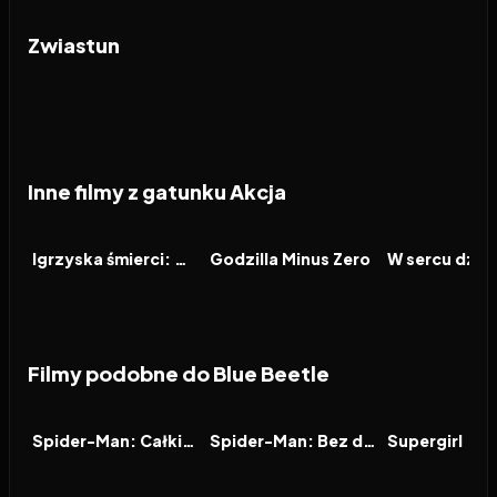
Zwiastun
Inne filmy z gatunku Akcja
2026
2026
2026
FILM
FILM
FILM
Igrzyska śmierci: Wschód słońca w dniu dożynek
Godzilla Minus Zero
W sercu dzic
Filmy podobne do Blue Beetle
2026
8.0
2021
7.9
2026
FILM
FILM
FILM
Spider-Man: Całkiem nowy dzień
Spider-Man: Bez drogi do domu
Supergirl