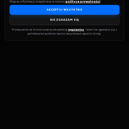
Więcej informacji znajdziesz w naszej 
polityce prywatności
.
AKCEPTUJ WSZYSTKIE
NIE ZGADZAM SIĘ
Przebywanie na stronie oznacza akceptację 
regulaminu
. Jeżeli nie zgadzasz się z 
jakimkolwiek punktem musisz natychmiast opuścić stronę.
Dołącz do grona prawdziwych kinomanów! Vider to Twoja brama
do świata filmów i seriali online. Dzięki wyszukiwarce do której
możesz otrzymać dostęp poprzez naszą stronę zawsze będziesz
wiedział, gdzie znaleźć najnowsze produkcje i gdzie obejrzeć cały
film lub serial online.
Nie trać czasu na przeszukiwanie stron takich jak Zalukaj, Filman,
eKino czy CDA. Z Viderem i wyszukiwarką szybko sprawdzisz