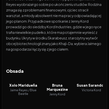
Reyes wyobrażał go sobie po ukończeniu studiów. Rodzina
zmaga się z problemami finansowymi, ojciec stracił
warsztat, a młody absolwent nie ma pracy odpowiadającej
jego planom. Przypadkowe spotkanie z Jenny Kord
prowadzi go do siedziby Kord Industries, gdzie w jego ręce
trafia niewielkie pudełko, które ma potajemnie wynieść z
budynku. Ukryty w środku Skarabeusz, starożytny wytwór
obcej biotechnologii znany jako Khaji-Da, wybiera Jaimego
na gospodarza i łączy się z jego ciałem.
Obsada
Xolo Maridueña
Bruna
Susan Sarandon
Marquezine
Jaime Reyes / Blue
Victoria Kord
Beetle
Jenny Kord