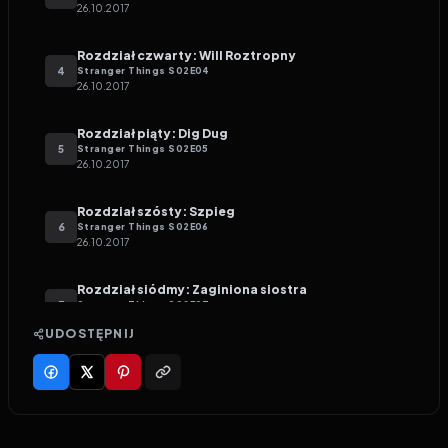
26.10.2017
Rozdział czwarty: Will Roztropny
4
Stranger Things
S
02
E
04
26.10.2017
Rozdział piąty: Dig Dug
5
Stranger Things
S
02
E
05
26.10.2017
Rozdział szósty: Szpieg
6
Stranger Things
S
02
E
06
26.10.2017
Rozdział siódmy: Zaginiona siostra
7
Stranger Things
S
02
E
07
26.10.2017
UDOSTĘPNIJ
Rozdział ósmy: Łupieżca umysłów
8
Stranger Things
S
02
E
08
26.10.2017
Rozdział dziewiąty: Przejście