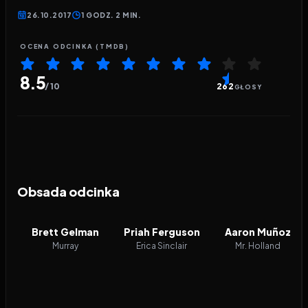
26.10.2017
1 GODZ. 2 MIN.
OCENA ODCINKA (TMDB)
8.5
/ 10
262
GŁOSY
Obsada odcinka
Brett Gelman
Priah Ferguson
Aaron Muñoz
Murray
Erica Sinclair
Mr. Holland