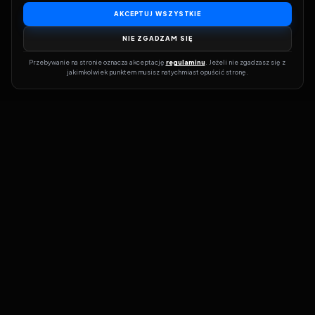
AKCEPTUJ WSZYSTKIE
NIE ZGADZAM SIĘ
Przebywanie na stronie oznacza akceptację 
regulaminu
. Jeżeli nie zgadzasz się z 
jakimkolwiek punktem musisz natychmiast opuścić stronę.
Dołącz do grona prawdziwych kinomanów! Vider to Twoja brama
do świata filmów i seriali online. Dzięki wyszukiwarce do której
możesz otrzymać dostęp poprzez naszą stronę zawsze będziesz
wiedział, gdzie znaleźć najnowsze produkcje i gdzie obejrzeć cały
film lub serial online.
Nie trać czasu na przeszukiwanie stron takich jak Zalukaj, Filman,
eKino czy CDA. Z Viderem i wyszukiwarką szybko sprawdzisz
dostępność filmów na najlepszych serwisach VOD, takich jak