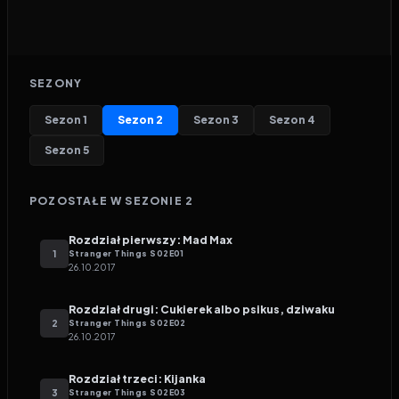
SEZONY
Sezon
1
Sezon
2
Sezon
3
Sezon
4
Sezon
5
POZOSTAŁE W SEZONIE
2
Rozdział pierwszy: Mad Max
1
Stranger Things
S
02
E
01
26.10.2017
Rozdział drugi: Cukierek albo psikus, dziwaku
2
Stranger Things
S
02
E
02
26.10.2017
Rozdział trzeci: Kijanka
3
Stranger Things
S
02
E
03