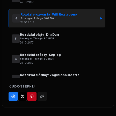
26.10.2017
Rozdział czwarty: Will Roztropny
4
Stranger Things
S
02
E
04
26.10.2017
Rozdział piąty: Dig Dug
5
Stranger Things
S
02
E
05
26.10.2017
Rozdział szósty: Szpieg
6
Stranger Things
S
02
E
06
26.10.2017
Rozdział siódmy: Zaginiona siostra
7
Stranger Things
S
02
E
07
26.10.2017
UDOSTĘPNIJ
Rozdział ósmy: Łupieżca umysłów
8
Stranger Things
S
02
E
08
26.10.2017
Rozdział dziewiąty: Przejście