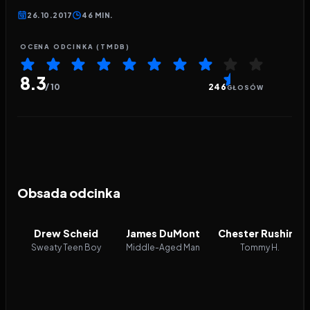
26.10.2017
46 MIN.
OCENA ODCINKA (TMDB)
8.3
/ 10
246
GŁOSÓW
Obsada odcinka
Drew Scheid
James DuMont
Chester Rushing
Sweaty Teen Boy
Middle-Aged Man
Tommy H.