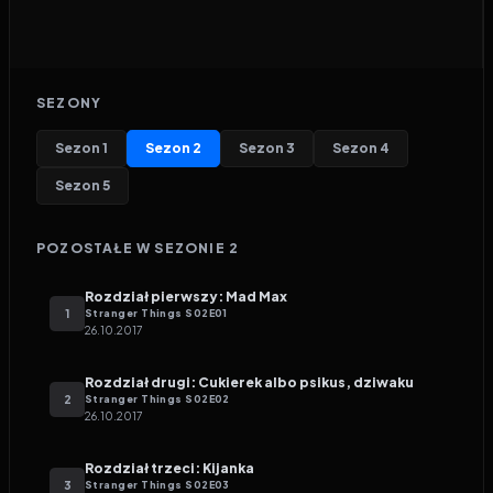
SEZONY
Sezon
1
Sezon
2
Sezon
3
Sezon
4
Sezon
5
POZOSTAŁE W SEZONIE
2
Rozdział pierwszy: Mad Max
1
Stranger Things
S
02
E
01
26.10.2017
Rozdział drugi: Cukierek albo psikus, dziwaku
2
Stranger Things
S
02
E
02
26.10.2017
Rozdział trzeci: Kijanka
3
Stranger Things
S
02
E
03