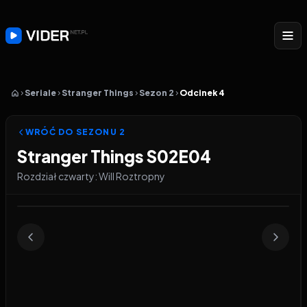
Seriale
Stranger Things
Sezon 2
Odcinek 4
WRÓĆ DO SEZONU
2
Stranger Things S02E04
Rozdział czwarty: Will Roztropny
Odtwarzacz wideo:
Stranger Things