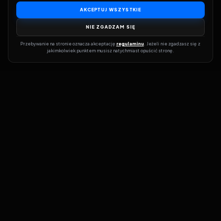
AKCEPTUJ WSZYSTKIE
NIE ZGADZAM SIĘ
Przebywanie na stronie oznacza akceptację 
regulaminu
. Jeżeli nie zgadzasz się z 
jakimkolwiek punktem musisz natychmiast opuścić stronę.
Dołącz do grona prawdziwych kinomanów! Vider to Twoja brama
do świata filmów i seriali online. Dzięki wyszukiwarce do której
możesz otrzymać dostęp poprzez naszą stronę zawsze będziesz
wiedział, gdzie znaleźć najnowsze produkcje i gdzie obejrzeć cały
film lub serial online.
Nie trać czasu na przeszukiwanie stron takich jak Zalukaj, Filman,
eKino czy CDA. Z Viderem i wyszukiwarką szybko sprawdzisz
dostępność filmów na najlepszych serwisach VOD, takich jak