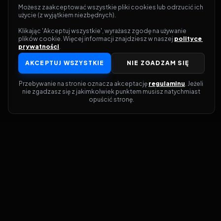
Możesz zaakceptować wszystkie pliki cookies lub odrzucić ich 
użycie (z wyjątkiem niezbędnych).
Klikając 'Akceptuj wszystkie', wyrażasz zgodę na używanie 
plików cookie. Więcej informacji znajdziesz w naszej 
polityce 
prywatności
.
AKCEPTUJ WSZYSTKIE
NIE ZGADZAM SIĘ
Przebywanie na stronie oznacza akceptację 
regulaminu
. Jeżeli 
nie zgadzasz się z jakimkolwiek punktem musisz natychmiast 
opuścić stronę.
Dołącz do grona prawdziwych
kinomanów! Vider to Twoja brama do
świata filmów i seriali online. Dzięki
wyszukiwarce do której możesz otrzymać