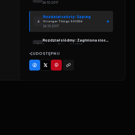
26.10.2017
Rozdział szósty: Szpieg
6
Stranger Things
S
02
E
06
26.10.2017
Rozdział siódmy: Zaginiona siostra
7
Stranger Things
S
02
E
07
26.10.2017
UDOSTĘPNIJ
Rozdział ósmy: Łupieżca umysłów
8
Stranger Things
S
02
E
08
26.10.2017
Rozdział dziewiąty: Przejście
9
Stranger Things
S
02
E
09
26.10.2017