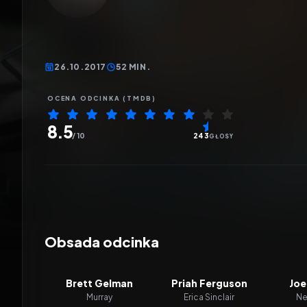
26.10.2017
52 MIN.
OCENA ODCINKA (TMDB)
8.5
/ 10
243
GŁOSY
Obsada odcinka
Brett Gelman
Priah Ferguson
Joe
Murray
Erica Sinclair
Ne