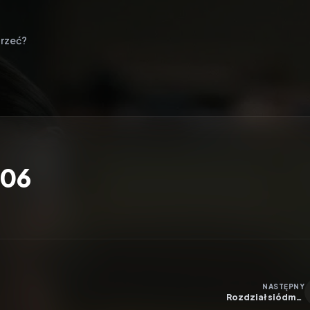
rzeć?
E06
NASTĘPNY
Rozdział siódmy:
Zaginiona siostra