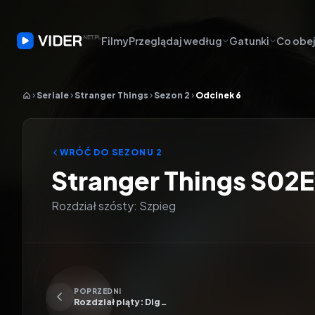
Filmy
Przeglądaj według
Gatunki
Co obej
Seriale
Stranger Things
Sezon 2
Odcinek 6
WRÓĆ DO SEZONU
2
Stranger Things S02
Rozdział szósty: Szpieg
Odtwarzacz wideo:
Stranger Things
POPRZEDNI
Rozdział piąty: Dig
Dug