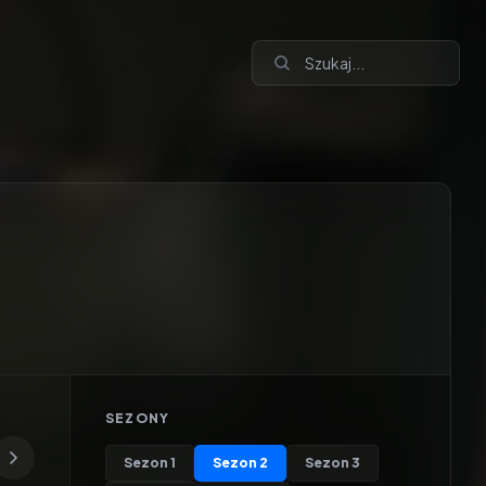
SEZONY
Sezon
1
Sezon
2
Sezon
3