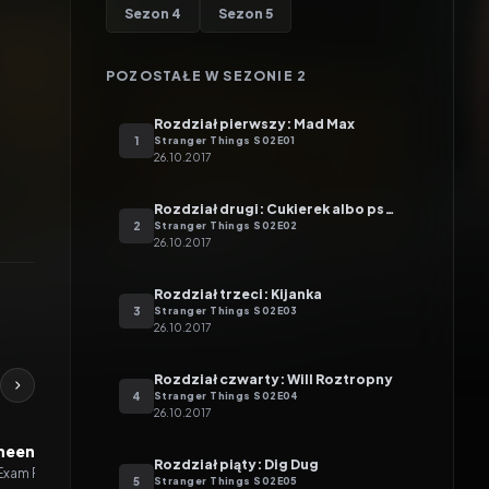
Sezon
4
Sezon
5
POZOSTAŁE W SEZONIE
2
Rozdział pierwszy: Mad Max
1
Stranger Things
S
02
E
01
26.10.2017
Rozdział drugi: Cukierek albo psikus, dziwaku
2
Stranger Things
S
02
E
02
26.10.2017
Rozdział trzeci: Kijanka
3
Stranger Things
S
02
E
03
26.10.2017
Rozdział czwarty: Will Roztropny
4
Stranger Things
S
02
E
04
26.10.2017
heena Kharazmi
Brandon O'Dell
Brian Brightman
Rozdział piąty: Dig Dug
Exam Room Nurse
Neurologist
M.P. Guard #1
5
Stranger Things
S
02
E
05