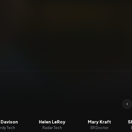
 Davison
Helen LeRoy
Mary Kraft
S
rdy Tech
Radar Tech
ER Doctor