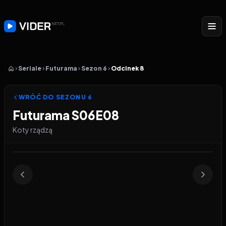
Seriale
Futurama
Sezon 6
Odcinek 8
WRÓĆ DO SEZONU
6
Futurama S06E08
Koty rządzą
Odtwarzacz wideo:
Futurama