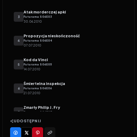
Atak morderczej apki
3
Futurama
S
06
E
03
30.06.2010
Propozycja nieskończoność
4
Futurama
S
06
E
04
07.07.2010
Kod da Vinci
5
Futurama
S
06
E
05
14.07.2010
Śmiertelna inspekcja
6
Futurama
S
06
E
06
21.07.2010
Zmarły Philip J. Fry
7
Futurama
S
06
E
07
28.07.2010
UDOSTĘPNIJ
Koty rządzą
8
Futurama
S
06
E
08