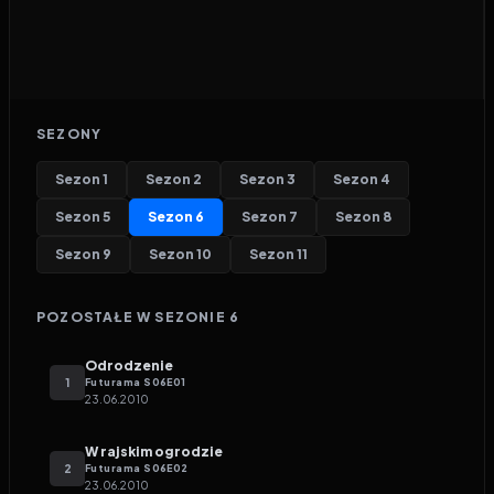
SEZONY
Sezon
1
Sezon
2
Sezon
3
Sezon
4
Sezon
5
Sezon
6
Sezon
7
Sezon
8
Sezon
9
Sezon
10
Sezon
11
POZOSTAŁE W SEZONIE
6
Odrodzenie
1
Futurama
S
06
E
01
23.06.2010
W rajskim ogrodzie
2
Futurama
S
06
E
02
23.06.2010