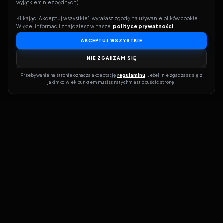
wyjątkiem niezbędnych).
Klikając 'Akceptuj wszystkie', wyrażasz zgodę na używanie plików cookie. 
Reinkarnacja
Więcej informacji znajdziesz w naszej 
polityce prywatności
.
26
Futurama
S
06
E
26
07.09.2011
AKCEPTUJ WSZYSTKIE
NIE ZGADZAM SIĘ
Przebywanie na stronie oznacza akceptację 
regulaminu
. Jeżeli nie zgadzasz się z 
jakimkolwiek punktem musisz natychmiast opuścić stronę.
Dołącz do grona prawdziwych kinomanów! Vider to Twoja brama
do świata filmów i seriali online. Dzięki wyszukiwarce do której
możesz otrzymać dostęp poprzez naszą stronę zawsze będziesz
wiedział, gdzie znaleźć najnowsze produkcje i gdzie obejrzeć cały
film lub serial online.