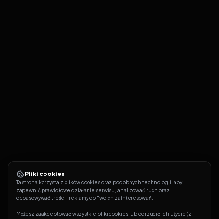
Wszystkie głowy prezydentów
20
Futurama
S
06
E
20
27.07.2011
Mobius Dick
21
Futurama
S
06
E
21
03.08.2011
Fry i jajo
22
Futurama
S
06
E
22
10.08.2011
Tajemnica Zoidberga
23
Futurama
S
06
E
23
17.08.2011
Wojna o katar
24
Futurama
S
06
E
24
Pliki cookies
24.08.2011
Ta strona korzysta z plików cookies oraz podobnych technologii, aby 
zapewnić prawidłowe działanie serwisu, analizować ruch oraz 
dopasowywać treści i reklamy do Twoich zainteresowań.
Przetaktowany
25
Futurama
S
06
E
25
Możesz zaakceptować wszystkie pliki cookies lub odrzucić ich użycie (z 
31.08.2011