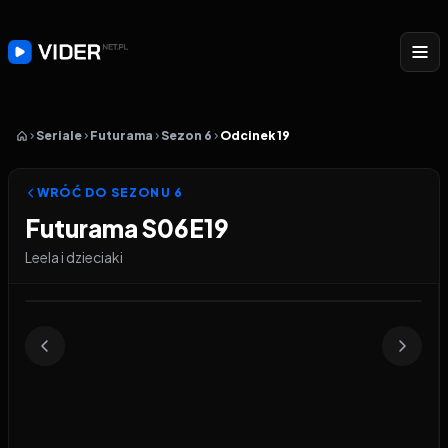
Seriale
Futurama
Sezon 6
Odcinek 19
WRÓĆ DO SEZONU
6
Futurama S06E19
Leela i dzieciaki
Odtwarzacz wideo:
Futurama