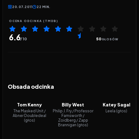
20.07.2011
22 MIN.
OCENA ODCINKA (TMDB)
6.6
/ 10
50
GŁOSÓW
Obsada odcinka
Tom Kenny
Billy West
Katey Sagal
The Masked Unit /
Philip J. Fry / Professor
Leela (głos)
Abner Doubledeal
Farnsworth /
(głos)
Zoidberg / Zapp
Brannigan (głos)