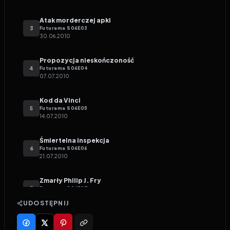
Atak morderczej apki
3
Futurama
S
06
E
03
30.06.2010
Propozycja nieskończoność
4
Futurama
S
06
E
04
07.07.2010
Kod da Vinci
5
Futurama
S
06
E
05
14.07.2010
Śmiertelna inspekcja
6
Futurama
S
06
E
06
21.07.2010
Zmarły Philip J. Fry
7
Futurama
S
06
E
07
28.07.2010
UDOSTĘPNIJ
Koty rządzą
8
Futurama
S
06
E
08