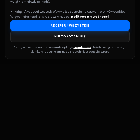
wyjątkiem niezbędnych).
Klikając 'Akceptuj wszystkie', wyrażasz zgodę na używanie plików cookie. 
Reinkarnacja
Więcej informacji znajdziesz w naszej 
polityce prywatności
.
26
Futurama
S
06
E
26
07.09.2011
AKCEPTUJ WSZYSTKIE
NIE ZGADZAM SIĘ
Przebywanie na stronie oznacza akceptację 
regulaminu
. Jeżeli nie zgadzasz się z 
jakimkolwiek punktem musisz natychmiast opuścić stronę.
Dołącz do grona prawdziwych kinomanów! Vider to Twoja brama
do świata filmów i seriali online. Dzięki wyszukiwarce do której
możesz otrzymać dostęp poprzez naszą stronę zawsze będziesz
wiedział, gdzie znaleźć najnowsze produkcje i gdzie obejrzeć cały
film lub serial online.