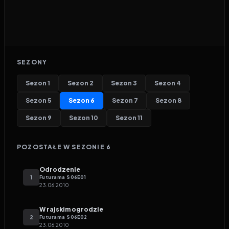
SEZONY
Sezon
1
Sezon
2
Sezon
3
Sezon
4
Sezon
5
Sezon
6
Sezon
7
Sezon
8
Sezon
9
Sezon
10
Sezon
11
POZOSTAŁE W SEZONIE
6
Odrodzenie
1
Futurama
S
06
E
01
23.06.2010
W rajskim ogrodzie
2
Futurama
S
06
E
02
23.06.2010