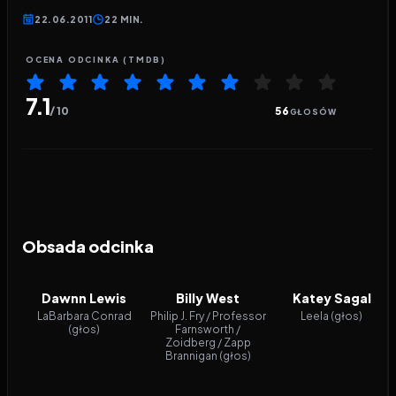
22.06.2011
22 MIN.
OCENA ODCINKA (TMDB)
7.1
/ 10
56
GŁOSÓW
Obsada odcinka
Dawnn Lewis
Billy West
Katey Sagal
LaBarbara Conrad
Philip J. Fry / Professor
Leela (głos)
(głos)
Farnsworth /
Zoidberg / Zapp
Brannigan (głos)