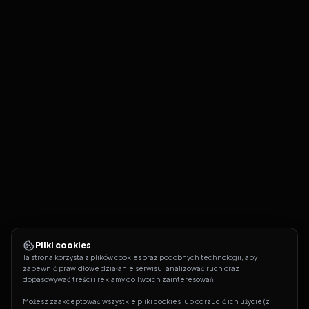
Wszystkie głowy prezydentów
20
Futurama
S
06
E
20
27.07.2011
Mobius Dick
21
Futurama
S
06
E
21
03.08.2011
Fry i jajo
22
Futurama
S
06
E
22
10.08.2011
Tajemnica Zoidberga
23
Futurama
S
06
E
23
17.08.2011
Wojna o katar
24
Futurama
S
06
E
24
Pliki cookies
24.08.2011
Ta strona korzysta z plików cookies oraz podobnych technologii, aby 
zapewnić prawidłowe działanie serwisu, analizować ruch oraz 
dopasowywać treści i reklamy do Twoich zainteresowań.
Przetaktowany
25
Futurama
S
06
E
25
Możesz zaakceptować wszystkie pliki cookies lub odrzucić ich użycie (z 
31.08.2011