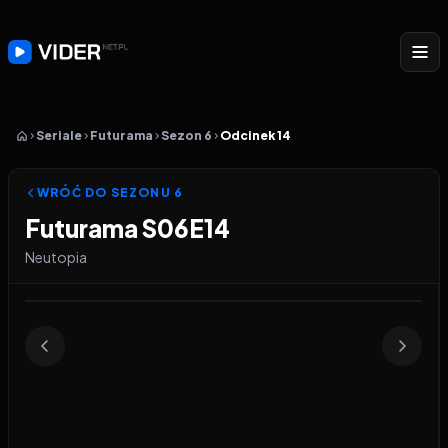
Seriale
Futurama
Sezon 6
Odcinek 14
WRÓĆ DO SEZONU
6
Futurama S06E14
Neutopia
Odtwarzacz wideo:
Futurama