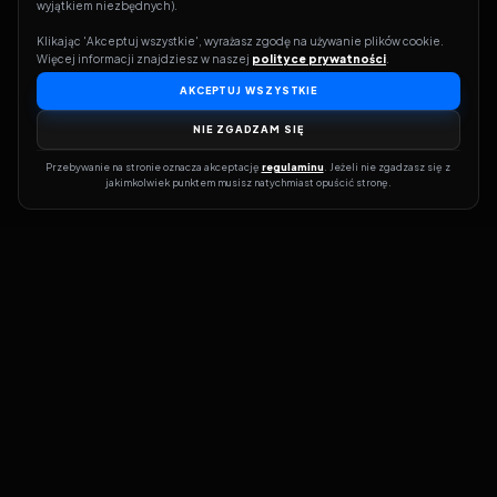
wyjątkiem niezbędnych).
Klikając 'Akceptuj wszystkie', wyrażasz zgodę na używanie plików cookie. 
Więcej informacji znajdziesz w naszej 
polityce prywatności
.
AKCEPTUJ WSZYSTKIE
NIE ZGADZAM SIĘ
Przebywanie na stronie oznacza akceptację 
regulaminu
. Jeżeli nie zgadzasz się z 
jakimkolwiek punktem musisz natychmiast opuścić stronę.
Dołącz do grona prawdziwych kinomanów! Vider to Twoja brama
do świata filmów i seriali online. Dzięki wyszukiwarce do której
możesz otrzymać dostęp poprzez naszą stronę zawsze będziesz
wiedział, gdzie znaleźć najnowsze produkcje i gdzie obejrzeć cały
film lub serial online.