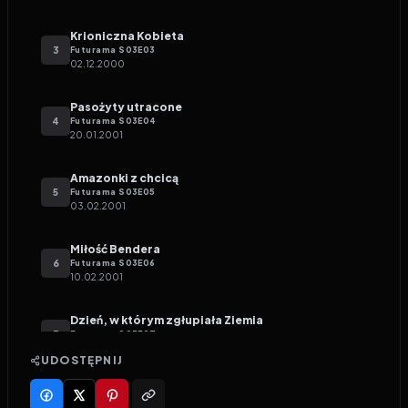
Krioniczna Kobieta
3
Futurama
S
03
E
03
02.12.2000
Pasożyty utracone
4
Futurama
S
03
E
04
20.01.2001
Amazonki z chcicą
5
Futurama
S
03
E
05
03.02.2001
Miłość Bendera
6
Futurama
S
03
E
06
10.02.2001
Dzień, w którym zgłupiała Ziemia
7
Futurama
S
03
E
07
17.02.2001
UDOSTĘPNIJ
Homary przedstawiają
8
Futurama
S
03
E
08