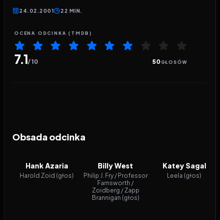
24.02.2001
22 MIN.
OCENA ODCINKA (TMDB)
7.1
/ 10
50
GŁOSÓW
Obsada odcinka
Hank Azaria
Billy West
Katey Sagal
Harold Zoid (głos)
Philip J. Fry / Professor
Leela (głos)
Farnsworth /
Zoidberg / Zapp
Brannigan (głos)