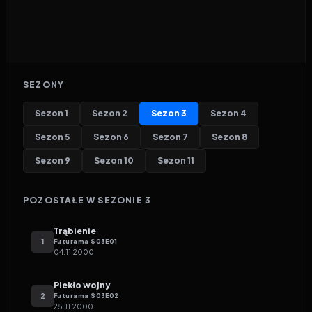
SEZONY
Sezon
1
Sezon
2
Sezon
3
Sezon
4
Sezon
5
Sezon
6
Sezon
7
Sezon
8
Sezon
9
Sezon
10
Sezon
11
POZOSTAŁE W SEZONIE
3
Trąbienie
1
Futurama
S
03
E
01
04.11.2000
Piekło wojny
2
Futurama
S
03
E
02
25.11.2000