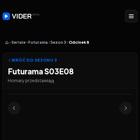
Seriale
Futurama
Sezon 3
Odcinek 8
WRÓĆ DO SEZONU
3
Futurama S03E08
Homary przedstawiają
Odtwarzacz wideo:
Futurama