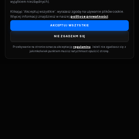
wyjątkiem niezbędnych).
Klikając 'Akceptuj wszystkie', wyrażasz zgodę na używanie plików cookie. 
Więcej informacji znajdziesz w naszej 
polityce prywatności
.
AKCEPTUJ WSZYSTKIE
NIE ZGADZAM SIĘ
Przebywanie na stronie oznacza akceptację 
regulaminu
. Jeżeli nie zgadzasz się z 
jakimkolwiek punktem musisz natychmiast opuścić stronę.
Dołącz do grona prawdziwych kinomanów! Vider to Twoja brama
do świata filmów i seriali online. Dzięki wyszukiwarce do której
możesz otrzymać dostęp poprzez naszą stronę zawsze będziesz
wiedział, gdzie znaleźć najnowsze produkcje i gdzie obejrzeć cały
film lub serial online.