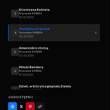
Krioniczna Kobieta
3
Futurama
S
03
E
03
02.12.2000
Pasożyty utracone
4
Futurama
S
03
E
04
20.01.2001
Amazonki z chcicą
5
Futurama
S
03
E
05
03.02.2001
Miłość Bendera
6
Futurama
S
03
E
06
10.02.2001
Dzień, w którym zgłupiała Ziemia
7
Futurama
S
03
E
07
17.02.2001
UDOSTĘPNIJ
Homary przedstawiają
8
Futurama
S
03
E
08