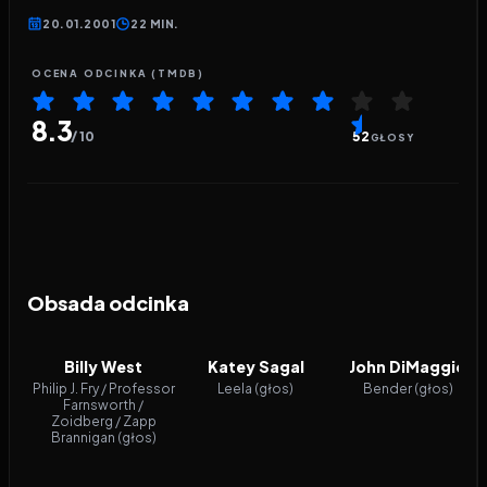
20.01.2001
22 MIN.
OCENA ODCINKA (TMDB)
8.3
/ 10
52
GŁOSY
Obsada odcinka
Billy West
Katey Sagal
John DiMaggio
Philip J. Fry / Professor
Leela (głos)
Bender (głos)
Farnsworth /
Zoidberg / Zapp
Brannigan (głos)