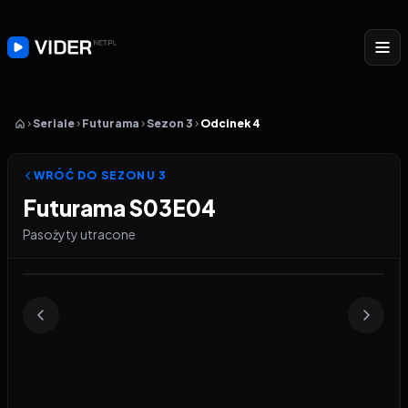
Seriale
Futurama
Sezon 3
Odcinek 4
WRÓĆ DO SEZONU
3
Futurama S03E04
Pasożyty utracone
Odtwarzacz wideo:
Futurama