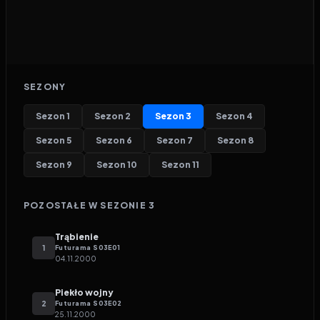
SEZONY
Sezon
1
Sezon
2
Sezon
3
Sezon
4
Sezon
5
Sezon
6
Sezon
7
Sezon
8
Sezon
9
Sezon
10
Sezon
11
POZOSTAŁE W SEZONIE
3
Trąbienie
1
Futurama
S
03
E
01
04.11.2000
Piekło wojny
2
Futurama
S
03
E
02
25.11.2000