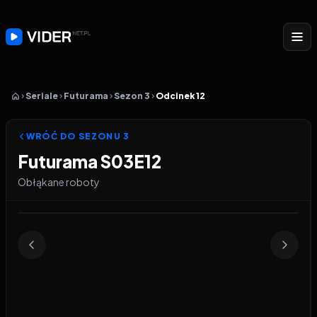
Seriale
Futurama
Sezon 3
Odcinek 12
WRÓĆ DO SEZONU
3
Futurama S03E12
Obłąkane roboty
Odtwarzacz wideo:
Futurama