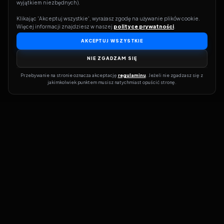
wyjątkiem niezbędnych).
Klikając 'Akceptuj wszystkie', wyrażasz zgodę na używanie plików cookie. 
Więcej informacji znajdziesz w naszej 
polityce prywatności
.
AKCEPTUJ WSZYSTKIE
NIE ZGADZAM SIĘ
Przebywanie na stronie oznacza akceptację 
regulaminu
. Jeżeli nie zgadzasz się z 
jakimkolwiek punktem musisz natychmiast opuścić stronę.
Dołącz do grona prawdziwych kinomanów! Vider to Twoja brama
do świata filmów i seriali online. Dzięki wyszukiwarce do której
możesz otrzymać dostęp poprzez naszą stronę zawsze będziesz
wiedział, gdzie znaleźć najnowsze produkcje i gdzie obejrzeć cały
film lub serial online.