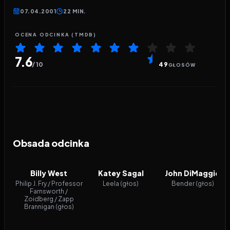
07.04.2001
22 MIN.
OCENA ODCINKA (TMDB)
7.6
/ 10
49
GŁOSÓW
Obsada odcinka
Billy West
Katey Sagal
John DiMaggio
Philip J. Fry / Professor
Leela (głos)
Bender (głos)
Farnsworth /
Zoidberg / Zapp
Brannigan (głos)