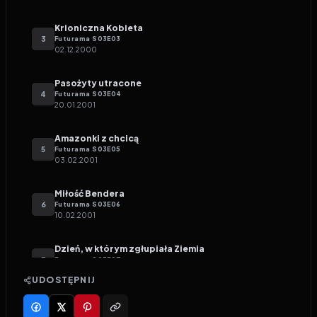
Krioniczna Kobieta
3
Futurama
S
03
E
03
02.12.2000
Pasożyty utracone
4
Futurama
S
03
E
04
20.01.2001
Amazonki z chcicą
5
Futurama
S
03
E
05
03.02.2001
Miłość Bendera
6
Futurama
S
03
E
06
10.02.2001
Dzień, w którym zgłupiała Ziemia
7
Futurama
S
03
E
07
17.02.2001
UDOSTĘPNIJ
Homary przedstawiają
8
Futurama
S
03
E
08