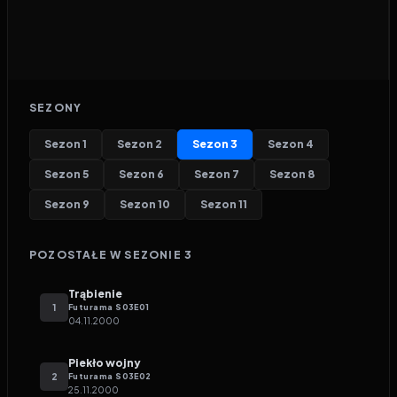
SEZONY
Sezon
1
Sezon
2
Sezon
3
Sezon
4
Sezon
5
Sezon
6
Sezon
7
Sezon
8
Sezon
9
Sezon
10
Sezon
11
POZOSTAŁE W SEZONIE
3
Trąbienie
1
Futurama
S
03
E
01
04.11.2000
Piekło wojny
2
Futurama
S
03
E
02
25.11.2000