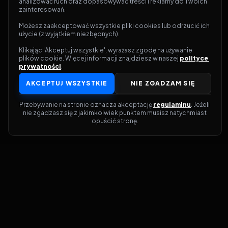
analizować ruch oraz dopasowywać treści i reklamy do Twoich 
zainteresowań.
Możesz zaakceptować wszystkie pliki cookies lub odrzucić ich 
użycie (z wyjątkiem niezbędnych).
Klikając 'Akceptuj wszystkie', wyrażasz zgodę na używanie 
plików cookie. Więcej informacji znajdziesz w naszej 
polityce 
prywatności
.
AKCEPTUJ WSZYSTKIE
NIE ZGADZAM SIĘ
Przebywanie na stronie oznacza akceptację 
regulaminu
. Jeżeli 
nie zgadzasz się z jakimkolwiek punktem musisz natychmiast 
opuścić stronę.
Dołącz do grona prawdziwych
kinomanów! Vider to Twoja brama do