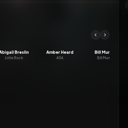
Abigail Breslin
Amber Heard
Bill Murray
Little Rock
406
Bill Murray