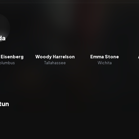
zacz wideo:
Zombieland
da
 Eisenberg
Woody Harrelson
Emma Stone
olumbus
Tallahassee
Wichita
tun