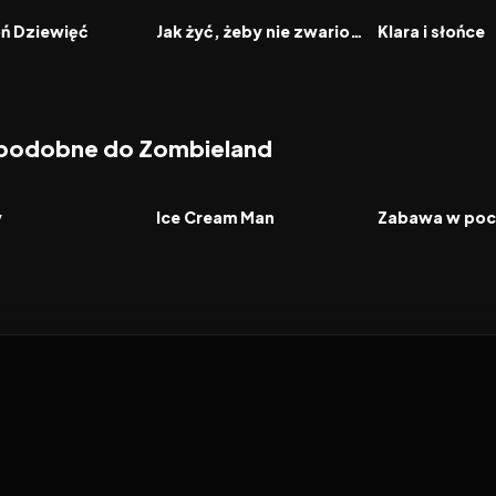
FILM
FILM
oń Dziewięć
Jak żyć, żeby nie zwariować
Klara i słońce
 podobne do Zombieland
7.0
2026
6.0
2026
FILM
FILM
y
Ice Cream Man