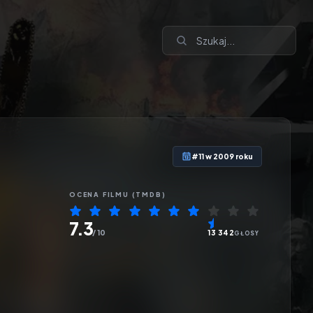
#11 w 2009 roku
OCENA
FILMU
(TMDB)
7.3
/ 10
13 342
GŁOSY