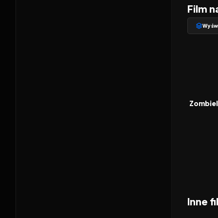
Film n
Wyświ
2019
FILM
Zombiel
Inne f
2026