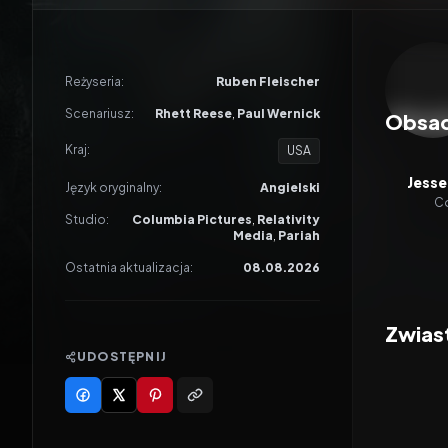
Odtwar
Reżyseria:
Ruben Fleischer
Scenariusz:
Rhett Reese
,
Paul Wernick
Obsa
Kraj:
USA
Jesse
Język oryginalny:
Angielski
C
Studio:
Columbia Pictures
,
Relativity
Media
,
Pariah
Ostatnia aktualizacja:
08.08.2026
Zwias
UDOSTĘPNIJ