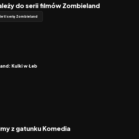
ależy do serii filmów Zombieland
etl serię Zombieland
6.9
and: Kulki w Łeb
ilmy z gatunku Komedia
2026
2026