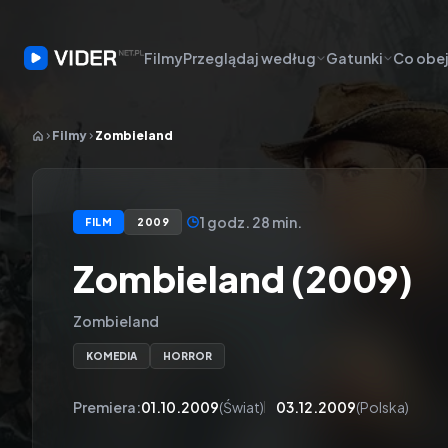
Filmy
Przeglądaj według
Gatunki
Co obej
Filmy
Zombieland
1 godz. 28 min.
FILM
2009
Zombieland (2009)
Zombieland
KOMEDIA
HORROR
Premiera:
01.10.2009
(Świat)
03.12.2009
(Polska)