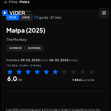
Filmy
Małpa
1 godz. 37 min.
FILM
2025
Małpa (2025)
The Monkey
HORROR
KOMEDIA
Premiera:
09.02.2025
06.03.2025
(Świat)
(Polska)
OCENA
FILMU
(TMDB)
6.0
/ 10
1 406
GŁOSÓW
Odtwarzacz wideo:
Małpa
Hal i Bill są bliźniakami, którzy jako dzieci znaleźli na strychu