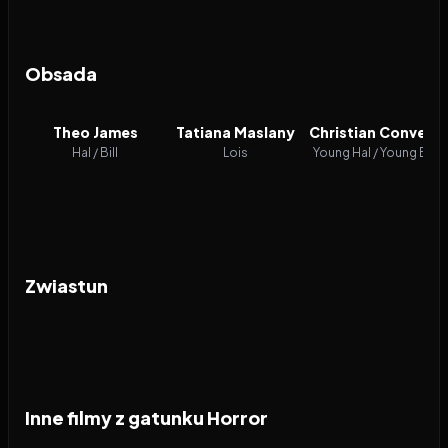
Obsada
Theo James
Tatiana Maslany
Christian Convery
Hal / Bill
Lois
Young Hal / Young Bill
Zwiastun
Inne filmy z gatunku Horror
2026
2026
2026