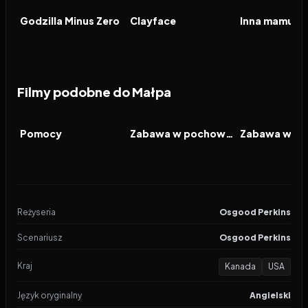
FILM
FILM
FILM
Godzilla Minus Zero
Clayface
Inna mamusia
Filmy podobne do Małpa
2026
7.0
2026
7.6
2019
FILM
FILM
FILM
Pomocy
Zabawa w pochowanego 2
Reżyseria
Osgood Perkins
Scenariusz
Osgood Perkins
Kraj
Kanada
USA
Język oryginalny
Angielski