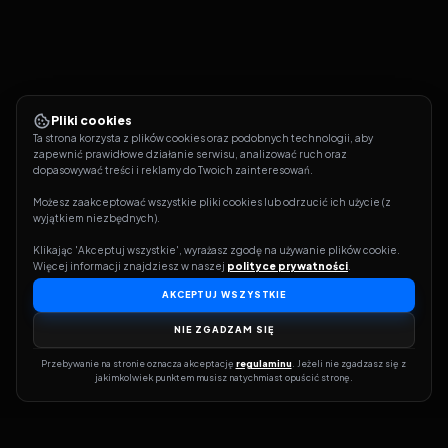
Pliki cookies
Ta strona korzysta z plików cookies oraz podobnych technologii, aby 
zapewnić prawidłowe działanie serwisu, analizować ruch oraz 
dopasowywać treści i reklamy do Twoich zainteresowań.
Możesz zaakceptować wszystkie pliki cookies lub odrzucić ich użycie (z 
wyjątkiem niezbędnych).
Klikając 'Akceptuj wszystkie', wyrażasz zgodę na używanie plików cookie. 
Więcej informacji znajdziesz w naszej 
polityce prywatności
.
AKCEPTUJ WSZYSTKIE
NIE ZGADZAM SIĘ
Przebywanie na stronie oznacza akceptację 
regulaminu
. Jeżeli nie zgadzasz się z 
jakimkolwiek punktem musisz natychmiast opuścić stronę.