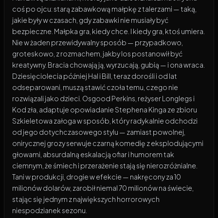
coś po ojcu: starą zabawkową małpkę z talerzami — taką,
jakie były w czasach, gdy zabawki nie musiały być
bezpieczne. Małpka gra, kiedy chce. I kiedy gra, ktoś umiera.
Nie w żaden przewidywalny sposób — przypadkowo,
groteskowo, z rozmachem, jakby los postanowił być
kreatywny. Bracia chowają ją, wyrzucają, gubią — i ona wraca.
Dziesięciolecia później Hal i Bill, teraz dorośli i od lat
odseparowani, muszą stawić czoła temu, czego nie
rozwiązali jako dzieci. Osgood Perkins, reżyser Longlegs i
Kod zła, adaptuje opowiadanie Stephena Kinga ze zbioru
Szkieletowa załoga w sposób, który radykalnie odchodzi
od jego dotychczasowego stylu — zamiast powolnej,
onirycznej grozy serwuje czarną komedię z eksplodującymi
głowami, absurdalną eskalacją ofiar i humorem tak
ciemnym, że śmiech i przerażenie stają się nierozróżnialne.
Tani w produkcji, drogie w efekcie — nakręcony za 10
milionów dolarów, zarobił niemal 70 milionów na świecie,
stając się jednym z największych horrorowych
niespodzianek sezonu.