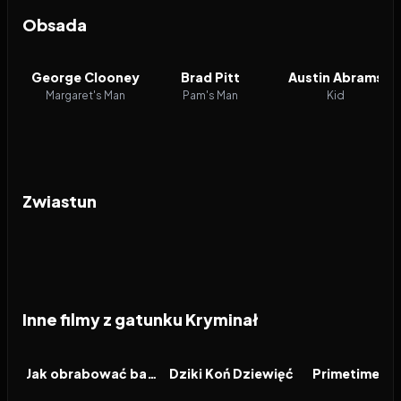
Obsada
George Clooney
Brad Pitt
Austin Abrams
Margaret's Man
Pam's Man
Kid
Zwiastun
Inne filmy z gatunku Kryminał
2026
2026
2026
FILM
FILM
FILM
Jak obrabować bank
Dziki Koń Dziewięć
Primetime