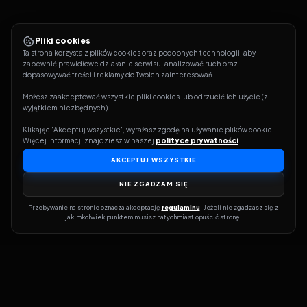
Pliki cookies
Ta strona korzysta z plików cookies oraz podobnych technologii, aby 
zapewnić prawidłowe działanie serwisu, analizować ruch oraz 
dopasowywać treści i reklamy do Twoich zainteresowań.
Możesz zaakceptować wszystkie pliki cookies lub odrzucić ich użycie (z 
wyjątkiem niezbędnych).
Klikając 'Akceptuj wszystkie', wyrażasz zgodę na używanie plików cookie. 
Więcej informacji znajdziesz w naszej 
polityce prywatności
.
AKCEPTUJ WSZYSTKIE
NIE ZGADZAM SIĘ
Przebywanie na stronie oznacza akceptację 
regulaminu
. Jeżeli nie zgadzasz się z 
jakimkolwiek punktem musisz natychmiast opuścić stronę.