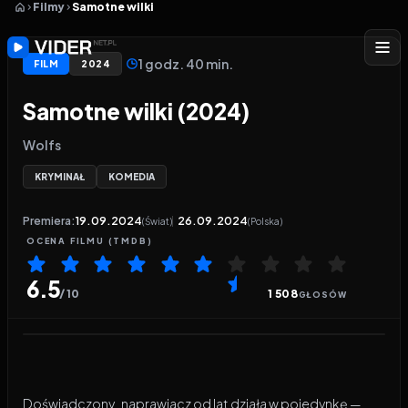
Filmy
Samotne wilki
1 godz. 40 min.
FILM
2024
Samotne wilki (2024)
Wolfs
KRYMINAŁ
KOMEDIA
Premiera:
19.09.2024
26.09.2024
(Świat)
(Polska)
OCENA
FILMU
(TMDB)
6.5
/ 10
1 508
GŁOSÓW
Odtwarzacz wideo:
Samotne wilki
Doświadczony „naprawiacz od lat działa w pojedynkę —