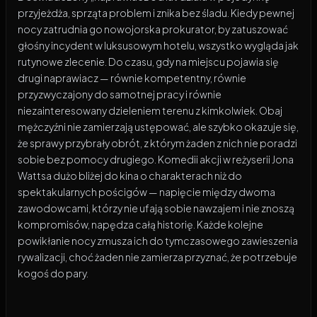
przyjeżdża, sprząta problem i znika bez śladu. Kiedy pewnej
nocy zatrudnia go nowojorska prokurator, by zatuszować
głośny incydent w luksusowym hotelu, wszystko wygląda jak
rutynowe zlecenie. Do czasu, gdy na miejscu pojawia się
drugi naprawiacz — równie kompetentny, równie
przyzwyczajony do samotnej pracy i równie
niezainteresowany dzieleniem terenu z kimkolwiek. Obaj
mężczyźni nie zamierzają ustępować, ale szybko okazuje się,
że sprawy przybrały obrót, z którym żaden z nich nie poradzi
sobie bez pomocy drugiego. Komedii akcji w reżyserii Jona
Wattsa dużo bliżej do kina o charakterach niż do
spektakularnych pościgów — napięcie między dwoma
zawodowcami, którzy nie ufają sobie nawzajem i nie znoszą
kompromisów, napędza całą historię. Każde kolejne
powikłanie nocy zmusza ich do tymczasowego zawieszenia
rywalizacji, choć żaden nie zamierza przyznać, że potrzebuje
kogoś do pary.