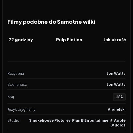
Filmy podobne do Samotne wilki
2026
6.8
1994
8.5
2010
FILM
FILM
FILM
72 godziny
Pulp Fiction
Jak ukraść ks
Reżyseria
Jon Watts
Scenariusz
Jon Watts
Kraj
USA
Język oryginalny
Angielski
Studio
Smokehouse Pictures
,
Plan B Entertainment
,
Apple
Studios