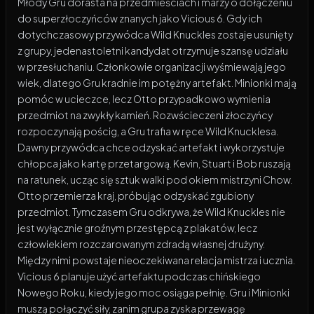
Młody Gru dorasta na przedmieściach i marzy o dołączeniu
do superzłoczyńców znanych jako Vicious 6. Gdy ich
dotychczasowy przywódca Wild Knuckles zostaje usunięty
z grupy, jedenastoletni kandydat otrzymuje szansę udziału
w przesłuchaniu. Członkowie organizacji wyśmiewają jego
wiek, dlatego Gru kradnie im potężny artefakt. Minionki mają
pomóc w ucieczce, lecz Otto przypadkowo wymienia
przedmiot na zwykły kamień. Rozwścieczeni złoczyńcy
rozpoczynają pościg, a Gru trafia w ręce Wild Knucklesa.
Dawny przywódca chce odzyskać artefakt i wykorzystuje
chłopca jako kartę przetargową. Kevin, Stuart i Bob ruszają
na ratunek, ucząc się sztuk walki pod okiem mistrzyni Chow.
Otto przemierza kraj, próbując odzyskać zgubiony
przedmiot. Tymczasem Gru odkrywa, że Wild Knuckles nie
jest wyłącznie groźnym przestępcą z plakatów, lecz
człowiekiem rozczarowanym zdradą własnej drużyny.
Między nimi powstaje nieoczekiwana relacja mistrza i ucznia.
Vicious 6 planuje użyć artefaktu podczas chińskiego
Nowego Roku, kiedy jego moc osiąga pełnię. Gru i Minionki
muszą połączyć siły, zanim grupa zyska przewagę