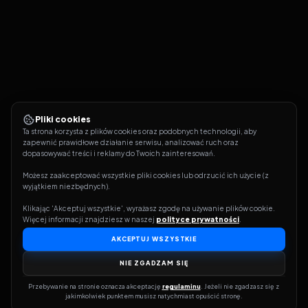
Pliki cookies
Ta strona korzysta z plików cookies oraz podobnych technologii, aby 
zapewnić prawidłowe działanie serwisu, analizować ruch oraz 
dopasowywać treści i reklamy do Twoich zainteresowań.
Możesz zaakceptować wszystkie pliki cookies lub odrzucić ich użycie (z 
wyjątkiem niezbędnych).
Klikając 'Akceptuj wszystkie', wyrażasz zgodę na używanie plików cookie. 
Więcej informacji znajdziesz w naszej 
polityce prywatności
.
AKCEPTUJ WSZYSTKIE
NIE ZGADZAM SIĘ
Przebywanie na stronie oznacza akceptację 
regulaminu
. Jeżeli nie zgadzasz się z 
jakimkolwiek punktem musisz natychmiast opuścić stronę.