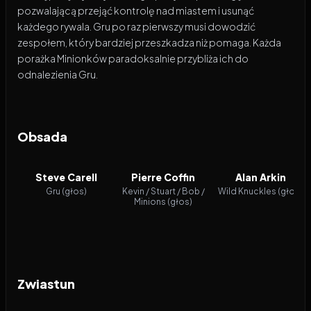
pozwalającą przejąć kontrolę nad miastem i usunąć
każdego rywala. Gru po raz pierwszy musi dowodzić
zespołem, który bardziej przeszkadza niż pomaga. Każda
porażka Minionków paradoksalnie przybliża ich do
odnalezienia Gru.
Obsada
Steve Carell
Pierre Coffin
Alan Arkin
Gru (głos)
Kevin / Stuart / Bob /
Wild Knuckles (głos)
Minions (głos)
Zwiastun