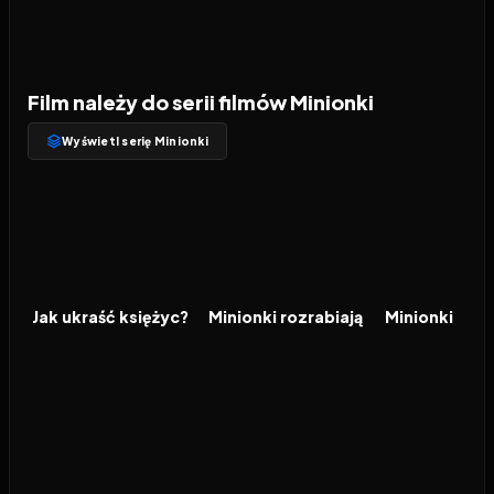
Film należy do serii filmów Minionki
Wyświetl serię Minionki
2010
7.3
2013
6.9
2015
FILM
FILM
FILM
Jak ukraść księżyc?
Minionki rozrabiają
Minionki