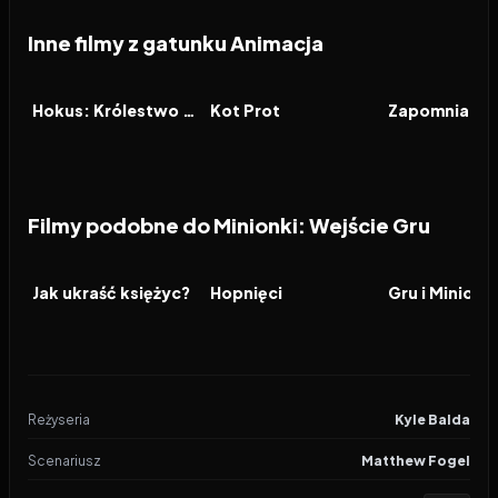
Inne filmy z gatunku Animacja
2026
2026
2026
FILM
FILM
FILM
Hokus: Królestwo magii
Kot Prot
Zapomniana 
Filmy podobne do Minionki: Wejście Gru
2010
7.3
2026
8.2
2024
FILM
FILM
FILM
Jak ukraść księżyc?
Hopnięci
Reżyseria
Kyle Balda
Scenariusz
Matthew Fogel