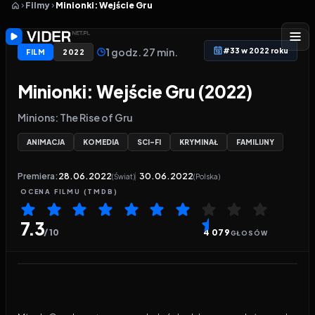
Filmy
Minionki: Wejście Gru
1 godz. 27 min.
#33 w 2022 roku
FILM
2022
Minionki: Wejście Gru (2022)
Minions: The Rise of Gru
ANIMACJA
KOMEDIA
SCI-FI
KRYMINAŁ
FAMILIJNY
Premiera:
28.06.2022
30.06.2022
(Świat)
(Polska)
OCENA
FILMU
(TMDB)
7.3
/ 10
4 079
GŁOSÓW
Odtwarzacz wideo:
Minionki: Wejście Gru