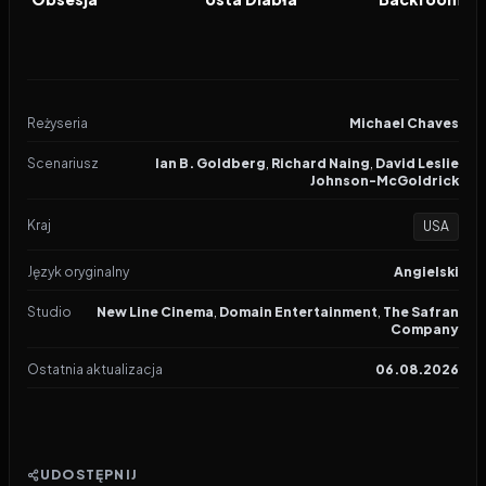
Reżyseria
Michael Chaves
Scenariusz
Ian B. Goldberg
,
Richard Naing
,
David Leslie
Johnson-McGoldrick
Kraj
USA
Język oryginalny
Angielski
Studio
New Line Cinema
,
Domain Entertainment
,
The Safran
Company
Ostatnia aktualizacja
06.08.2026
UDOSTĘPNIJ