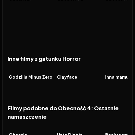
Inne filmy z gatunku Horror
2026
2026
2026
FILM
FILM
FILM
Godzilla Minus Zero
Clayface
Inna mamusia
Filmy podobne do Obecność 4: Ostatnie
namaszczenie
2026
8.2
2026
6.5
2026
FILM
FILM
FILM
Obsesja
Usta Diabła