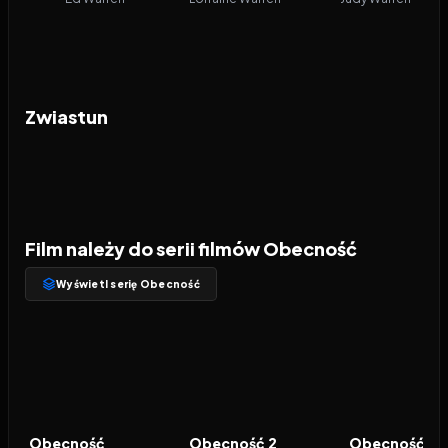
Zwiastun
Film należy do serii filmów Obecność
Wyświetl serię Obecność
2013
7.5
2016
7.3
2021
FILM
FILM
FILM
Obecność
Obecność 2