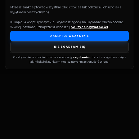
Możesz zaakceptować wszystkie pliki cookies lub odrzucić ich użycie (z 
wyjątkiem niezbędnych).
Klikając 'Akceptuj wszystkie', wyrażasz zgodę na używanie plików cookie. 
Więcej informacji znajdziesz w naszej 
polityce prywatności
.
AKCEPTUJ WSZYSTKIE
NIE ZGADZAM SIĘ
Przebywanie na stronie oznacza akceptację 
regulaminu
. Jeżeli nie zgadzasz się z 
jakimkolwiek punktem musisz natychmiast opuścić stronę.
Dołącz do grona prawdziwych kinomanów! Vider to Twoja brama
do świata filmów i seriali online. Dzięki wyszukiwarce do której
możesz otrzymać dostęp poprzez naszą stronę zawsze będziesz
wiedział, gdzie znaleźć najnowsze produkcje i gdzie obejrzeć cały