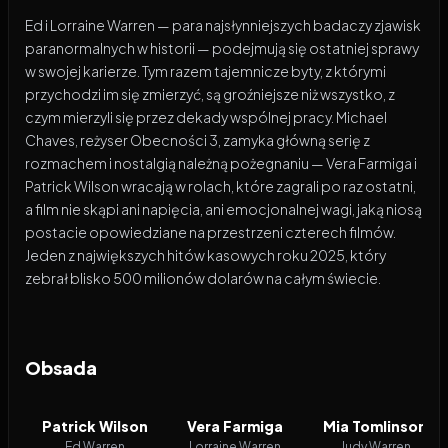
Ed i Lorraine Warren — para najsłynniejszych badaczy zjawisk
paranormalnych w historii — podejmują się ostatniej sprawy
w swojej karierze. Tym razem tajemnicze byty, z którymi
przychodzi im się zmierzyć, są groźniejsze niż wszystko, z
czym mierzyli się przez dekady wspólnej pracy. Michael
Chaves, reżyser Obecności 3, zamyka główną serię z
rozmachem i nostalgią należną pożegnaniu — Vera Farmiga i
Patrick Wilson wracają w rolach, które zagrali po raz ostatni,
a film nie skąpi ani napięcia, ani emocjonalnej wagi, jaką niosą
postacie opowiedziane na przestrzeni czterech filmów.
Jeden z największych hitów kasowych roku 2025, który
zebrał blisko 500 milionów dolarów na całym świecie.
Obsada
Patrick Wilson
Vera Farmiga
Mia Tomlinson
Ed Warren
Lorraine Warren
Judy Warren