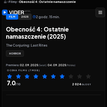
Filmy
Obecność 4: Ostatnie namaszczenie
2 godz. 15 min.
FILM
2025
Obecność 4: Ostatnie
namaszczenie (2025)
The Conjuring: Last Rites
HORROR
Premiera:
02.09.2025
04.09.2025
(Świat)
(Polska)
OCENA
FILMU
(TMDB)
7.0
/ 10
2 024
GŁOSY
Odtwarzacz wideo:
Obecność 4: Ostatnie namasz