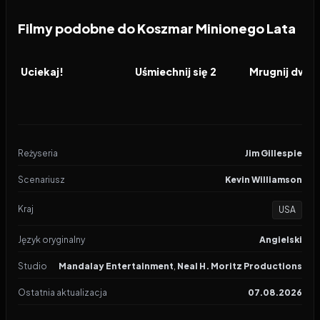
Filmy podobne do Koszmar Minionego Lata
2017
7.6
2024
6.6
2024
FILM
FILM
FILM
Uciekaj!
Uśmiechnij się 2
Mrugnij dwa 
Reżyseria
Jim Gillespie
Scenariusz
Kevin Williamson
Kraj
USA
Język oryginalny
Angielski
Studio
Mandalay Entertainment
,
Neal H. Moritz Productions
Ostatnia aktualizacja
07.08.2026