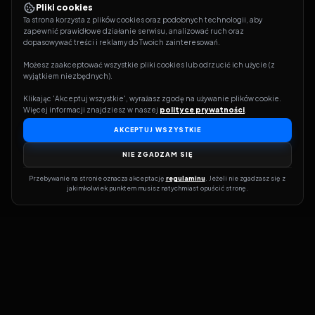
Pliki cookies
Ta strona korzysta z plików cookies oraz podobnych technologii, aby 
zapewnić prawidłowe działanie serwisu, analizować ruch oraz 
dopasowywać treści i reklamy do Twoich zainteresowań.
Możesz zaakceptować wszystkie pliki cookies lub odrzucić ich użycie (z 
wyjątkiem niezbędnych).
Klikając 'Akceptuj wszystkie', wyrażasz zgodę na używanie plików cookie. 
Więcej informacji znajdziesz w naszej 
polityce prywatności
.
AKCEPTUJ WSZYSTKIE
NIE ZGADZAM SIĘ
Przebywanie na stronie oznacza akceptację 
regulaminu
. Jeżeli nie zgadzasz się z 
jakimkolwiek punktem musisz natychmiast opuścić stronę.
Dołącz do grona prawdziwych kinomanów! Vider to Twoja brama