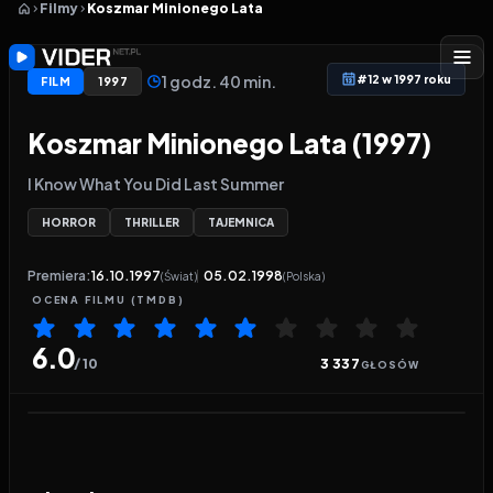
Filmy
Koszmar Minionego Lata
1 godz. 40 min.
#12 w 1997 roku
FILM
1997
Koszmar Minionego Lata (1997)
I Know What You Did Last Summer
HORROR
THRILLER
TAJEMNICA
Premiera:
16.10.1997
05.02.1998
(Świat)
(Polska)
OCENA
FILMU
(TMDB)
6.0
/ 10
3 337
GŁOSÓW
Odtwarzacz wideo:
Koszmar Minionego Lata