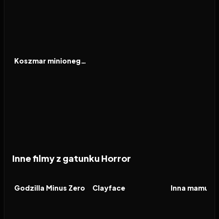
2025
5.6
FILM
Koszmar minionego lata
Inne filmy z gatunku Horror
2026
2026
2026
FILM
FILM
FILM
Godzilla Minus Zero
Clayface
Inna mamusia