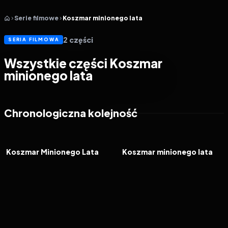
Serie filmowe
Koszmar minionego lata
2
części
SERIA FILMOWA
Wszystkie części Koszmar
minionego lata
Chronologiczna kolejność
1997
6.0
2025
5.6
FILM
FILM
Koszmar Minionego Lata
Koszmar minionego lata