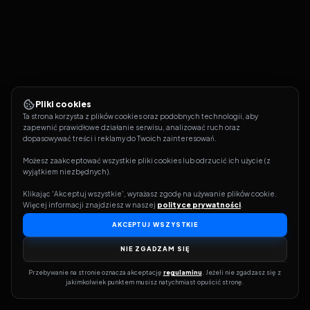
Pliki cookies
Ta strona korzysta z plików cookies oraz podobnych technologii, aby 
zapewnić prawidłowe działanie serwisu, analizować ruch oraz 
dopasowywać treści i reklamy do Twoich zainteresowań.
Możesz zaakceptować wszystkie pliki cookies lub odrzucić ich użycie (z 
wyjątkiem niezbędnych).
Klikając 'Akceptuj wszystkie', wyrażasz zgodę na używanie plików cookie. 
Więcej informacji znajdziesz w naszej 
polityce prywatności
.
AKCEPTUJ WSZYSTKIE
NIE ZGADZAM SIĘ
Przebywanie na stronie oznacza akceptację 
regulaminu
. Jeżeli nie zgadzasz się z 
jakimkolwiek punktem musisz natychmiast opuścić stronę.