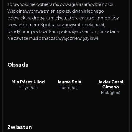
sprawność nie odbiera mu odwagi ani samodzielności.
Wspólna wyprawa zmienia poszukiwanie jednego
człowieka w drogę ku miejscu, które cała trójka mogłaby
nazwać domem. Spotkanie z nowymi opiekunami,
bandytami i podróżnikami pokazuje dzieciom, że rodzina
nie zawsze musi oznaczać wyłącznie więzy krwi.
Obsada
Mia Pérez Ullod
Jaume Solà
Javier Cassi
Gimeno
Mary (głos)
Tom (głos)
Nick (głos)
Zwiastun