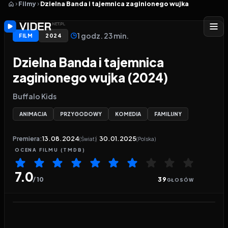
Filmy
Dzielna Banda i tajemnica zaginionego wujka
1 godz. 23 min.
FILM
2024
Dzielna Banda i tajemnica
zaginionego wujka (2024)
Buffalo Kids
ANIMACJA
PRZYGODOWY
KOMEDIA
FAMILIJNY
Premiera:
13.08.2024
30.01.2025
(Świat)
(Polska)
OCENA
FILMU
(TMDB)
7.0
/ 10
39
GŁOSÓW
Odtwarzacz wideo:
Dzielna Banda i tajemnica zagi