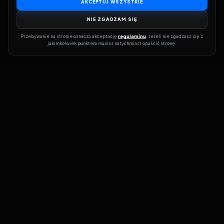
AKCEPTUJ WSZYSTKIE
NIE ZGADZAM SIĘ
Przebywanie na stronie oznacza akceptację 
regulaminu
. Jeżeli nie zgadzasz się z 
jakimkolwiek punktem musisz natychmiast opuścić stronę.
Dołącz do grona prawdziwych kinomanów! Vider to Twoja brama
do świata filmów i seriali online. Dzięki wyszukiwarce do której
możesz otrzymać dostęp poprzez naszą stronę zawsze będziesz
wiedział, gdzie znaleźć najnowsze produkcje i gdzie obejrzeć cały
film lub serial online.
Nie trać czasu na przeszukiwanie stron takich jak Zalukaj, Filman,
eKino czy CDA. Z Viderem i wyszukiwarką szybko sprawdzisz
dostępność filmów na najlepszych serwisach VOD, takich jak