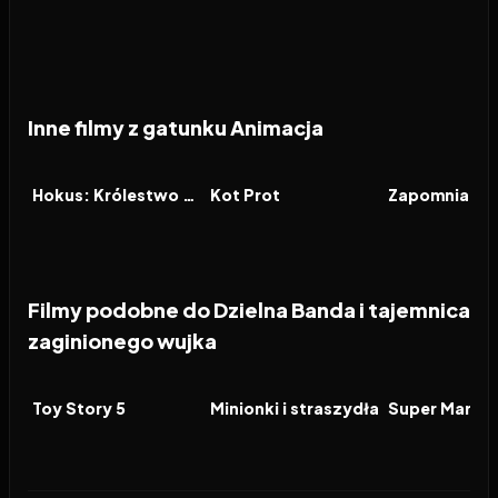
Inne filmy z gatunku Animacja
2026
2026
2026
FILM
FILM
FILM
Hokus: Królestwo magii
Kot Prot
Zapomniana 
Filmy podobne do Dzielna Banda i tajemnica
zaginionego wujka
2026
7.4
2026
6.3
2026
FILM
FILM
FILM
Toy Story 5
Minionki i straszydła