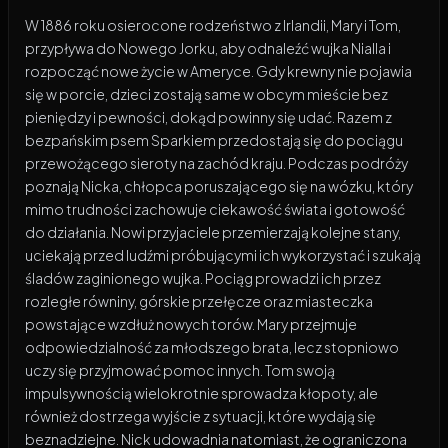
W 1886 roku osierocone rodzeństwo z Irlandii, Mary i Tom,
przypływa do Nowego Jorku, aby odnaleźć wujka Nialla i
rozpocząć nowe życie w Ameryce. Gdy krewny nie pojawia
się w porcie, dzieci zostają same w obcym mieście bez
pieniędzy i pewności, dokąd powinny się udać. Razem z
bezpańskim psem Sparkiem przedostają się do pociągu
przewożącego sieroty na zachód kraju. Podczas podróży
poznają Nicka, chłopca poruszającego się na wózku, który
mimo trudności zachowuje ciekawość świata i gotowość
do działania. Nowi przyjaciele przemierzają kolejne stany,
uciekają przed ludźmi próbującymi ich wykorzystać i szukają
śladów zaginionego wujka. Pociąg prowadzi ich przez
rozległe równiny, górskie przełęcze oraz miasteczka
powstające wzdłuż nowych torów. Mary przejmuje
odpowiedzialność za młodszego brata, lecz stopniowo
uczy się przyjmować pomoc innych. Tom swoją
impulsywnością wielokrotnie sprowadza kłopoty, ale
również dostrzega wyjście z sytuacji, które wydają się
beznadziejne. Nick udowadnia natomiast, że ograniczona