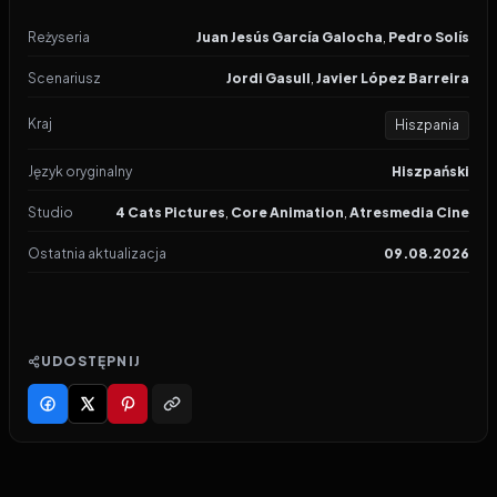
Reżyseria
Juan Jesús García Galocha
,
Pedro Solís
Scenariusz
Jordi Gasull
,
Javier López Barreira
Kraj
Hiszpania
Język oryginalny
Hiszpański
Studio
4 Cats Pictures
,
Core Animation
,
Atresmedia Cine
Ostatnia aktualizacja
09.08.2026
UDOSTĘPNIJ