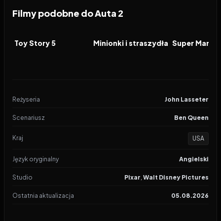
Filmy podobne do Auta 2
2026
7.4
2026
6.4
2026
FILM
FILM
FILM
Toy Story 5
Minionki i straszydła
Reżyseria
John Lasseter
Scenariusz
Ben Queen
Kraj
USA
Język oryginalny
Angielski
Studio
Pixar
,
Walt Disney Pictures
Ostatnia aktualizacja
05.08.2026