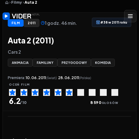
Filmy
Auta 2
1 godz. 46 min.
#38 w 2011 roku
FILM
2011
Auta 2 (2011)
Cars 2
ANIMACJA
FAMILIJNY
PRZYGODOWY
KOMEDIA
Premiera:
10.06.2011
28.06.2011
(Świat)
(Polska)
OCEŃ
FILM
6.2
/ 10
8 590
GŁOSÓW
Odtwarzacz wideo:
Auta 2