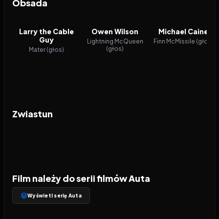
Obsada
Larry the Cable
Owen Wilson
Michael Caine
Guy
Lightning McQueen
Finn McMissile (głos)
(głos)
Mater (głos)
Zwiastun
Film należy do serii filmów Auta
Wyświetl serię Auta