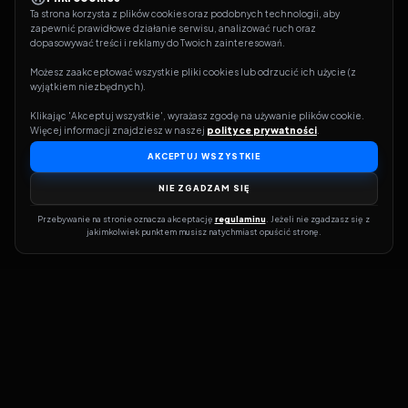
Ta strona korzysta z plików cookies oraz podobnych technologii, aby 
zapewnić prawidłowe działanie serwisu, analizować ruch oraz 
dopasowywać treści i reklamy do Twoich zainteresowań.
Możesz zaakceptować wszystkie pliki cookies lub odrzucić ich użycie (z 
wyjątkiem niezbędnych).
Klikając 'Akceptuj wszystkie', wyrażasz zgodę na używanie plików cookie. 
Więcej informacji znajdziesz w naszej 
polityce prywatności
.
AKCEPTUJ WSZYSTKIE
NIE ZGADZAM SIĘ
Przebywanie na stronie oznacza akceptację 
regulaminu
. Jeżeli nie zgadzasz się z 
jakimkolwiek punktem musisz natychmiast opuścić stronę.
Dołącz do grona prawdziwych kinomanów! Vider to Twoja brama
do świata filmów i seriali online. Dzięki wyszukiwarce do której