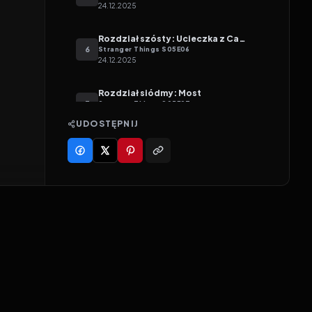
Doris
24.12.2025
Rozdział szósty: Ucieczka z Camazotz
6
Stranger Things
S
05
E
06
24.12.2025
Rozdział siódmy: Most
7
Stranger Things
S
05
E
07
24.12.2025
UDOSTĘPNIJ
Rozdział ósmy: Ta strona
8
Stranger Things
S
05
E
08
30.12.2025