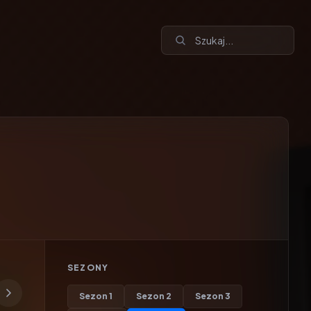
SEZONY
Sezon
1
Sezon
2
Sezon
3