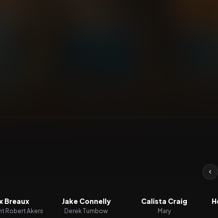
x Breaux
Jake Connelly
Calista Craig
H
nt Robert Akers
Derek Turnbow
Mary