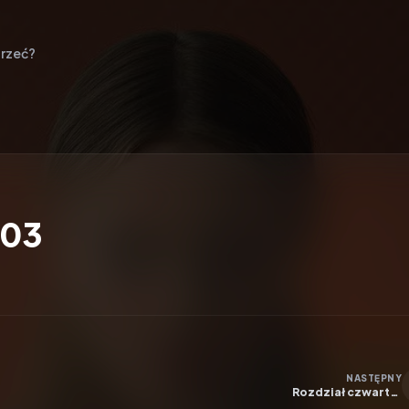
rzeć?
E03
NASTĘPNY
Rozdział czwarty:
Czarownik