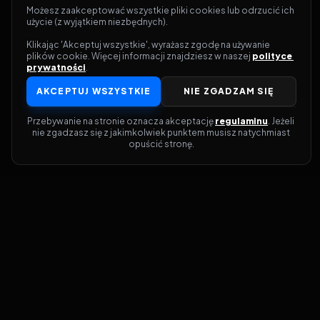
Możesz zaakceptować wszystkie pliki cookies lub odrzucić ich 
użycie (z wyjątkiem niezbędnych).
Klikając 'Akceptuj wszystkie', wyrażasz zgodę na używanie 
plików cookie. Więcej informacji znajdziesz w naszej 
polityce 
prywatności
.
AKCEPTUJ WSZYSTKIE
NIE ZGADZAM SIĘ
Przebywanie na stronie oznacza akceptację 
regulaminu
. Jeżeli 
nie zgadzasz się z jakimkolwiek punktem musisz natychmiast 
opuścić stronę.
Dołącz do grona prawdziwych
kinomanów! Vider to Twoja brama do
świata filmów i seriali online. Dzięki
wyszukiwarce do której możesz otrzymać