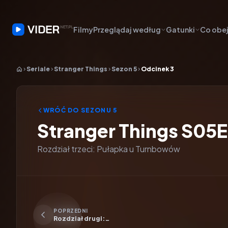
Filmy
Przeglądaj według
Gatunki
Co obej
Seriale
Stranger Things
Sezon 5
Odcinek 3
WRÓĆ DO SEZONU
5
Stranger Things S05
Rozdział trzeci: Pułapka u Turnbowów
Odtwarzacz wideo:
Stranger Things
POPRZEDNI
Rozdział drugi:
Zniknięcie...