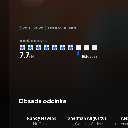
25.11.2025
1 GODZ. 10 MIN.
OCEŃ ODCINEK
7.7
/ 10
182
GŁOSY
Obsada odcinka
Randy Havens
Sherman Augustus
Ale
Mr. Clarke
Lt. Col. Jack Sullivan
Lieutena