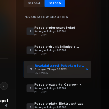
Sezon
4
Sezon
5
POZOSTAŁE W SEZONIE
5
Rozdział pierwszy: Zwiad
1
Stranger Things
S
05
E
01
25.11.2025
Rozdział drugi: Zniknięcie...
2
Stranger Things
S
05
E
02
25.11.2025
Rozdział trzeci: Pułapka u Turnbowów
3
Stranger Things
S
05
E
03
25.11.2025
Rozdział czwarty: Czarownik
4
Stranger Things
S
05
E
04
25.11.2025
ope Hynes Love
Chantell D.
Carson Minniear
Rozdział piąty: Elektrowstrząs
Christopher
Miss Harris
Thomas
5
Stranger Things
S
05
E
05