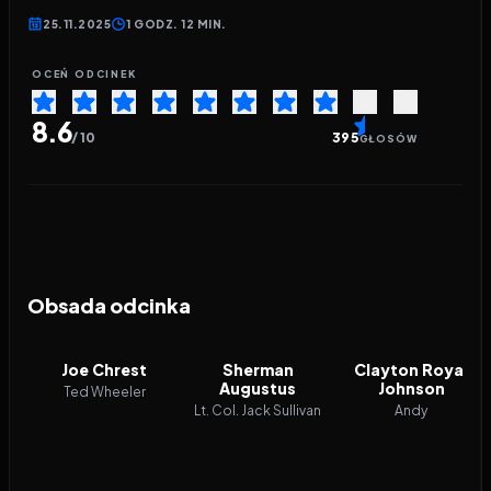
25.11.2025
1 GODZ. 12 MIN.
OCEŃ ODCINEK
8.6
/ 10
395
GŁOSÓW
Obsada odcinka
Joe Chrest
Sherman
Clayton Royal
Augustus
Johnson
Ted Wheeler
Lt. Col. Jack Sullivan
Andy