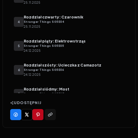
25.11.2025
Rozdział czwarty: Czarownik
4
Stranger Things
S
05
E
04
25.11.2025
Rozdział piąty: Elektrowstrząs
5
Stranger Things
S
05
E
05
24.12.2025
Rozdział szósty: Ucieczka z Camazotz
6
Stranger Things
S
05
E
06
24.12.2025
Rozdział siódmy: Most
7
Stranger Things
S
05
E
07
24.12.2025
UDOSTĘPNIJ
Rozdział ósmy: Ta strona
8
Stranger Things
S
05
E
08
30.12.2025