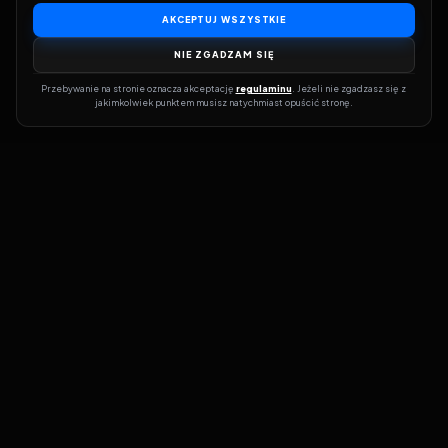
AKCEPTUJ WSZYSTKIE
NIE ZGADZAM SIĘ
Przebywanie na stronie oznacza akceptację 
regulaminu
. Jeżeli nie zgadzasz się z 
jakimkolwiek punktem musisz natychmiast opuścić stronę.
Dołącz do grona prawdziwych kinomanów! Vider to Twoja brama
do świata filmów i seriali online. Dzięki wyszukiwarce do której
możesz otrzymać dostęp poprzez naszą stronę zawsze będziesz
wiedział, gdzie znaleźć najnowsze produkcje i gdzie obejrzeć cały
film lub serial online.
Nie trać czasu na przeszukiwanie stron takich jak Zalukaj, Filman,
eKino czy CDA. Z Viderem i wyszukiwarką szybko sprawdzisz
dostępność filmów na najlepszych serwisach VOD, takich jak