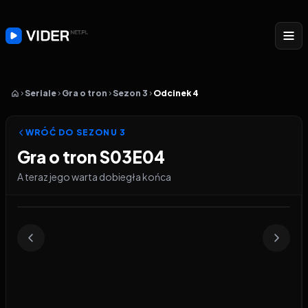
Seriale
Gra o tron
Sezon 3
Odcinek 4
WRÓĆ DO SEZONU
3
Gra o tron S03E04
A teraz jego warta dobiegła końca
Odtwarzacz wideo:
Gra o tron