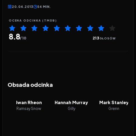
20.04.2013
54 MIN.
OCENA ODCINKA (TMDB)
8.8
/ 10
213
GŁOSÓW
Obsada odcinka
Iwan Rheon
Hannah Murray
Mark Stanley
Ramsay Snow
Gilly
Grenn