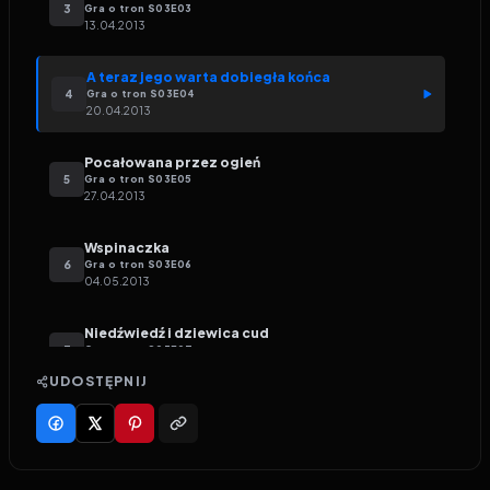
3
Gra o tron
S
03
E
03
13.04.2013
A teraz jego warta dobiegła końca
4
Gra o tron
S
03
E
04
20.04.2013
Pocałowana przez ogień
5
Gra o tron
S
03
E
05
27.04.2013
Wspinaczka
6
Gra o tron
S
03
E
06
04.05.2013
Niedźwiedź i dziewica cud
7
Gra o tron
S
03
E
07
11.05.2013
UDOSTĘPNIJ
Drudzy Synowie
8
Gra o tron
S
03
E
08
18.05.2013