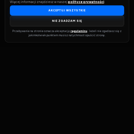
Więcej informacji znajdziesz w naszej 
polityce prywatności
.
AKCEPTUJ WSZYSTKIE
NIE ZGADZAM SIĘ
Przebywanie na stronie oznacza akceptację 
regulaminu
. Jeżeli nie zgadzasz się z 
jakimkolwiek punktem musisz natychmiast opuścić stronę.
Dołącz do grona prawdziwych kinomanów! Vider to Twoja brama
do świata filmów i seriali online. Dzięki wyszukiwarce do której
możesz otrzymać dostęp poprzez naszą stronę zawsze będziesz
wiedział, gdzie znaleźć najnowsze produkcje i gdzie obejrzeć cały
film lub serial online.
Nie trać czasu na przeszukiwanie stron takich jak Zalukaj, Filman,
eKino czy CDA. Z Viderem i wyszukiwarką szybko sprawdzisz