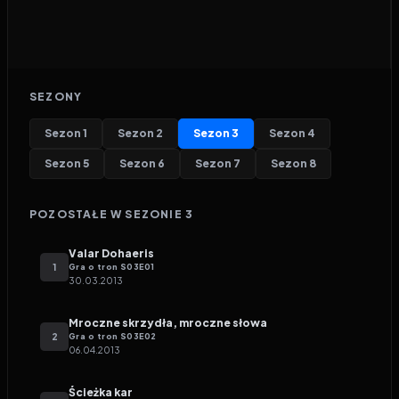
SEZONY
Sezon
1
Sezon
2
Sezon
3
Sezon
4
Sezon
5
Sezon
6
Sezon
7
Sezon
8
POZOSTAŁE W SEZONIE
3
Valar Dohaeris
1
Gra o tron
S
03
E
01
30.03.2013
Mroczne skrzydła, mroczne słowa
2
Gra o tron
S
03
E
02
06.04.2013
Ścieżka kar