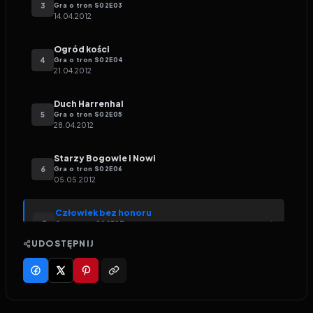
3
Gra o tron
S
02
E
03
14.04.2012
Ogród kości
4
Gra o tron
S
02
E
04
21.04.2012
Duch Harrenhal
5
Gra o tron
S
02
E
05
28.04.2012
Starzy Bogowie i Nowi
6
Gra o tron
S
02
E
06
05.05.2012
Człowiek bez honoru
7
Gra o tron
S
02
E
07
12.05.2012
UDOSTĘPNIJ
Książę Winterfell
8
Gra o tron
S
02
E
08
19.05.2012