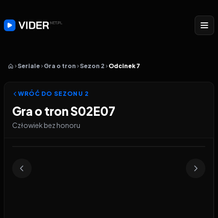
Seriale
Gra o tron
Sezon 2
Odcinek 7
WRÓĆ DO SEZONU
2
Gra o tron S02E07
Człowiek bez honoru
Odtwarzacz wideo:
Gra o tron