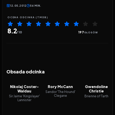
12.05.2012
56 MIN.
OCENA ODCINKA (TMDB)
8.2
/ 10
197
GŁOSÓW
Obsada odcinka
Nikolaj Coster-
Rory McCann
Gwendoline
Waldau
Christie
Sandor 'The Hound'
Clegane
Sir Jaime 'Kingslayer'
Brienne of Tarth
Lannister