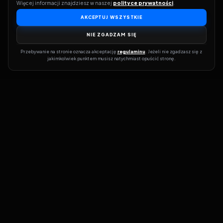
Więcej informacji znajdziesz w naszej 
polityce prywatności
.
AKCEPTUJ WSZYSTKIE
NIE ZGADZAM SIĘ
Przebywanie na stronie oznacza akceptację 
regulaminu
. Jeżeli nie zgadzasz się z 
jakimkolwiek punktem musisz natychmiast opuścić stronę.
Dołącz do grona prawdziwych kinomanów! Vider to Twoja brama
do świata filmów i seriali online. Dzięki wyszukiwarce do której
możesz otrzymać dostęp poprzez naszą stronę zawsze będziesz
wiedział, gdzie znaleźć najnowsze produkcje i gdzie obejrzeć cały
film lub serial online.
Nie trać czasu na przeszukiwanie stron takich jak Zalukaj, Filman,
eKino czy CDA. Z Viderem i wyszukiwarką szybko sprawdzisz