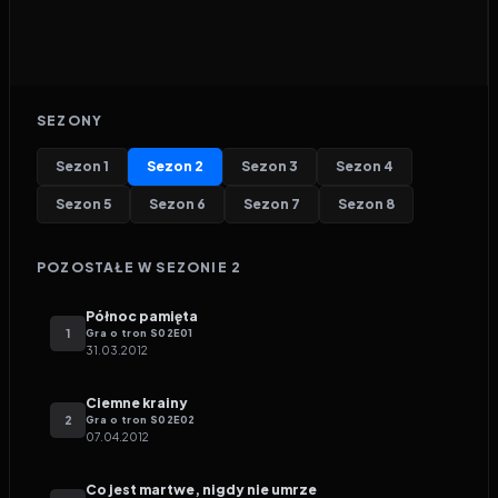
SEZONY
Sezon
1
Sezon
2
Sezon
3
Sezon
4
Sezon
5
Sezon
6
Sezon
7
Sezon
8
POZOSTAŁE W SEZONIE
2
Północ pamięta
1
Gra o tron
S
02
E
01
31.03.2012
Ciemne krainy
2
Gra o tron
S
02
E
02
07.04.2012
Co jest martwe, nigdy nie umrze