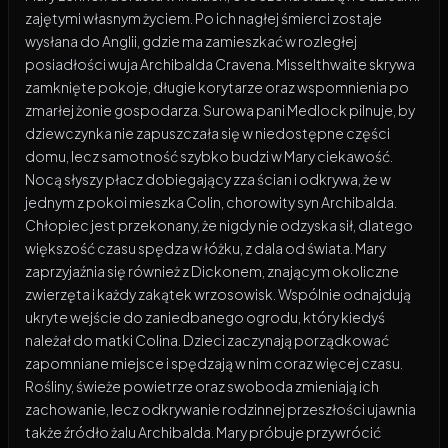
zajętymi własnym życiem. Po ich nagłej śmierci zostaje
wysłana do Anglii, gdzie ma zamieszkać w rozległej
posiadłości wuja Archibalda Cravena. Misselthwaite skrywa
zamknięte pokoje, długie korytarze oraz wspomnienia po
zmarłej żonie gospodarza. Surowa pani Medlock pilnuje, by
dziewczynka nie zapuszczała się w niedostępne części
domu, lecz samotność szybko budzi w Mary ciekawość.
Nocą słyszy płacz dobiegający zza ścian i odkrywa, że w
jednym z pokoi mieszka Colin, chorowity syn Archibalda.
Chłopiec jest przekonany, że nigdy nie odzyska sił, dlatego
większość czasu spędza w łóżku, z dala od świata. Mary
zaprzyjaźnia się również z Dickonem, znającym okoliczne
zwierzęta i każdy zakątek wrzosowisk. Wspólnie odnajdują
ukryte wejście do zaniedbanego ogrodu, który kiedyś
należał do matki Colina. Dzieci zaczynają porządkować
zapomniane miejsce i spędzają w nim coraz więcej czasu.
Rośliny, świeże powietrze oraz swoboda zmieniają ich
zachowanie, lecz odkrywanie rodzinnej przeszłości ujawnia
także źródło żalu Archibalda. Mary próbuje przywrócić