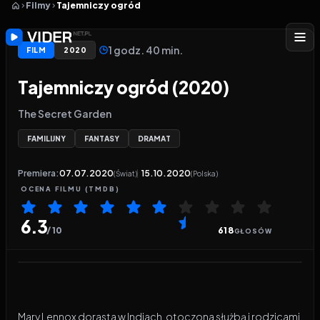
Filmy
Tajemniczy ogród
1 godz. 40 min.
FILM
2020
Tajemniczy ogród (2020)
The Secret Garden
FAMILIJNY
FANTASY
DRAMAT
Premiera:
07.07.2020
15.10.2020
(Świat)
(Polska)
OCENA
FILMU
(TMDB)
6.3
/ 10
618
GŁOSÓW
Odtwarzacz wideo:
Tajemniczy ogród
Mary Lennox dorasta w Indiach, otoczona służbą i rodzicami