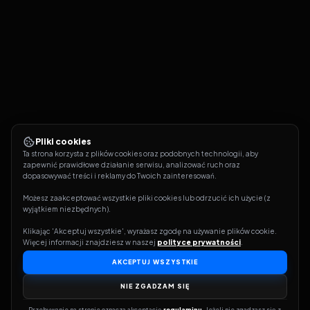
Pliki cookies
Ta strona korzysta z plików cookies oraz podobnych technologii, aby 
zapewnić prawidłowe działanie serwisu, analizować ruch oraz 
dopasowywać treści i reklamy do Twoich zainteresowań.
Możesz zaakceptować wszystkie pliki cookies lub odrzucić ich użycie (z 
wyjątkiem niezbędnych).
Klikając 'Akceptuj wszystkie', wyrażasz zgodę na używanie plików cookie. 
Więcej informacji znajdziesz w naszej 
polityce prywatności
.
AKCEPTUJ WSZYSTKIE
NIE ZGADZAM SIĘ
Przebywanie na stronie oznacza akceptację 
regulaminu
. Jeżeli nie zgadzasz się z 