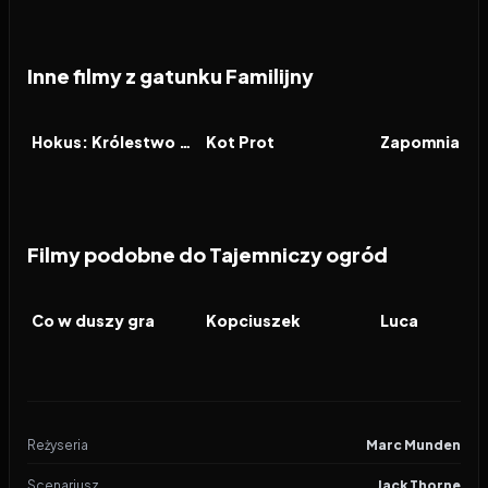
Inne filmy z gatunku Familijny
2026
2026
2026
FILM
FILM
FILM
Hokus: Królestwo magii
Kot Prot
Zapomniana 
Filmy podobne do Tajemniczy ogród
2020
8.1
2015
6.8
2021
FILM
FILM
FILM
Co w duszy gra
Kopciuszek
Luca
Reżyseria
Marc Munden
Scenariusz
Jack Thorne