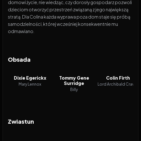
domowi życie, nie wiedząc, czy dorosły gospodarz pozwoli
dzieciom otworzyć przestrzeń związaną z jego największą
stratą. Dla Colina każda wyprawa poza dom staje się próbą
samodzielności, której wcześniej konsekwentnie mu
odmawiano.
Obsada
Dixie Egerickx
Tommy Gene
Colin Firth
Surridge
Mary Lennox
Lord Archibald Craven
Billy
Zwiastun