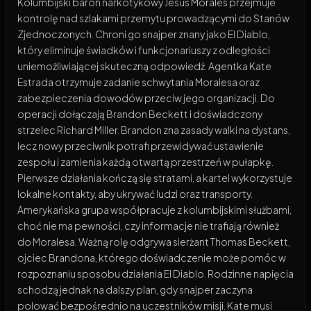
Kolumbijski baron narkotykowy Jesús Morales przejmuje
kontrolę nad szlakami przemytu prowadzącymi do Stanów
Zjednoczonych. Chroni go snajper znany jako El Diablo,
który eliminuje świadków i funkcjonariuszy z odległości
uniemożliwiającej skuteczną odpowiedź. Agentka Kate
Estrada otrzymuje zadanie schwytania Moralesa oraz
zabezpieczenia dowodów przeciw jego organizacji. Do
operacji dołączają Brandon Beckett i doświadczony
strzelec Richard Miller. Brandon zna zasady walki na dystans,
lecz nowy przeciwnik potrafi przewidywać ustawienie
zespołu i zamienia każdą otwartą przestrzeń w pułapkę.
Pierwsze działania kończą się stratami, a kartel wykorzystuje
lokalne kontakty, aby ukrywać ludzi oraz transporty.
Amerykańska grupa współpracuje z kolumbijskimi służbami,
choć nie ma pewności, czy informacje nie trafiają również
do Moralesa. Ważną rolę odgrywa sierżant Thomas Beckett,
ojciec Brandona, którego doświadczenie może pomóc w
rozpoznaniu sposobu działania El Diablo. Rodzinne napięcia
schodzą jednak na dalszy plan, gdy snajper zaczyna
polować bezpośrednio na uczestników misji. Kate musi