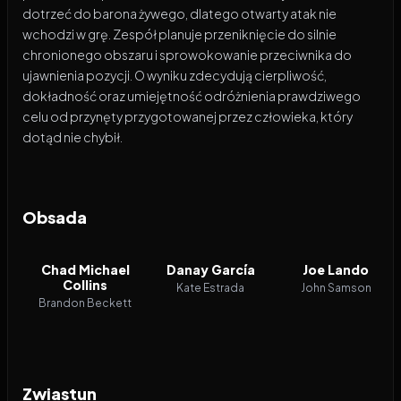
dotrzeć do barona żywego, dlatego otwarty atak nie
wchodzi w grę. Zespół planuje przeniknięcie do silnie
chronionego obszaru i sprowokowanie przeciwnika do
ujawnienia pozycji. O wyniku zdecydują cierpliwość,
dokładność oraz umiejętność odróżnienia prawdziwego
celu od przynęty przygotowanej przez człowieka, który
dotąd nie chybił.
Obsada
Chad Michael
Danay García
Joe Lando
Collins
Kate Estrada
John Samson
Brandon Beckett
Zwiastun