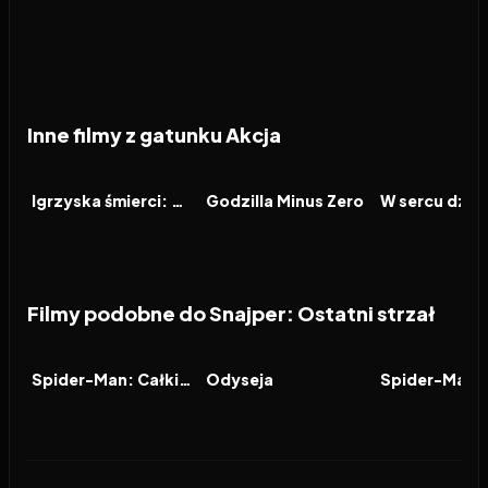
Inne filmy z gatunku Akcja
2026
2026
2026
FILM
FILM
FILM
Igrzyska śmierci: Wschód słońca w dniu dożynek
Godzilla Minus Zero
W sercu dzic
Filmy podobne do Snajper: Ostatni strzał
2026
7.9
2026
8.0
2021
FILM
FILM
FILM
Spider-Man: Całkiem nowy dzień
Odyseja