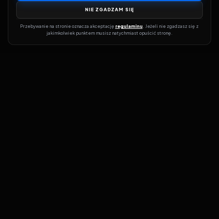
NIE ZGADZAM SIĘ
Przebywanie na stronie oznacza akceptację 
regulaminu
. Jeżeli nie zgadzasz się z 
jakimkolwiek punktem musisz natychmiast opuścić stronę.
Dołącz do grona prawdziwych kinomanów! Vider to Twoja brama
do świata filmów i seriali online. Dzięki wyszukiwarce do której
możesz otrzymać dostęp poprzez naszą stronę zawsze będziesz
wiedział, gdzie znaleźć najnowsze produkcje i gdzie obejrzeć cały
film lub serial online.
Nie trać czasu na przeszukiwanie stron takich jak Zalukaj, Filman,
eKino czy CDA. Z Viderem i wyszukiwarką szybko sprawdzisz
dostępność filmów na najlepszych serwisach VOD, takich jak
Netflix, HBO Max, Disney+ czy Amazon Prime Video. Nasza baza