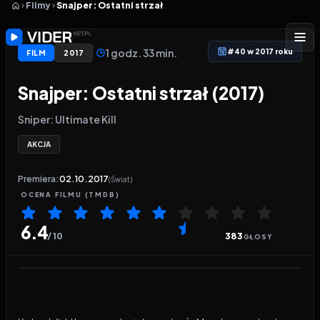
Filmy
Snajper: Ostatni strzał
1 godz. 33 min.
#40 w 2017 roku
FILM
2017
Snajper: Ostatni strzał (2017)
Sniper: Ultimate Kill
AKCJA
Premiera:
02.10.2017
(Świat)
OCENA
FILMU
(TMDB)
6.4
/ 10
383
GŁOSY
Odtwarzacz wideo:
Snajper: Ostatni strzał