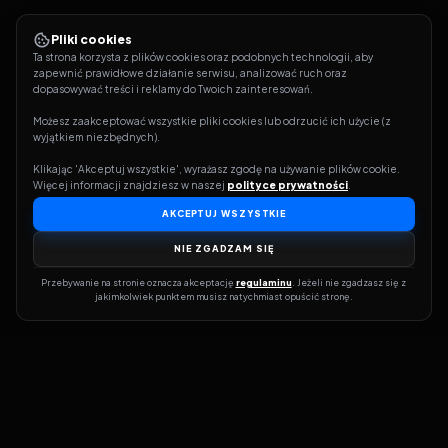
Pliki cookies
Ta strona korzysta z plików cookies oraz podobnych technologii, aby 
zapewnić prawidłowe działanie serwisu, analizować ruch oraz 
dopasowywać treści i reklamy do Twoich zainteresowań.
Możesz zaakceptować wszystkie pliki cookies lub odrzucić ich użycie (z 
wyjątkiem niezbędnych).
Klikając 'Akceptuj wszystkie', wyrażasz zgodę na używanie plików cookie. 
Więcej informacji znajdziesz w naszej 
polityce prywatności
.
AKCEPTUJ WSZYSTKIE
NIE ZGADZAM SIĘ
Przebywanie na stronie oznacza akceptację 
regulaminu
. Jeżeli nie zgadzasz się z 
jakimkolwiek punktem musisz natychmiast opuścić stronę.