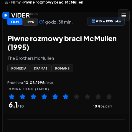
Filmy
Piwne rozmowy braci McMullen
1 godz. 38 min.
#10 w 1995 roku
FILM
1995
Piwne rozmowy braci McMullen
(1995)
The Brothers McMullen
KOMEDIA
DRAMAT
ROMANS
Premiera:
10.08.1995
(Świat)
OCENA
FILMU
(TMDB)
6.1
/ 10
104
GŁOSY
Odtwarzacz wideo:
Piwne rozmowy braci McMulle