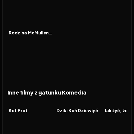
2025
6.1
FILM
Rodzina McMullenów
Inne filmy z gatunku Komedia
2026
2026
2026
FILM
FILM
FILM
Kot Prot
Dziki Koń Dziewięć