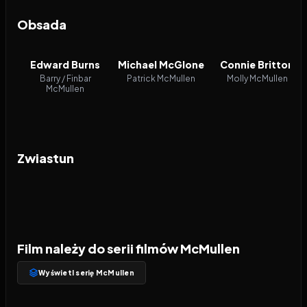
Obsada
Edward Burns
Michael McGlone
Connie Britton
Barry / Finbar
Patrick McMullen
Molly McMullen
McMullen
Zwiastun
Film należy do serii filmów McMullen
Wyświetl serię McMullen