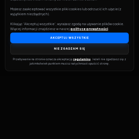
Możesz zaakceptować wszystkie pliki cookies lub odrzucić ich użycie (z 
wyjątkiem niezbędnych).
Klikając 'Akceptuj wszystkie', wyrażasz zgodę na używanie plików cookie. 
Więcej informacji znajdziesz w naszej 
polityce prywatności
.
AKCEPTUJ WSZYSTKIE
NIE ZGADZAM SIĘ
Przebywanie na stronie oznacza akceptację 
regulaminu
. Jeżeli nie zgadzasz się z 
jakimkolwiek punktem musisz natychmiast opuścić stronę.
Dołącz do grona prawdziwych kinomanów! Vider to Twoja brama
do świata filmów i seriali online. Dzięki wyszukiwarce do której
możesz otrzymać dostęp poprzez naszą stronę zawsze będziesz
wiedział, gdzie znaleźć najnowsze produkcje i gdzie obejrzeć cały