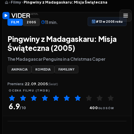
Filmy
Pingwiny z Madagaskaru: Misja Świąteczna
11 min.
#13 w 2005 roku
FILM
2005
Pingwiny z Madagaskaru: Misja
Świąteczna (2005)
The Madagascar Penguins in a Christmas Caper
ANIMACJA
KOMEDIA
FAMILIJNY
Premiera:
22.09.2005
(Świat)
OCENA
FILMU
(TMDB)
6.9
/ 10
400
GŁOSÓW
Odtwarzacz wideo:
Pingwiny z Madagaskaru: Misj