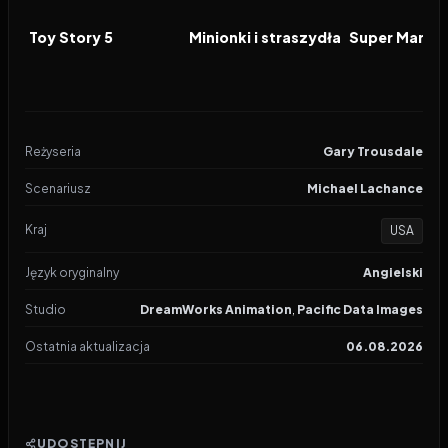
FILM
FILM
FILM
Toy Story 5
Minionki i straszydła
Reżyseria
Gary Trousdale
Scenariusz
Michael Lachance
Kraj
USA
Język oryginalny
Angielski
Studio
DreamWorks Animation
,
Pacific Data Images
Ostatnia aktualizacja
06.08.2026
UDOSTĘPNIJ