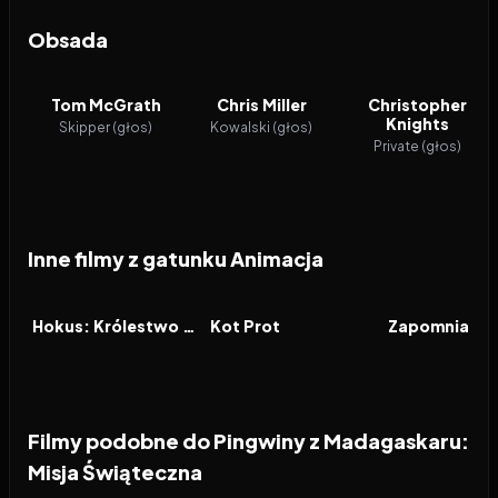
Obsada
Tom McGrath
Chris Miller
Christopher
Knights
Skipper (głos)
Kowalski (głos)
Private (głos)
Inne filmy z gatunku Animacja
2026
2026
2026
FILM
FILM
FILM
Hokus: Królestwo magii
Kot Prot
Zapomniana 
Filmy podobne do Pingwiny z Madagaskaru:
Misja Świąteczna
2026
7.4
2026
6.4
2026