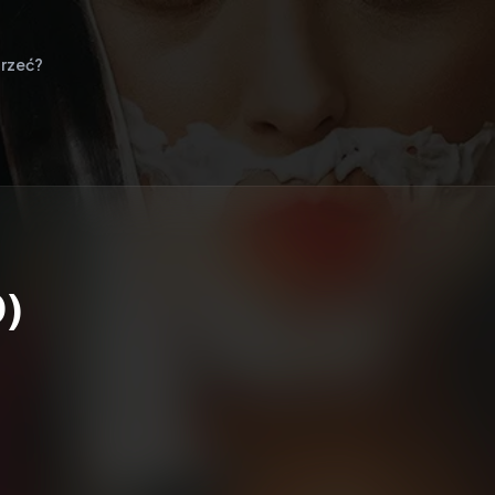
rzeć?
0)