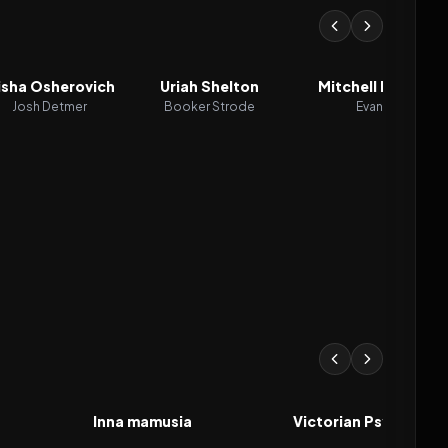
sha Osherovich
Uriah Shelton
Mitchell Hoog
Josh Detmer
Booker Strode
Evan
2026
2026
FILM
FILM
Inna mamusia
Victorian Psycho