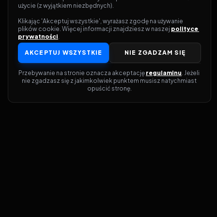
użycie (z wyjątkiem niezbędnych).
Klikając 'Akceptuj wszystkie', wyrażasz zgodę na używanie 
plików cookie. Więcej informacji znajdziesz w naszej 
polityce 
prywatności
.
AKCEPTUJ WSZYSTKIE
NIE ZGADZAM SIĘ
Przebywanie na stronie oznacza akceptację 
regulaminu
. Jeżeli 
nie zgadzasz się z jakimkolwiek punktem musisz natychmiast 
opuścić stronę.
Dołącz do grona prawdziwych
kinomanów! Vider to Twoja brama do
świata filmów i seriali online. Dzięki
wyszukiwarce do której możesz otrzymać
dostęp poprzez naszą stronę zawsze