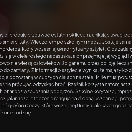
zacz wideo:
Piękna i rzeźnik
essler próbuje przetrwać ostatni rok liceum, unikając uwagi 
śmierci taty. Wieczorem po szkolnym meczu zostaje sama pod
morderca, który wcześniej ukradł rytualny sztylet. Cios zada
dzi się w ciele rosłego napastnika, a on przejmuje jej wygląd i 
owo nie wierzą człowiekowi ściganemu przez policję, lecz 
o do zamiany. Z informacji o sztylecie wynika, że mają tylk
oje pozostaną w cudzych ciałach na stałe. Millie musi porus
śnie próbując odzyskać broń. Rzeźnik korzysta natomiast z n
h ofiar bez wzbudzania podejrzeń. Szkolne korytarze, imprez
też, jak inaczej otoczenie reaguje na drobną uczennicę i po
eć głośno rzeczy, które wcześniej tłumiła, ale każda godzi
ół oraz rodzinę.