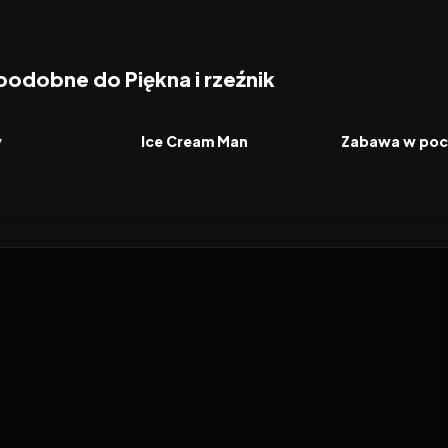
podobne do Piękna i rzeźnik
7.0
2026
6.0
2026
FILM
FILM
y
Ice Cream Man