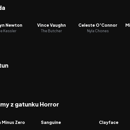
da
yn Newton
Vince Vaughn
Celeste O'Connor
Mi
lie Kessler
The Butcher
Nyla Chones
tun
ilmy z gatunku Horror
2026
2026
FILM
FILM
a Minus Zero
Sanguine
Clayface