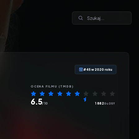
#45 w 2020 roku
OCENA
FILMU
(TMDB)
6.5
/ 10
1 882
GŁOSY