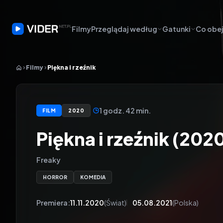
Filmy
Przeglądaj według
Gatunki
Co obej
Filmy
Piękna i rzeźnik
1 godz. 42 min.
FILM
2020
Piękna i rzeźnik (202
Freaky
HORROR
KOMEDIA
Premiera:
11.11.2020
(Świat)
05.08.2021
(Polska)