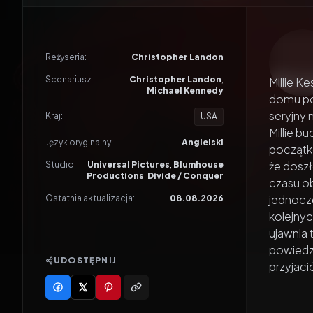
Odtwar
Reżyseria:
Christopher Landon
Scenariusz:
Christopher Landon
,
Millie K
Michael Kennedy
domu po 
seryjny 
Kraj:
USA
Millie bu
Język oryginalny:
Angielski
początk
że doszł
Studio:
Universal Pictures
,
Blumhouse
Productions
,
Divide / Conquer
czasu ob
jednocze
Ostatnia aktualizacja:
08.08.2026
kolejnyc
ujawnia 
powiedzi
UDOSTĘPNIJ
przyjaci