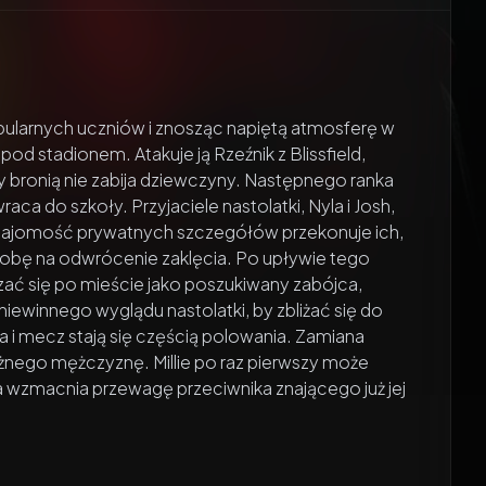
popularnych uczniów i znosząc napiętą atmosferę w
 stadionem. Atakuje ją Rzeźnik z Blissfield,
ny bronią nie zabija dziewczyny. Następnego ranka
wraca do szkoły. Przyjaciele nastolatki, Nyla i Josh,
znajomość prywatnych szczegółów przekonuje ich,
o dobę na odwrócenie zaklęcia. Po upływie tego
zać się po mieście jako poszukiwany zabójca,
iewinnego wyglądu nastolatki, by zbliżać się do
a i mecz stają się częścią polowania. Zamiana
tężnego mężczyznę. Millie po raz pierwszy może
na wzmacnia przewagę przeciwnika znającego już jej