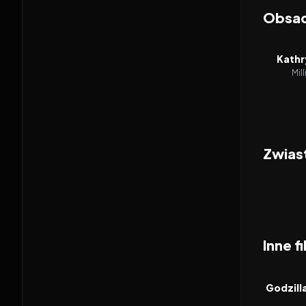
Obsa
Kathr
Mil
Zwias
Inne f
2026
FILM
Godzill