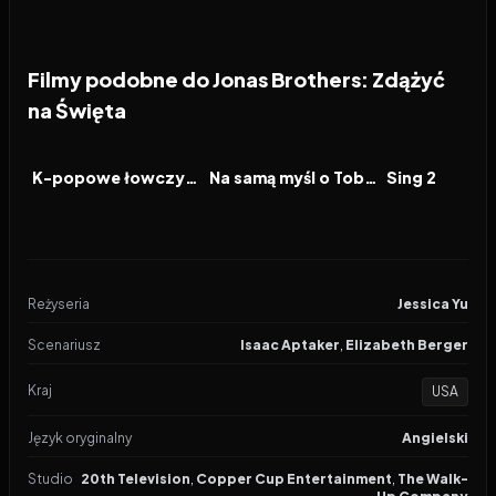
Filmy podobne do Jonas Brothers: Zdążyć
na Święta
2025
8.0
2024
7.3
2021
FILM
FILM
FILM
K-popowe łowczynie demonów
Na samą myśl o Tobie
Sing 2
Reżyseria
Jessica Yu
Scenariusz
Isaac Aptaker
,
Elizabeth Berger
Kraj
USA
Język oryginalny
Angielski
Studio
20th Television
,
Copper Cup Entertainment
,
The Walk-