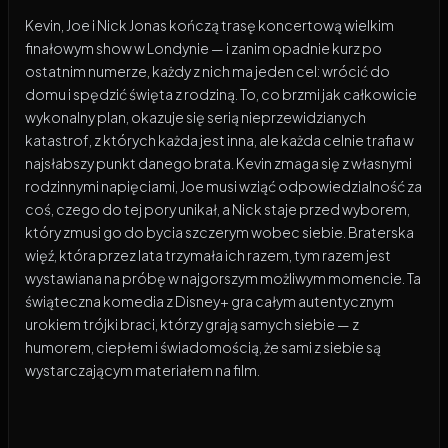
Kevin, Joe i Nick Jonas kończą trasę koncertową wielkim
finałowym show w Londynie — i zanim opadnie kurz po
ostatnim numerze, każdy z nich ma jeden cel: wrócić do
domu i spędzić święta z rodziną. To, co brzmi jak całkowicie
wykonalny plan, okazuje się serią nieprzewidzianych
katastrof, z których każda jest inna, ale każda celnie trafia w
najsłabszy punkt danego brata. Kevin zmaga się z własnymi
rodzinnymi napięciami, Joe musi wziąć odpowiedzialność za
coś, czego do tej pory unikał, a Nick staje przed wyborem,
który zmusi go do bycia szczerym wobec siebie. Braterska
więź, która przez lata trzymała ich razem, tym razem jest
wystawiana na próbę w najgorszym możliwym momencie. Ta
świąteczna komedia z Disney+ gra całym autentycznym
urokiem trójki braci, którzy grają samych siebie — z
humorem, ciepłem i świadomością, że sami z siebie są
wystarczającym materiałem na film.