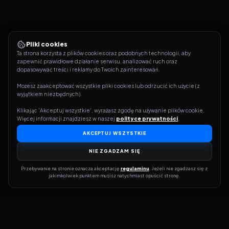
Pliki cookies
Ta strona korzysta z plików cookies oraz podobnych technologii, aby 
zapewnić prawidłowe działanie serwisu, analizować ruch oraz 
dopasowywać treści i reklamy do Twoich zainteresowań.
Możesz zaakceptować wszystkie pliki cookies lub odrzucić ich użycie (z 
wyjątkiem niezbędnych).
Klikając 'Akceptuj wszystkie', wyrażasz zgodę na używanie plików cookie. 
Więcej informacji znajdziesz w naszej 
polityce prywatności
.
AKCEPTUJ WSZYSTKIE
NIE ZGADZAM SIĘ
Przebywanie na stronie oznacza akceptację 
regulaminu
. Jeżeli nie zgadzasz się z 
jakimkolwiek punktem musisz natychmiast opuścić stronę.