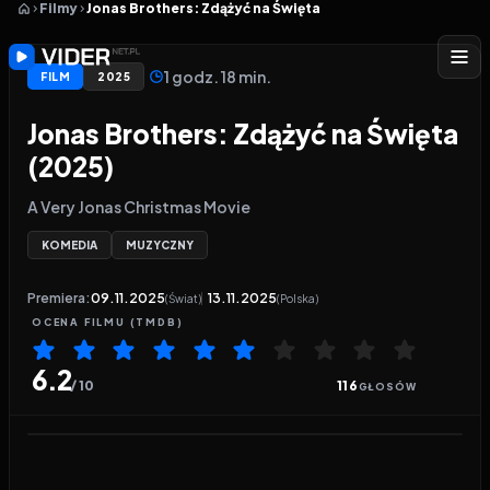
Filmy
Jonas Brothers: Zdążyć na Święta
1 godz. 18 min.
FILM
2025
Jonas Brothers: Zdążyć na Święta
(2025)
A Very Jonas Christmas Movie
KOMEDIA
MUZYCZNY
Premiera:
09.11.2025
13.11.2025
(Świat)
(Polska)
OCENA
FILMU
(TMDB)
6.2
/ 10
116
GŁOSÓW
Odtwarzacz wideo:
Jonas Brothers: Zdążyć na Świ