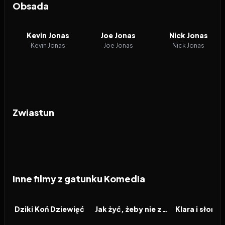
Obsada
Kevin Jonas
Joe Jonas
Nick Jonas
Kevin Jonas
Joe Jonas
Nick Jonas
Zwiastun
Inne filmy z gatunku Komedia
2026
2026
2026
FILM
FILM
FILM
Dziki Koń Dziewięć
Jak żyć, żeby nie zwariować
Klara i słońce