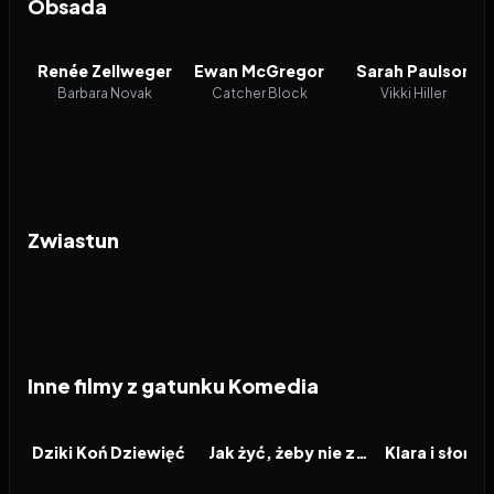
Obsada
Renée Zellweger
Ewan McGregor
Sarah Paulson
Barbara Novak
Catcher Block
Vikki Hiller
Zwiastun
Inne filmy z gatunku Komedia
2026
2026
2026
FILM
FILM
FILM
Dziki Koń Dziewięć
Jak żyć, żeby nie zwariować
Klara i słońce