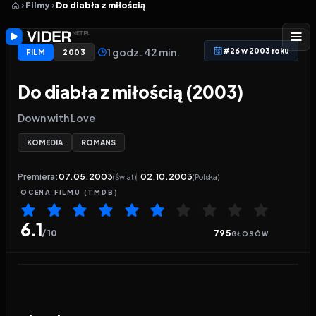
Filmy
Do diabła z miłością
1 godz. 42 min.
#26 w 2003 roku
FILM
2003
Do diabła z miłością (2003)
Down with Love
KOMEDIA
ROMANS
Premiera:
07.05.2003
02.10.2003
(Świat)
(Polska)
OCENA
FILMU
(TMDB)
6.1
/ 10
795
GŁOSÓW
Odtwarzacz wideo:
Do diabła z miłością