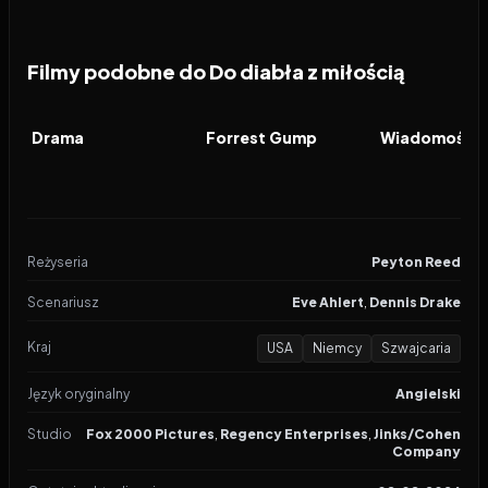
Filmy podobne do Do diabła z miłością
2026
6.9
1994
8.5
2026
FILM
FILM
FILM
Drama
Forrest Gump
Reżyseria
Peyton Reed
Scenariusz
Eve Ahlert
,
Dennis Drake
Kraj
USA
Niemcy
Szwajcaria
Język oryginalny
Angielski
Studio
Fox 2000 Pictures
,
Regency Enterprises
,
Jinks/Cohen
Company