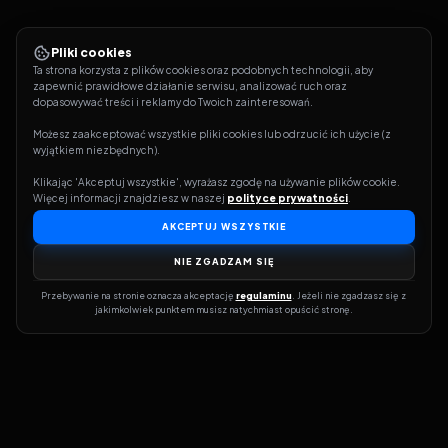
Pliki cookies
Ta strona korzysta z plików cookies oraz podobnych technologii, aby 
zapewnić prawidłowe działanie serwisu, analizować ruch oraz 
dopasowywać treści i reklamy do Twoich zainteresowań.
Możesz zaakceptować wszystkie pliki cookies lub odrzucić ich użycie (z 
wyjątkiem niezbędnych).
Klikając 'Akceptuj wszystkie', wyrażasz zgodę na używanie plików cookie. 
Więcej informacji znajdziesz w naszej 
polityce prywatności
.
AKCEPTUJ WSZYSTKIE
NIE ZGADZAM SIĘ
Przebywanie na stronie oznacza akceptację 
regulaminu
. Jeżeli nie zgadzasz się z 
jakimkolwiek punktem musisz natychmiast opuścić stronę.