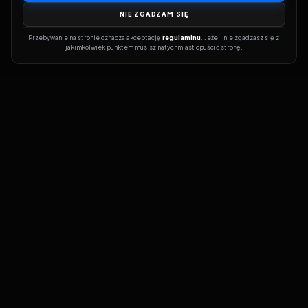
NIE ZGADZAM SIĘ
Przebywanie na stronie oznacza akceptację 
regulaminu
. Jeżeli nie zgadzasz się z 
jakimkolwiek punktem musisz natychmiast opuścić stronę.
Dołącz do grona prawdziwych kinomanów! Vider to Twoja brama
do świata filmów i seriali online. Dzięki wyszukiwarce do której
możesz otrzymać dostęp poprzez naszą stronę zawsze będziesz
wiedział, gdzie znaleźć najnowsze produkcje i gdzie obejrzeć cały
film lub serial online.
Nie trać czasu na przeszukiwanie stron takich jak Zalukaj, Filman,
eKino czy CDA. Z Viderem i wyszukiwarką szybko sprawdzisz
dostępność filmów na najlepszych serwisach VOD, takich jak
Netflix, HBO Max, Disney+ czy Amazon Prime Video. Nasza baza