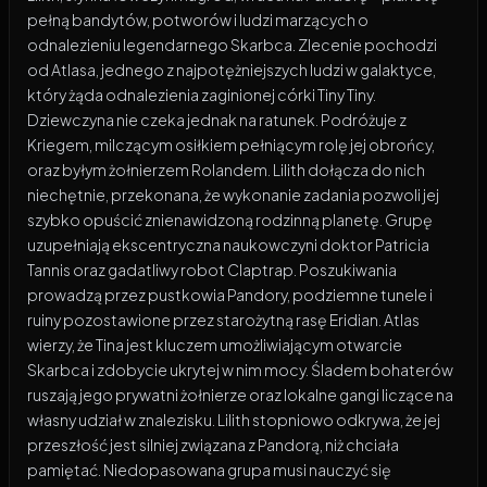
pełną bandytów, potworów i ludzi marzących o
odnalezieniu legendarnego Skarbca. Zlecenie pochodzi
od Atlasa, jednego z najpotężniejszych ludzi w galaktyce,
który żąda odnalezienia zaginionej córki Tiny Tiny.
Dziewczyna nie czeka jednak na ratunek. Podróżuje z
Kriegem, milczącym osiłkiem pełniącym rolę jej obrońcy,
oraz byłym żołnierzem Rolandem. Lilith dołącza do nich
niechętnie, przekonana, że wykonanie zadania pozwoli jej
szybko opuścić znienawidzoną rodzinną planetę. Grupę
uzupełniają ekscentryczna naukowczyni doktor Patricia
Tannis oraz gadatliwy robot Claptrap. Poszukiwania
prowadzą przez pustkowia Pandory, podziemne tunele i
ruiny pozostawione przez starożytną rasę Eridian. Atlas
wierzy, że Tina jest kluczem umożliwiającym otwarcie
Skarbca i zdobycie ukrytej w nim mocy. Śladem bohaterów
ruszają jego prywatni żołnierze oraz lokalne gangi liczące na
własny udział w znalezisku. Lilith stopniowo odkrywa, że jej
przeszłość jest silniej związana z Pandorą, niż chciała
pamiętać. Niedopasowana grupa musi nauczyć się