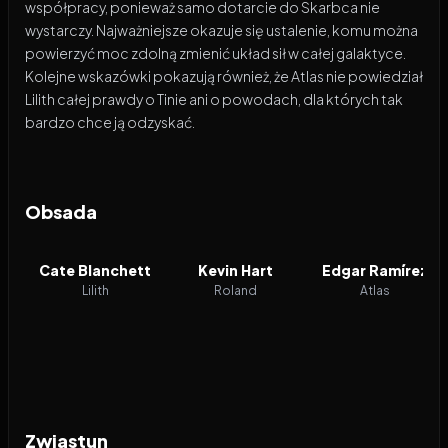
współpracy, ponieważ samo dotarcie do Skarbca nie
wystarczy. Najważniejsze okazuje się ustalenie, komu można
powierzyć moc zdolną zmienić układ sił w całej galaktyce.
Kolejne wskazówki pokazują również, że Atlas nie powiedział
Lilith całej prawdy o Tinie ani o powodach, dla których tak
bardzo chce ją odzyskać.
Obsada
Cate Blanchett
Kevin Hart
Edgar Ramírez
Lilith
Roland
Atlas
Zwiastun