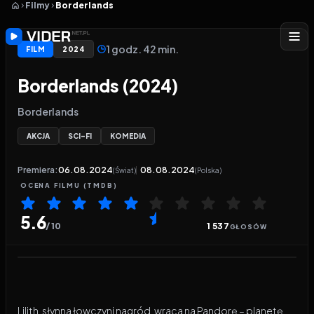
Filmy
Borderlands
1 godz. 42 min.
FILM
2024
Borderlands (2024)
Borderlands
AKCJA
SCI-FI
KOMEDIA
Premiera:
06.08.2024
08.08.2024
(Świat)
(Polska)
OCENA
FILMU
(TMDB)
5.6
/ 10
1 537
GŁOSÓW
Odtwarzacz wideo:
Borderlands
Lilith, słynna łowczyni nagród, wraca na Pandorę – planetę