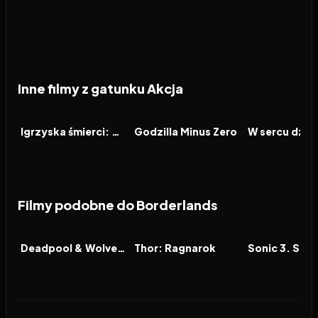
Inne filmy z gatunku Akcja
2026
2026
2026
FILM
FILM
FILM
Igrzyska śmierci: Wschód słońca w dniu dożynek
Godzilla Minus Zero
W sercu dzic
Filmy podobne do Borderlands
2024
7.6
2017
7.6
2024
FILM
FILM
FILM
Deadpool & Wolverine
Thor: Ragnarok