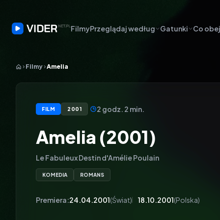
Filmy
Przeglądaj według
Gatunki
Co obej
Filmy
Amelia
2 godz. 2 min.
FILM
2001
Amelia (2001)
Le Fabuleux Destin d'Amélie Poulain
KOMEDIA
ROMANS
Premiera:
24.04.2001
(Świat)
18.10.2001
(Polska)