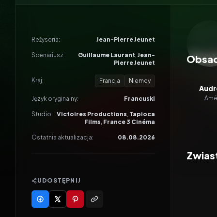
Odtwar
Reżyseria:
Jean-Pierre Jeunet
Scenariusz:
Guillaume Laurant
,
Jean-
Obsa
Pierre Jeunet
Kraj:
Francja
Niemcy
Audr
Amél
Język oryginalny:
Francuski
Studio:
Victoires Productions
,
Tapioca
Films
,
France 3 Cinéma
Ostatnia aktualizacja:
08.08.2026
Zwias
UDOSTĘPNIJ