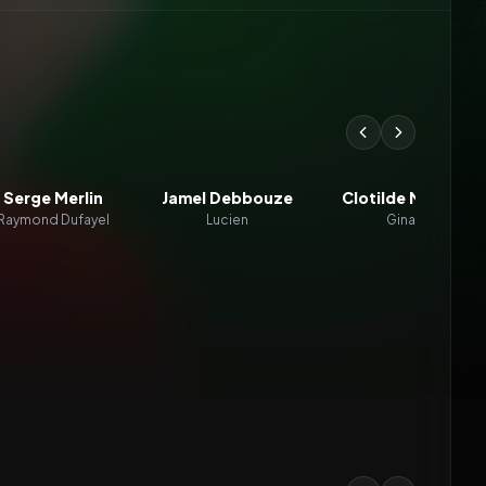
Serge Merlin
Jamel Debbouze
Clotilde Mollet
Raymond Dufayel
Lucien
Gina