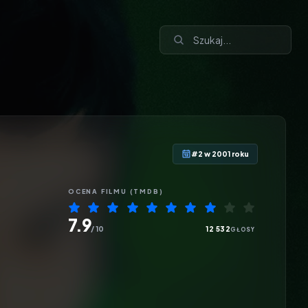
#2 w 2001 roku
OCENA
FILMU
(TMDB)
7.9
/ 10
12 532
GŁOSY