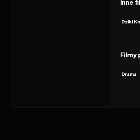
Inne f
2026
FILM
Dziki K
Filmy
2026
FILM
Drama