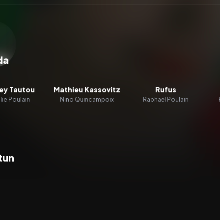
zacz wideo:
Amelia
da
ey Tautou
Mathieu Kassovitz
Rufus
ie Poulain
Nino Quincampoix
Raphaël Poulain
tun