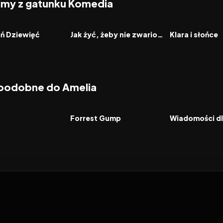
ilmy z gatunku Komedia
2026
2026
FILM
FILM
oń Dziewięć
Jak żyć, żeby nie zwariować
Klara i słońce
 podobne do Amelia
6.9
1994
8.5
2026
FILM
FILM
Forrest Gump
Wiadomości dl