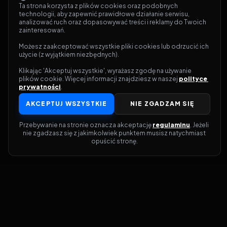
Ta strona korzysta z plików cookies oraz podobnych 
technologii, aby zapewnić prawidłowe działanie serwisu, 
analizować ruch oraz dopasowywać treści i reklamy do Twoich 
zainteresowań.
Możesz zaakceptować wszystkie pliki cookies lub odrzucić ich 
użycie (z wyjątkiem niezbędnych).
Klikając 'Akceptuj wszystkie', wyrażasz zgodę na używanie 
plików cookie. Więcej informacji znajdziesz w naszej 
polityce 
prywatności
.
AKCEPTUJ WSZYSTKIE
NIE ZGADZAM SIĘ
Przebywanie na stronie oznacza akceptację 
regulaminu
. Jeżeli 
nie zgadzasz się z jakimkolwiek punktem musisz natychmiast 
opuścić stronę.
Dołącz do grona prawdziwych