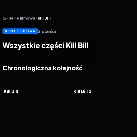
Serie filmowe
Kill Bill
2
części
SERIA FILMOWA
Wszystkie części Kill Bill
Chronologiczna kolejność
2003
8.0
2004
7.9
FILM
FILM
Kill Bill
Kill Bill 2