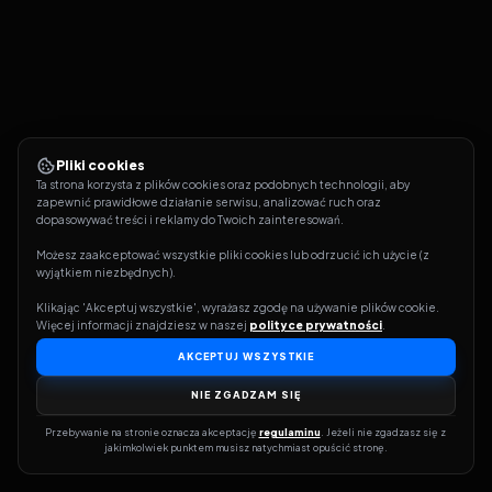
Pliki cookies
Ta strona korzysta z plików cookies oraz podobnych technologii, aby 
zapewnić prawidłowe działanie serwisu, analizować ruch oraz 
dopasowywać treści i reklamy do Twoich zainteresowań.
Możesz zaakceptować wszystkie pliki cookies lub odrzucić ich użycie (z 
wyjątkiem niezbędnych).
Klikając 'Akceptuj wszystkie', wyrażasz zgodę na używanie plików cookie. 
Więcej informacji znajdziesz w naszej 
polityce prywatności
.
AKCEPTUJ WSZYSTKIE
NIE ZGADZAM SIĘ
Przebywanie na stronie oznacza akceptację 
regulaminu
. Jeżeli nie zgadzasz się z 
jakimkolwiek punktem musisz natychmiast opuścić stronę.