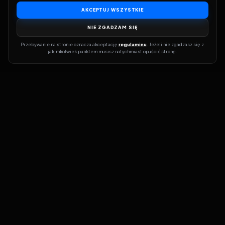
AKCEPTUJ WSZYSTKIE
NIE ZGADZAM SIĘ
Przebywanie na stronie oznacza akceptację 
regulaminu
. Jeżeli nie zgadzasz się z 
jakimkolwiek punktem musisz natychmiast opuścić stronę.
Dołącz do grona prawdziwych kinomanów! Vider to Twoja brama
do świata filmów i seriali online. Dzięki wyszukiwarce do której
możesz otrzymać dostęp poprzez naszą stronę zawsze będziesz
wiedział, gdzie znaleźć najnowsze produkcje i gdzie obejrzeć cały
film lub serial online.
Nie trać czasu na przeszukiwanie stron takich jak Zalukaj, Filman,
eKino czy CDA. Z Viderem i wyszukiwarką szybko sprawdzisz
dostępność filmów na najlepszych serwisach VOD, takich jak