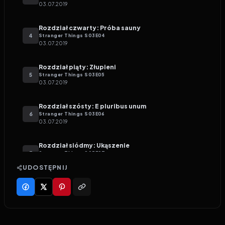
03.07.2019
Rozdział czwarty: Próba sauny
4
Stranger Things
S
03
E
04
03.07.2019
Rozdział piąty: Złupieni
5
Stranger Things
S
03
E
05
03.07.2019
Rozdział szósty: E pluribus unum
6
Stranger Things
S
03
E
06
03.07.2019
Rozdział siódmy: Ukąszenie
7
Stranger Things
S
03
E
07
03.07.2019
UDOSTĘPNIJ
Rozdział ósmy: Bitwa o Starcourt
8
Stranger Things
S
03
E
08
03.07.2019