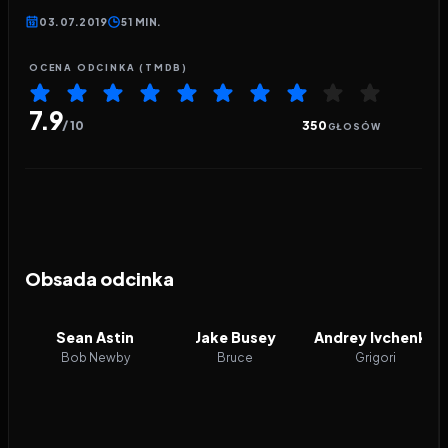
03.07.2019
51 MIN.
OCENA ODCINKA (TMDB)
7.9
/ 10
350
GŁOSÓW
Obsada odcinka
Sean Astin
Jake Busey
Andrey Ivchenko
Bob Newby
Bruce
Grigori