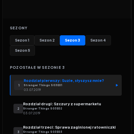
SEZONY
Sezon
1
Sezon
2
Sezon
3
Sezon
4
Sezon
5
POZOSTAŁE W SEZONIE
3
Rozdział pierwszy: Suzie, słyszysz mnie?
1
Stranger Things
S
03
E
01
03.07.2019
Rozdział drugi: Szczury z supermarketu
2
Stranger Things
S
03
E
02
03.07.2019
Rozdział trzeci: Sprawa zaginionej ratowniczki
3
Stranger Things
S
03
E
03