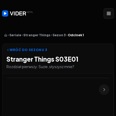
Seriale
Stranger Things
Sezon 3
Odcinek 1
WRÓĆ DO SEZONU
3
Stranger Things S03E01
Rozdział pierwszy: Suzie, słyszysz mnie?
Odtwarzacz wideo:
Stranger Things