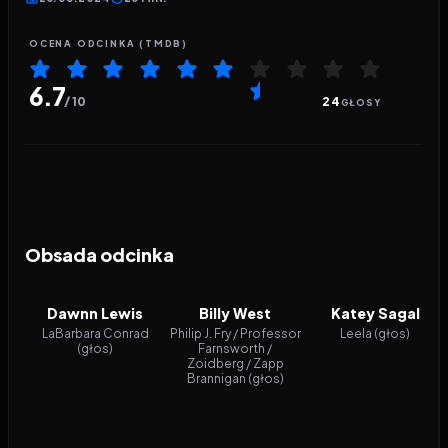
OCENA ODCINKA (TMDB)
6.7
/ 10
24
GŁOSY
Obsada odcinka
Dawnn Lewis
Billy West
Katey Sagal
LaBarbara Conrad
Philip J. Fry / Professor
Leela (głos)
(głos)
Farnsworth /
Zoidberg / Zapp
Brannigan (głos)