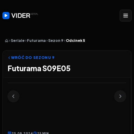
Seriale
Futurama
Sezon 9
Odcinek 5
WRÓĆ DO SEZONU
9
Futurama S09E05
Odtwarzacz wideo:
Futurama
25.08.2024
25 MIN.