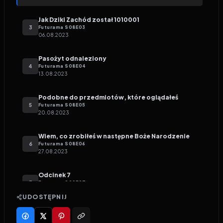
Jak Dziki Zachód został 1010001
3
Futurama
S
08
E
03
06.08.2023
Pasożyt odnaleziony
4
Futurama
S
08
E
04
13.08.2023
Podobne do przedmiotów, które oglądałeś
5
Futurama
S
08
E
05
20.08.2023
Wiem, co zrobiłeś w następne Boże Narodzenie
6
Futurama
S
08
E
06
27.08.2023
Odcinek 7
7
Futurama
S
08
E
07
03.09.2023
UDOSTĘPNIJ
Odcinek 8
8
Futurama
S
08
E
08