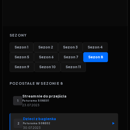
SEZONY
Sezon
1
Sezon
2
Sezon
3
Sezon
4
Sezon
5
Sezon
6
Sezon
7
Sezon
8
Sezon
9
Sezon
10
Sezon
11
POZOSTAŁE W SEZONIE
8
Stream nie do przejścia
1
Futurama
S
08
E
01
23.07.2023
Dzieci z bagienka
2
Futurama
S
08
E
02
30.07.2023