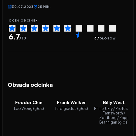
30.07.2023
25 MIN.
OCEŃ ODCINEK
6.7
/ 10
37
GŁOSÓW
Obsada odcinka
Feodor Chin
Frank Welker
Billy West
Leo Wong (głos)
Tardigrades (głos)
Philip J. Fry / Professor
Farnsworth /
Zoidberg / Zapp
Brannigan (głos)