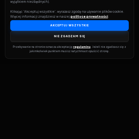
wyjątkiem niezbędnych).
Klikając 'Akceptuj wszystkie', wyrażasz zgodę na używanie plików cookie. 
Więcej informacji znajdziesz w naszej 
polityce prywatności
.
AKCEPTUJ WSZYSTKIE
NIE ZGADZAM SIĘ
Przebywanie na stronie oznacza akceptację 
regulaminu
. Jeżeli nie zgadzasz się z 
jakimkolwiek punktem musisz natychmiast opuścić stronę.
Dołącz do grona prawdziwych kinomanów! Vider to Twoja brama
do świata filmów i seriali online. Dzięki wyszukiwarce do której
możesz otrzymać dostęp poprzez naszą stronę zawsze będziesz
wiedział, gdzie znaleźć najnowsze produkcje i gdzie obejrzeć cały
film lub serial online.