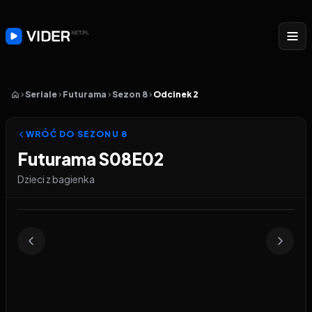
Seriale
Futurama
Sezon 8
Odcinek 2
WRÓĆ DO SEZONU
8
Futurama S08E02
Dzieci z bagienka
Odtwarzacz wideo:
Futurama