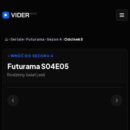
Seriale
Futurama
Sezon 4
Odcinek 5
WRÓĆ DO SEZONU
4
Futurama S04E05
Rodzinny świat Leeli
Odtwarzacz wideo:
Futurama