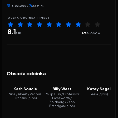
16.02.2002
22 MIN.
OCENA ODCINKA (TMDB)
8.1
/ 10
49
GŁOSÓW
Obsada odcinka
Kath Soucie
Billy West
Katey Sagal
Nina / Albert / Various
Philip J. Fry / Professor
Leela (głos)
Orphans (głos)
Farnsworth /
Zoidberg / Zapp
Brannigan (głos)