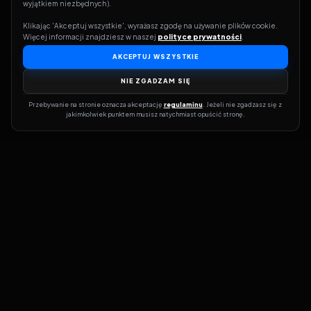
wyjątkiem niezbędnych).
Klikając 'Akceptuj wszystkie', wyrażasz zgodę na używanie plików cookie. 
Więcej informacji znajdziesz w naszej 
polityce prywatności
.
AKCEPTUJ WSZYSTKIE
NIE ZGADZAM SIĘ
Przebywanie na stronie oznacza akceptację 
regulaminu
. Jeżeli nie zgadzasz się z 
jakimkolwiek punktem musisz natychmiast opuścić stronę.
Dołącz do grona prawdziwych kinomanów! Vider to Twoja brama
do świata filmów i seriali online. Dzięki wyszukiwarce do której
możesz otrzymać dostęp poprzez naszą stronę zawsze będziesz
wiedział, gdzie znaleźć najnowsze produkcje i gdzie obejrzeć cały
film lub serial online.