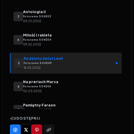
Antologia II
3
Futurama
S
04
E
03
05.01.2002
Miłość i rakieta
4
Futurama
S
04
E
04
09.02.2002
Rodzinny świat Leeli
5
Futurama
S
04
E
05
16.02.2002
Na preriach Marsa
6
Futurama
S
04
E
06
02.03.2002
Pamiętny Faraon
7
Futurama
S
04
E
07
09.03.2002
UDOSTĘPNIJ
Jak młody bóg
8
Futurama
S
04
E
08