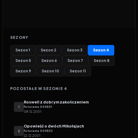
SEZONY
Sezon
1
Sezon
2
Sezon
3
Sezon
4
Sezon
5
Sezon
6
Sezon
7
Sezon
8
Sezon
9
Sezon
10
Sezon
11
POZOSTAŁE W SEZONIE
4
Roswell z dobrym zakończeniem
1
Futurama
S
04
E
01
08.12.2001
Opowieść o dwóch Mikołajach
2
Futurama
S
04
E
02
22.12.2001