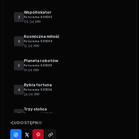
Współlokator
3
Futurama
S
01
E
03
05.04.1999
Kosmiczna miłość
4
Futurama
S
01
E
04
12.04.1999
Planeta robotów
5
Futurama
S
01
E
05
19.04.1999
Rybia fortuna
6
Futurama
S
01
E
06
26.04.1999
Trzy słońca
7
Futurama
S
01
E
07
03.05.1999
UDOSTĘPNIJ
Wielki śmieć
8
Futurama
S
01
E
08