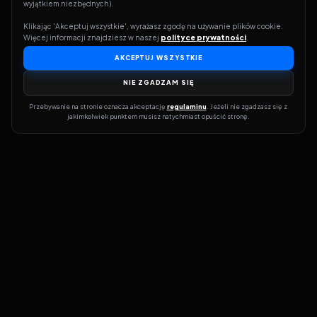
wyjątkiem niezbędnych).
Klikając 'Akceptuj wszystkie', wyrażasz zgodę na używanie plików cookie. 
Więcej informacji znajdziesz w naszej 
polityce prywatności
.
AKCEPTUJ WSZYSTKIE
NIE ZGADZAM SIĘ
Przebywanie na stronie oznacza akceptację 
regulaminu
. Jeżeli nie zgadzasz się z 
jakimkolwiek punktem musisz natychmiast opuścić stronę.
Dołącz do grona prawdziwych kinomanów! Vider to Twoja brama
do świata filmów i seriali online. Dzięki wyszukiwarce do której
możesz otrzymać dostęp poprzez naszą stronę zawsze będziesz
wiedział, gdzie znaleźć najnowsze produkcje i gdzie obejrzeć cały
film lub serial online.