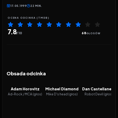
17.05.1999
22 MIN.
OCENA ODCINKA (TMDB)
7.8
/ 10
68
GŁOSÓW
Obsada odcinka
Adam Horovitz
Michael Diamond
Dan Castellaneta
Ad-Rock / MCA (głos)
Mike D's head (głos)
Robot Devil (głos)