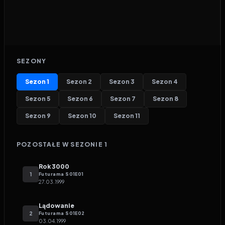
SEZONY
Sezon
1
Sezon
2
Sezon
3
Sezon
4
Sezon
5
Sezon
6
Sezon
7
Sezon
8
Sezon
9
Sezon
10
Sezon
11
POZOSTAŁE W SEZONIE
1
Rok 3000
1
Futurama
S
01
E
01
27.03.1999
Lądowanie
2
Futurama
S
01
E
02
03.04.1999