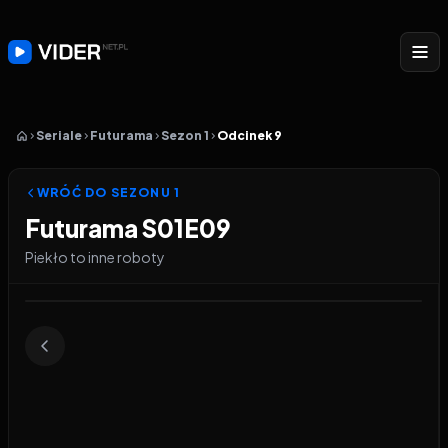
Seriale
Futurama
Sezon 1
Odcinek 9
WRÓĆ DO SEZONU
1
Futurama S01E09
Piekło to inne roboty
Odtwarzacz wideo:
Futurama