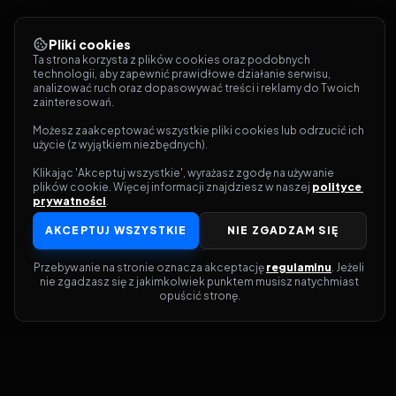
Pliki cookies
Ta strona korzysta z plików cookies oraz podobnych 
technologii, aby zapewnić prawidłowe działanie serwisu, 
analizować ruch oraz dopasowywać treści i reklamy do Twoich 
zainteresowań.
Możesz zaakceptować wszystkie pliki cookies lub odrzucić ich 
użycie (z wyjątkiem niezbędnych).
Klikając 'Akceptuj wszystkie', wyrażasz zgodę na używanie 
plików cookie. Więcej informacji znajdziesz w naszej 
polityce 
prywatności
.
AKCEPTUJ WSZYSTKIE
NIE ZGADZAM SIĘ
Przebywanie na stronie oznacza akceptację 
regulaminu
. Jeżeli 
nie zgadzasz się z jakimkolwiek punktem musisz natychmiast 
opuścić stronę.