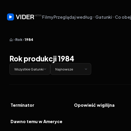
Filmy
Przeglądaj według
Gatunki
Co obej
Rok
1984
Rok produkcji 1984
Wszystkie Gatunki
Najnowsze
1984
7.7
1984
7.5
FILM
FILM
Terminator
Opowieść wigilijna
1984
8.4
FILM
Dawno temu w Ameryce