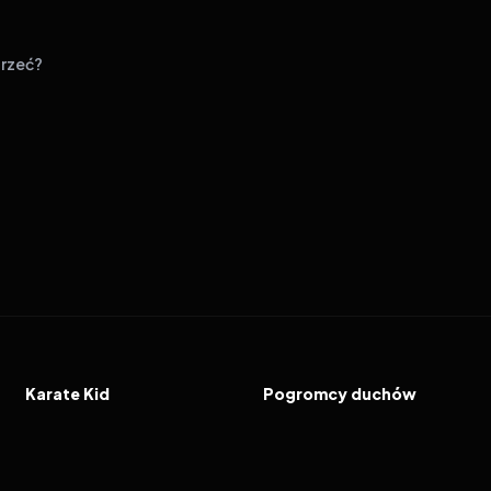
rzeć?
1984
7.2
1984
7.5
FILM
FILM
Karate Kid
Pogromcy duchów