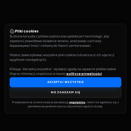
Pliki cookies
Ta strona korzysta z plików cookies oraz podobnych technologii, aby 
zapewnić prawidłowe działanie serwisu, analizować ruch oraz 
dopasowywać treści i reklamy do Twoich zainteresowań.
Możesz zaakceptować wszystkie pliki cookies lub odrzucić ich użycie (z 
wyjątkiem niezbędnych).
Klikając 'Akceptuj wszystkie', wyrażasz zgodę na używanie plików cookie. 
Więcej informacji znajdziesz w naszej 
polityce prywatności
.
AKCEPTUJ WSZYSTKIE
NIE ZGADZAM SIĘ
Przebywanie na stronie oznacza akceptację 
regulaminu
. Jeżeli nie zgadzasz się z 
jakimkolwiek punktem musisz natychmiast opuścić stronę.