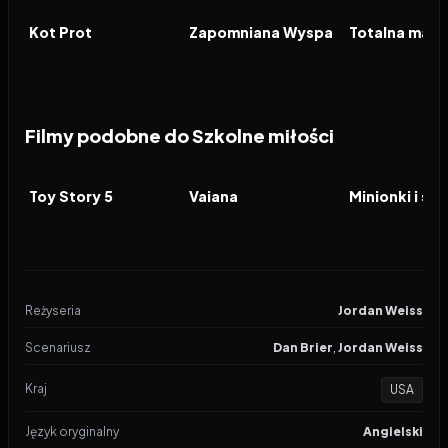
FILM
FILM
FILM
Kot Prot
Zapomniana Wyspa
Totalna magi
Filmy podobne do Szkolne miłości
2026
7.4
2026
5.8
2026
FILM
FILM
FILM
Toy Story 5
Vaiana
Minionki i st
Reżyseria
Jordan Weiss
Scenariusz
Dan Brier
,
Jordan Weiss
Kraj
USA
Język oryginalny
Angielski