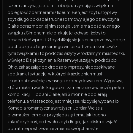
razem zaczynają studia — oboje utrzymując związki na
odległość z partnerami z liceum. Ben jest zbyt ustępliwy i
zbyt długo odkładał trudne rozmowy, a jego dziewczyna
Claire coraz mocniej nim steruje. Jamie ma dość nudnego
związku z Simonem, ale brakuje jej odwagi, żeby to
powiedzieć wprost. Gdy zbliżają się jesienne przerwy, oboje
dochodzą do tego samego wniosku: trzeba skończyć z
tymi związkami, i to podczas wizyty w rodzinnym miasteczku
w Święto Dziękczynienia. Razem wyruszają w podróż do
Ohio, zahaczając po drodze o imprezy, nieoczekiwane
spotkania i sytuacje, w których każde z nich musi
skonfrontować się z własną niezdecydowaniem. Wyprawa,
która miała trwać kilka godzin, zamienia się w wieczór pełen
komplikacji — bo ani Claire, ani Simon nie odbierają
telefonu, a miasteczko jest mniejsze, niż by się wydawało.
Komedia romantyczna w reżyserii Jordan Weiss z
przymrużeniem oka przygląda się temu, jak trudno
zakończyć coś, co trwało zbyt długo, i jak bliska przyjaźń
potrafi niepostrzeżenie zmienić swój charakter.