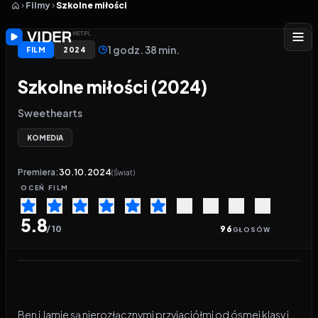
Filmy
Szkolne miłości
1 godz. 38 min.
FILM
2024
Szkolne miłości (2024)
Sweethearts
KOMEDIA
Premiera:
30.10.2024
(Świat)
OCEŃ
FILM
5.8
/ 10
96
GŁOSÓW
Odtwarzacz wideo:
Szkolne miłości
Ben i Jamie są nierozłącznymi przyjaciółmi od ósmej klasy i