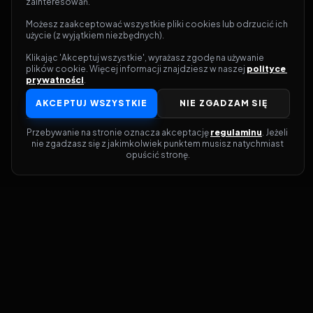
zainteresowań.
Możesz zaakceptować wszystkie pliki cookies lub odrzucić ich 
użycie (z wyjątkiem niezbędnych).
Klikając 'Akceptuj wszystkie', wyrażasz zgodę na używanie 
plików cookie. Więcej informacji znajdziesz w naszej 
polityce 
prywatności
.
AKCEPTUJ WSZYSTKIE
NIE ZGADZAM SIĘ
Przebywanie na stronie oznacza akceptację 
regulaminu
. Jeżeli 
nie zgadzasz się z jakimkolwiek punktem musisz natychmiast 
opuścić stronę.
Dołącz do grona prawdziwych
kinomanów! Vider to Twoja brama do
świata filmów i seriali online. Dzięki