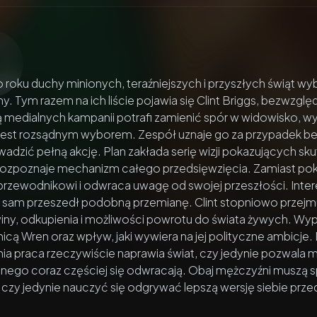
zacz wideo:
Świąteczny duch
roku duchy minionych, teraźniejszych i przyszłych świąt wy
y. Tym razem na ich liście pojawia się Clint Briggs, bezwzględ
edialnych kampanii potrafi zamienić spór w widowisko, wyk
jest rozsądnym wyborem. Zespół uznaje go za przypadek be
adzić pełną akcję. Plan zakłada serię wizji pokazujących sku
rozpoznaje mechanizm całego przedsięwzięcia. Zamiast pok
przewodnikowi i odwraca uwagę od swojej przeszłości. Inter
ą sam przeszedł podobną przemianę. Clint stopniowo przej
iny, odkupienia i możliwości powrotu do świata żywych. Wyp
nicą Wren oraz wpływ, jaki wywiera na jej polityczne ambicje
nia praca rzeczywiście naprawia świat, czy jedynie pozwala 
nego coraz częściej się odwracają. Obaj mężczyźni muszą s
 czy jedynie nauczyć się odgrywać lepszą wersję siebie prze