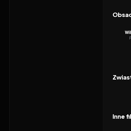
Obsa
Wil
Zwias
Inne f
2026