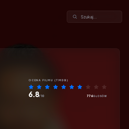
OCENA
FILMU
(TMDB)
6.8
/ 10
776
GŁOSÓW