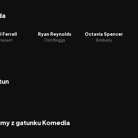
da
l Ferrell
Ryan Reynolds
Octavia Spencer
Present
Clint Briggs
Kimberly
tun
ilmy z gatunku Komedia
2026
2026