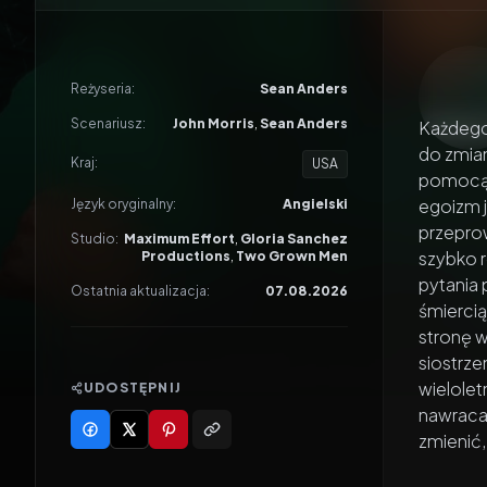
Odtwar
Reżyseria:
Sean Anders
Scenariusz:
John Morris
,
Sean Anders
Każdego 
do zmian
Kraj:
USA
pomocą m
egoizm 
Język oryginalny:
Angielski
przeprow
Studio:
Maximum Effort
,
Gloria Sanchez
szybko 
Productions
,
Two Grown Men
pytania 
Ostatnia aktualizacja:
07.08.2026
śmierci
stronę w
siostrze
wielolet
UDOSTĘPNIJ
nawraca
zmienić,