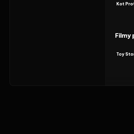
FILM
Kot Pro
Filmy
2026
FILM
Toy Sto