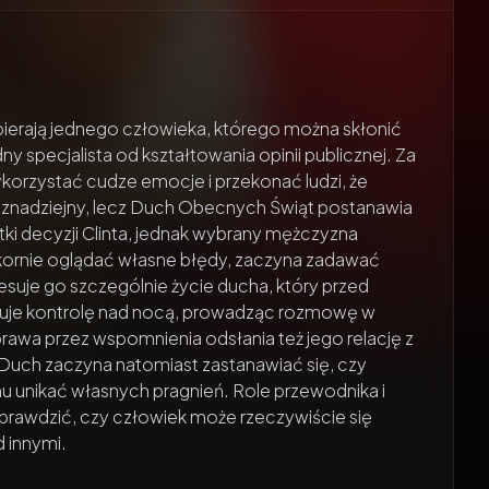
bierają jednego człowieka, którego można skłonić
ny specjalista od kształtowania opinii publicznej. Za
orzystać cudze emocje i przekonać ludzi, że
znadziejny, lecz Duch Obecnych Świąt postanawia
tki decyzji Clinta, jednak wybrany mężczyzna
ornie oglądać własne błędy, zaczyna zadawać
esuje go szczególnie życie ducha, który przed
muje kontrolę nad nocą, prowadząc rozmowę w
rawa przez wspomnienia odsłania też jego relację z
. Duch zaczyna natomiast zastanawiać się, czy
mu unikać własnych pragnień. Role przewodnika i
prawdzić, czy człowiek może rzeczywiście się
d innymi.