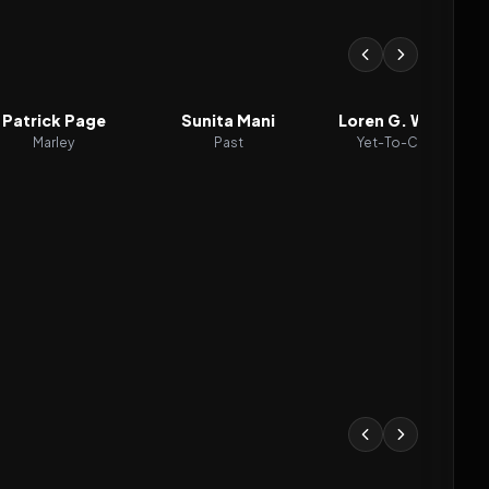
Patrick Page
Sunita Mani
Loren G. Woods
Marley
Past
Yet-To-Come
2026
2026