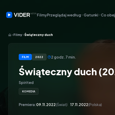
Filmy
Przeglądaj według
Gatunki
Co obej
Filmy
Świąteczny duch
2 godz. 7 min.
FILM
2022
Świąteczny duch (20
Spirited
KOMEDIA
Premiera:
09.11.2022
(Świat)
17.11.2022
(Polska)