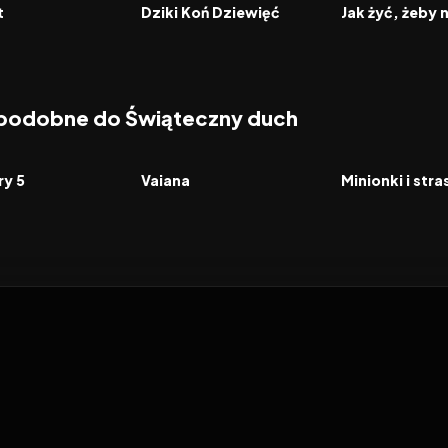
FILM
FILM
t
Dziki Koń Dziewięć
 podobne do Świąteczny duch
7.4
2026
5.9
2026
FILM
FILM
ry 5
Vaiana
Minionki i str