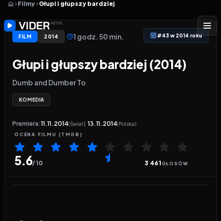
Filmy
Głupi i głupszy bardziej
1 godz. 50 min.
#43 w 2014 roku
FILM
2014
Głupi i głupszy bardziej (2014)
Dumb and Dumber To
KOMEDIA
Premiera:
11.11.2014
13.11.2014
(Świat)
(Polska)
OCENA
FILMU
(TMDB)
5.6
/ 10
3 461
GŁOSÓW
Odtwarzacz wideo:
Głupi i głupszy bardziej