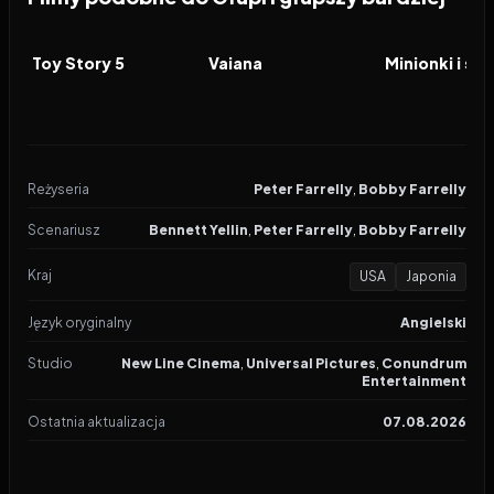
2026
7.4
2026
5.9
2026
FILM
FILM
FILM
Toy Story 5
Vaiana
Minionki i st
Reżyseria
Peter Farrelly
,
Bobby Farrelly
Scenariusz
Bennett Yellin
,
Peter Farrelly
,
Bobby Farrelly
Kraj
USA
Japonia
Język oryginalny
Angielski
Studio
New Line Cinema
,
Universal Pictures
,
Conundrum
Entertainment
Ostatnia aktualizacja
07.08.2026