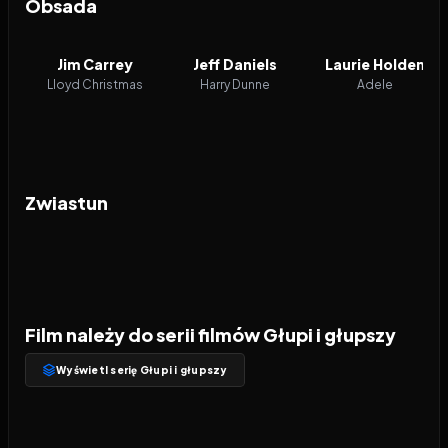
Obsada
Jim Carrey
Jeff Daniels
Laurie Holden
Lloyd Christmas
Harry Dunne
Adele
Zwiastun
Film należy do serii filmów Głupi i głupszy
Wyświetl serię Głupi i głupszy