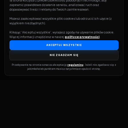
Ta strona korzysta z plików cookies oraz podobnych technologii, aby 
zapewnić prawidłowe działanie serwisu, analizować ruch oraz 
dopasowywać treści i reklamy do Twoich zainteresowań.
Możesz zaakceptować wszystkie pliki cookies lub odrzucić ich użycie (z 
wyjątkiem niezbędnych).
Klikając 'Akceptuj wszystkie', wyrażasz zgodę na używanie plików cookie. 
Więcej informacji znajdziesz w naszej 
polityce prywatności
.
AKCEPTUJ WSZYSTKIE
NIE ZGADZAM SIĘ
Przebywanie na stronie oznacza akceptację 
regulaminu
. Jeżeli nie zgadzasz się z 
jakimkolwiek punktem musisz natychmiast opuścić stronę.
Dołącz do grona prawdziwych kinomanów! Vider to Twoja brama
do świata filmów i seriali online. Dzięki wyszukiwarce do której